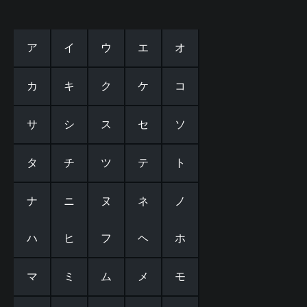
ア
イ
ウ
エ
オ
カ
キ
ク
ケ
コ
サ
シ
ス
セ
ソ
タ
チ
ツ
テ
ト
ナ
ニ
ヌ
ネ
ノ
ハ
ヒ
フ
ヘ
ホ
マ
ミ
ム
メ
モ