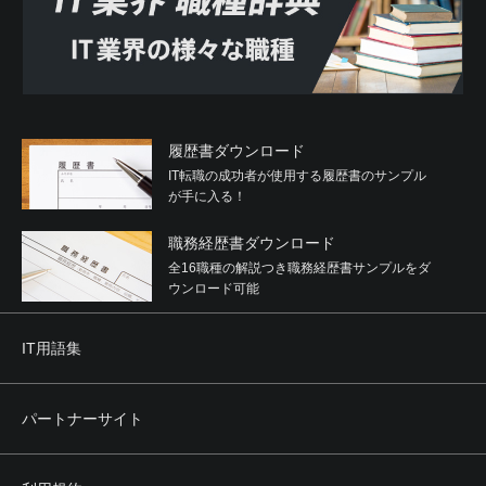
与するなどの関与をしていると認められる関係を有するこ
と
(5) 役員または経営に実質的に関与している者が反社会的勢
力と社会的に非難されるべき関係を有すること
2. 利用者は、自らまたは第三者を利用して次のいずれかに
該当する行為を行わないことを確約するものとします。
履歴書ダウンロード
(1) 暴力的な要求行為
IT転職の成功者が使用する履歴書のサンプル
(2) 法的な責任を超えた不当な要求行為
が手に入る！
(3) 取引に関して、脅迫的な言動をし、または暴力を用いる
行為
職務経歴書ダウンロード
(4) 風説を流布し、偽計を用いまたは威力を用いて当社、他
の利用者、その他第三者の信用を毀損し、または当社、他
全16職種の解説つき職務経歴書サンプルをダ
の利用者、その他第三者の業務を妨害する行為
ウンロード可能
(5) その他前各号に準ずる行為
IT用語集
第4条 禁止事項
利用者は、本サービスの利用にあたり、次のいずれの行為
（そのおそれのある行為も含みます。）も行ってはなりま
パートナーサイト
せん。
(1) 当社に虚偽の情報を登録、提供する行為
(2) 営利を目的とした行為