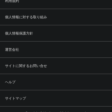
利用規約
(3) 法令もしくは公序良俗に反し、またはそのおそれのある
行為
(4) 当社または第三者の所有権、著作権、商標権、プライバ
シー権、肖像権その他の権利を侵害する行為
個人情報に対する取り組み
(5) 当社または第三者の名誉もしくは信用を毀損し、または
これを誹謗中傷する行為
(6) 本サービスの正常かつ円滑な運営を妨げる行為
個人情報保護方針
(7) 前各号のほか、当社または第三者に不利益を与える行為
その他当社が不適切と認める行為
運営会社
第5条 権利の帰属
1. 本サービスによって提供される文章、画像その他あらゆ
る情報の著作権その他の知的財産権は、当社その他の正当
サイトに関するお問い合せ
な権利者に帰属します。
2. 利用者は、前項の権利者からの事前の承認なく、前項の
情報の全部または一部について、その方法、形式等を問わ
ヘルプ
ず、複製、転載、改変その他の二次利用を行うことはでき
ません。
サイトマップ
第6条 会員
1. 本サービスのうち会員向けサービス（以下、本会員サー
ビスといいます。）を受けることを希望する利用者は、当