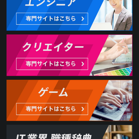
3. 利用者は、本サービスの利用にあたり、当社に対しどの
ような情報を提供するかを任意に選択することができま
す。ただし、当社が必要と判断する情報が提供されない場
合には、本サービスの全部または一部を利用できない場合
があります。
第3条 反社会的勢力の排除
1. 利用者は、現在、暴力団、暴力団員、暴力団員でなくな
った時から5年を経過しない者、暴力団準構成員、暴力団関
係企業、総会屋等、社会運動等標ぼうゴロ、特殊知能暴力
集団その他これらに準ずる者（総称して以下、反社会的勢
力といいます。）に該当せず、かつ、次のいずれにも該当
しないことを表明し、また、将来にわたってもこれらに該
当しないことを確約するものとします。
(1) 反社会的勢力が経営を支配していると認められる関係を
有すること
(2) 反社会的勢力が経営に実質的に関与していると認められ
る関係を有すること
(3) 自己もしくは第三者の不正の利益を図る目的または第三
者に損害を加える目的をもってするなど、不当に反社会的
勢力を利用していると認められる関係を有すること
(4) 反社会的勢力に対して資金等を提供し、または便宜を供