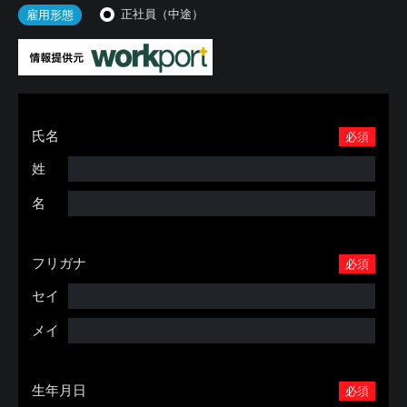
正社員（中途）
雇用形態
氏名
必須
姓
名
フリガナ
必須
セイ
メイ
生年月日
必須