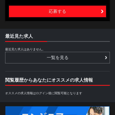
ビスの総称（以下、本サービスといいます。）をいいま
す。
2. 本サービスは、あくまでも、本サービスを利用する方
（以下、利用者といいます。）が自ら行う転職活動の支援
を目的とするものであり、職業安定法に定める職業紹介で
はありません。したがって、当社は、利用者に対し、個別
的な応募の勧奨、採用面接日時の調整、追加情報の提供等
最近見た求人
は行いません。また、利用者からの個別の職業紹介の依頼
にも応じられません
最近見た求人はありません。
第2条 利用者
一覧を見る
1. 利用者は、本サイトを利用することによって、本規約等
の内容を承諾したものとみなされます。本規約等の内容を
承諾しない場合には、本サイトを利用することができない
ものとします。
閲覧履歴からあなたにオススメの求人情報
2. 利用者は、自らの意思に基づき本サービスを利用するも
のとし、本サービスの利用によって生じたいかなる事態に
ついても自ら責任を負うものとします。
オススメの求人情報はログイン後に閲覧可能となります
また、本サービスは各パートナーから求人情報の提供を受
けておりますため、情報更新のタイミングにより掲載が終
了している場合や掲載内容に差異がある場合もございます
ので予めご了承下さい。