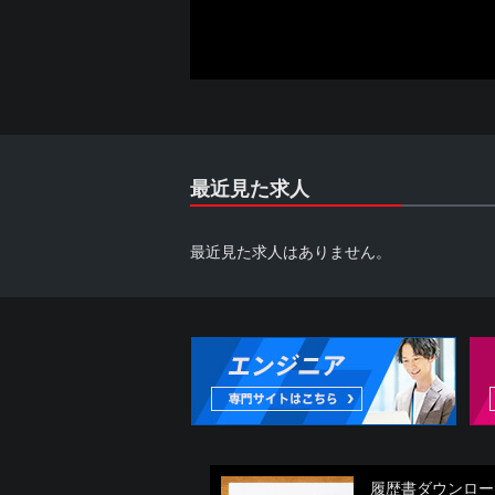
第2条 利用者
1. 利用者は、本サイトを利用する
することができないものとします。
2. 利用者は、自らの意思に基づき
す。
また、本サービスは各パートナーから
る場合もございますので予めご了承下
3. 利用者は、本サービスの利用に
が提供されない場合には、本サービス
最近見た求人
第3条 反社会的勢力の排除
最近見た求人はありません。
1. 利用者は、現在、暴力団、暴力
うゴロ、特殊知能暴力集団その他これ
明し、また、将来にわたってもこれら
(1) 反社会的勢力が経営を支配して
(2) 反社会的勢力が経営に実質的に
(3) 自己もしくは第三者の不正の利
係を有すること
(4) 反社会的勢力に対して資金等を
(5) 役員または経営に実質的に関与
2. 利用者は、自らまたは第三者を利
履歴書ダウンロー