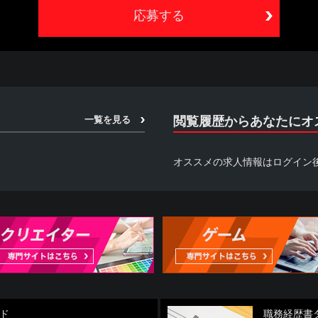
ことによって、本規約等の内容を承諾したものとみなされます。本規約等の内容
本サービスを利用するものとし、本サービスの利用によって生じたいかなる事態
求人情報の提供を受けておりますため、情報更新のタイミングにより掲載が
さい。
あたり、当社に対しどのような情報を提供するかを任意に選択することができま
の全部または一部を利用できない場合があります。
一覧を見る
閲覧履歴からあなたにオ
オススメの求人情報はログイン
団員、暴力団員でなくなった時から5年を経過しない者、暴力団準構成員、暴力
らに準ずる者（総称して以下、反社会的勢力といいます。）に該当せず、か
に該当しないことを確約するものとします。
いると認められる関係を有すること
関与していると認められる関係を有すること
益を図る目的または第三者に損害を加える目的をもってするなど、不当に反社
提供し、または便宜を供与するなどの関与をしていると認められる関係を有する
している者が反社会的勢力と社会的に非難されるべき関係を有すること
用して次のいずれかに該当する行為を行わないことを確約するものとします。
ド
職務経歴書