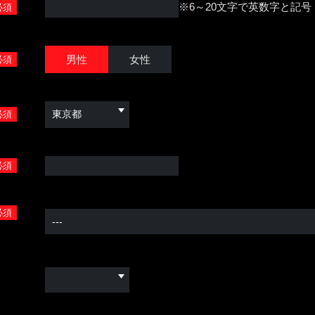
※6～20文字で英数字と記
必須
男性
女性
必須
必須
必須
必須