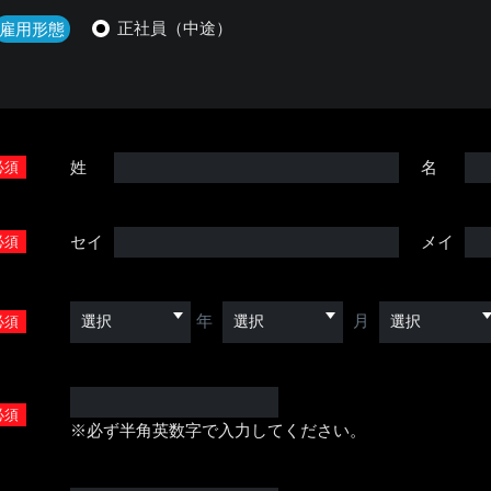
正社員（中途）
雇用形態
姓
名
必須
セイ
メイ
必須
年
月
必須
必須
※必ず半角英数字で入力してください。