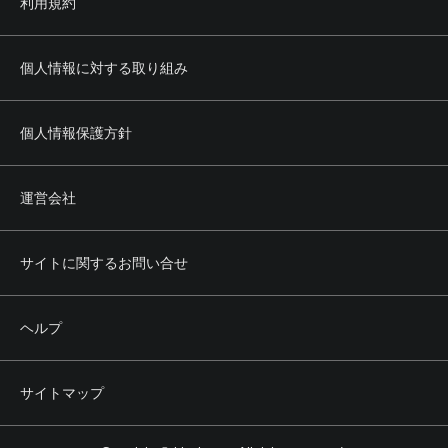
利用規約
(3) 法令もしくは公序良俗に反し、またはそのおそれのある
行為
(4) 当社または第三者の所有権、著作権、商標権、プライバ
シー権、肖像権その他の権利を侵害する行為
個人情報に対する取り組み
(5) 当社または第三者の名誉もしくは信用を毀損し、または
これを誹謗中傷する行為
(6) 本サービスの正常かつ円滑な運営を妨げる行為
個人情報保護方針
(7) 前各号のほか、当社または第三者に不利益を与える行為
その他当社が不適切と認める行為
運営会社
第5条 権利の帰属
1. 本サービスによって提供される文章、画像その他あらゆ
る情報の著作権その他の知的財産権は、当社その他の正当
サイトに関するお問い合せ
な権利者に帰属します。
2. 利用者は、前項の権利者からの事前の承認なく、前項の
情報の全部または一部について、その方法、形式等を問わ
ヘルプ
ず、複製、転載、改変その他の二次利用を行うことはでき
ません。
サイトマップ
第6条 会員
1. 本サービスのうち会員向けサービス（以下、本会員サー
ビスといいます。）を受けることを希望する利用者は、当