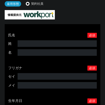
契約社員
雇用形態
氏名
必須
姓
名
フリガナ
必須
セイ
メイ
生年月日
必須