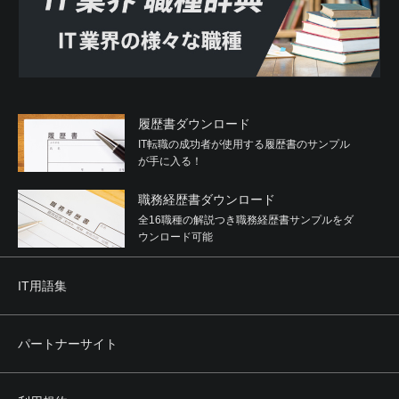
与するなどの関与をしていると認められる関係を有するこ
と
(5) 役員または経営に実質的に関与している者が反社会的勢
力と社会的に非難されるべき関係を有すること
2. 利用者は、自らまたは第三者を利用して次のいずれかに
該当する行為を行わないことを確約するものとします。
履歴書ダウンロード
(1) 暴力的な要求行為
IT転職の成功者が使用する履歴書のサンプル
(2) 法的な責任を超えた不当な要求行為
が手に入る！
(3) 取引に関して、脅迫的な言動をし、または暴力を用いる
行為
職務経歴書ダウンロード
(4) 風説を流布し、偽計を用いまたは威力を用いて当社、他
の利用者、その他第三者の信用を毀損し、または当社、他
全16職種の解説つき職務経歴書サンプルをダ
の利用者、その他第三者の業務を妨害する行為
ウンロード可能
(5) その他前各号に準ずる行為
IT用語集
第4条 禁止事項
利用者は、本サービスの利用にあたり、次のいずれの行為
（そのおそれのある行為も含みます。）も行ってはなりま
パートナーサイト
せん。
(1) 当社に虚偽の情報を登録、提供する行為
(2) 営利を目的とした行為