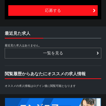
ビスの総称（以下、本サービスといいます。）をいいま
す。
2. 本サービスは、あくまでも、本サービスを利用する方
（以下、利用者といいます。）が自ら行う転職活動の支援
を目的とするものであり、職業安定法に定める職業紹介で
はありません。したがって、当社は、利用者に対し、個別
的な応募の勧奨、採用面接日時の調整、追加情報の提供等
最近見た求人
は行いません。また、利用者からの個別の職業紹介の依頼
にも応じられません
最近見た求人はありません。
第2条 利用者
一覧を見る
1. 利用者は、本サイトを利用することによって、本規約等
の内容を承諾したものとみなされます。本規約等の内容を
承諾しない場合には、本サイトを利用することができない
ものとします。
閲覧履歴からあなたにオススメの求人情報
2. 利用者は、自らの意思に基づき本サービスを利用するも
のとし、本サービスの利用によって生じたいかなる事態に
ついても自ら責任を負うものとします。
オススメの求人情報はログイン後に閲覧可能となります
また、本サービスは各パートナーから求人情報の提供を受
けておりますため、情報更新のタイミングにより掲載が終
了している場合や掲載内容に差異がある場合もございます
ので予めご了承下さい。