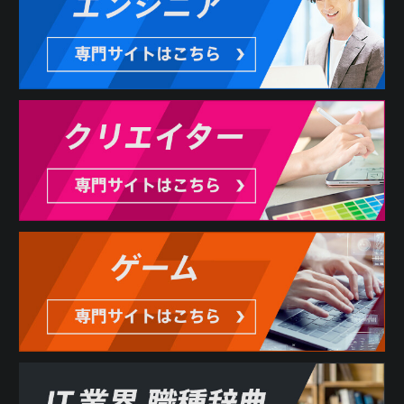
3. 利用者は、本サービスの利用にあたり、当社に対しどの
ような情報を提供するかを任意に選択することができま
す。ただし、当社が必要と判断する情報が提供されない場
合には、本サービスの全部または一部を利用できない場合
があります。
第3条 反社会的勢力の排除
1. 利用者は、現在、暴力団、暴力団員、暴力団員でなくな
った時から5年を経過しない者、暴力団準構成員、暴力団関
係企業、総会屋等、社会運動等標ぼうゴロ、特殊知能暴力
集団その他これらに準ずる者（総称して以下、反社会的勢
力といいます。）に該当せず、かつ、次のいずれにも該当
しないことを表明し、また、将来にわたってもこれらに該
当しないことを確約するものとします。
(1) 反社会的勢力が経営を支配していると認められる関係を
有すること
(2) 反社会的勢力が経営に実質的に関与していると認められ
る関係を有すること
(3) 自己もしくは第三者の不正の利益を図る目的または第三
者に損害を加える目的をもってするなど、不当に反社会的
勢力を利用していると認められる関係を有すること
(4) 反社会的勢力に対して資金等を提供し、または便宜を供