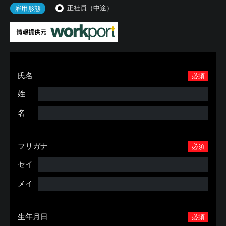
正社員（中途）
雇用形態
氏名
必須
姓
名
フリガナ
必須
セイ
メイ
生年月日
必須