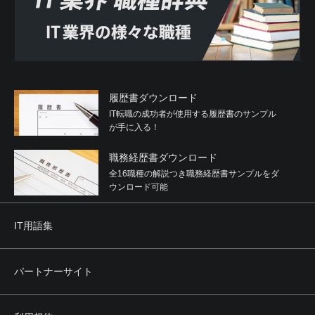
与するなどの関与をしていると認められる関係を有するこ
と
(5) 役員または経営に実質的に関与している者が反社会的勢
力と社会的に非難されるべき関係を有すること
2. 利用者は、自らまたは第三者を利用して次のいずれかに
該当する行為を行わないことを確約するものとします。
履歴書ダウンロード
(1) 暴力的な要求行為
IT転職の成功者が使用する履歴書のサンプル
(2) 法的な責任を超えた不当な要求行為
が手に入る！
(3) 取引に関して、脅迫的な言動をし、または暴力を用いる
行為
職務経歴書ダウンロード
(4) 風説を流布し、偽計を用いまたは威力を用いて当社、他
の利用者、その他第三者の信用を毀損し、または当社、他
全16職種の解説つき職務経歴書サンプルをダ
の利用者、その他第三者の業務を妨害する行為
ウンロード可能
(5) その他前各号に準ずる行為
IT用語集
第4条 禁止事項
利用者は、本サービスの利用にあたり、次のいずれの行為
（そのおそれのある行為も含みます。）も行ってはなりま
パートナーサイト
せん。
(1) 当社に虚偽の情報を登録、提供する行為
(2) 営利を目的とした行為