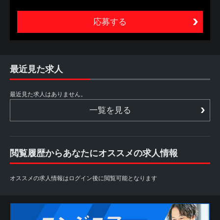
ビスの総称（以下、本サービスといいます。）をいいま
す。
2. 本サービスは、あくまでも、本サービスを利用する方
（以下、利用者といいます。）が自ら行う転職活動の支援
を目的とするものであり、職業安定法に定める職業紹介で
はありません。したがって、当社は、利用者に対し、個別
的な応募の勧奨、採用面接日時の調整、追加情報の提供等
最近見た求人
は行いません。また、利用者からの個別の職業紹介の依頼
にも応じられません
最近見た求人はありません。
第2条 利用者
一覧を見る
1. 利用者は、本サイトを利用することによって、本規約等
の内容を承諾したものとみなされます。本規約等の内容を
承諾しない場合には、本サイトを利用することができない
ものとします。
閲覧履歴からあなたにオススメの求人情報
2. 利用者は、自らの意思に基づき本サービスを利用するも
のとし、本サービスの利用によって生じたいかなる事態に
ついても自ら責任を負うものとします。
オススメの求人情報はログイン後に閲覧可能となります
また、本サービスは各パートナーから求人情報の提供を受
けておりますため、情報更新のタイミングにより掲載が終
了している場合や掲載内容に差異がある場合もございます
ので予めご了承下さい。