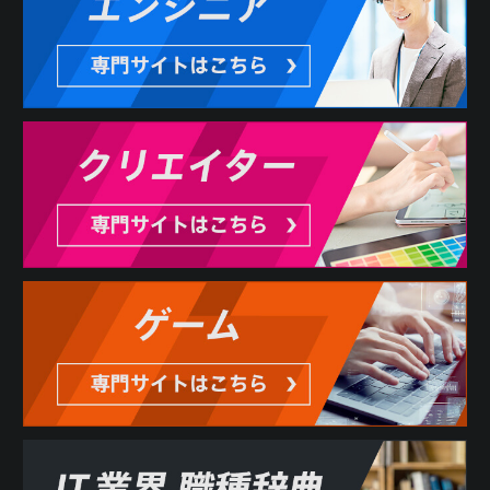
3. 利用者は、本サービスの利用にあたり、当社に対しどの
ような情報を提供するかを任意に選択することができま
す。ただし、当社が必要と判断する情報が提供されない場
合には、本サービスの全部または一部を利用できない場合
があります。
第3条 反社会的勢力の排除
1. 利用者は、現在、暴力団、暴力団員、暴力団員でなくな
った時から5年を経過しない者、暴力団準構成員、暴力団関
係企業、総会屋等、社会運動等標ぼうゴロ、特殊知能暴力
集団その他これらに準ずる者（総称して以下、反社会的勢
力といいます。）に該当せず、かつ、次のいずれにも該当
しないことを表明し、また、将来にわたってもこれらに該
当しないことを確約するものとします。
(1) 反社会的勢力が経営を支配していると認められる関係を
有すること
(2) 反社会的勢力が経営に実質的に関与していると認められ
る関係を有すること
(3) 自己もしくは第三者の不正の利益を図る目的または第三
者に損害を加える目的をもってするなど、不当に反社会的
勢力を利用していると認められる関係を有すること
(4) 反社会的勢力に対して資金等を提供し、または便宜を供