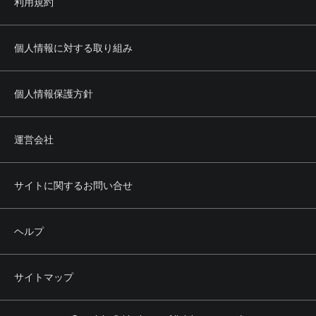
利用規約
(3) 法令もしくは公序良俗に反し、またはそのおそれのある
行為
(4) 当社または第三者の所有権、著作権、商標権、プライバ
シー権、肖像権その他の権利を侵害する行為
個人情報に対する取り組み
(5) 当社または第三者の名誉もしくは信用を毀損し、または
これを誹謗中傷する行為
(6) 本サービスの正常かつ円滑な運営を妨げる行為
個人情報保護方針
(7) 前各号のほか、当社または第三者に不利益を与える行為
その他当社が不適切と認める行為
運営会社
第5条 権利の帰属
1. 本サービスによって提供される文章、画像その他あらゆ
る情報の著作権その他の知的財産権は、当社その他の正当
サイトに関するお問い合せ
な権利者に帰属します。
2. 利用者は、前項の権利者からの事前の承認なく、前項の
情報の全部または一部について、その方法、形式等を問わ
ヘルプ
ず、複製、転載、改変その他の二次利用を行うことはでき
ません。
サイトマップ
第6条 会員
1. 本サービスのうち会員向けサービス（以下、本会員サー
ビスといいます。）を受けることを希望する利用者は、当