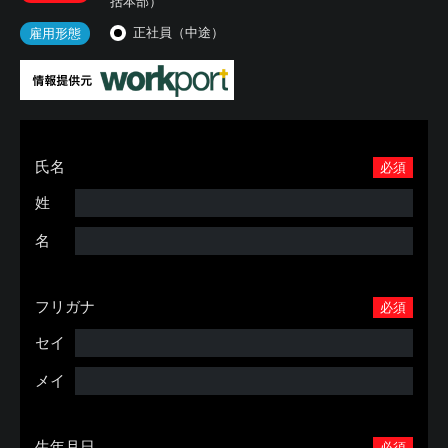
括本部）
正社員（中途）
雇用形態
氏名
必須
姓
名
フリガナ
必須
セイ
メイ
生年月日
必須