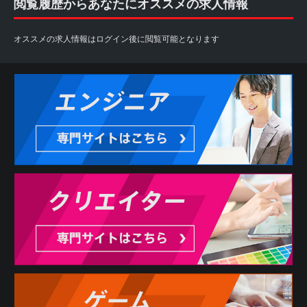
閲覧履歴からあなたにオススメの求人情報
2. 利用者は、自らの意思に基づき本サービスを利用するも
のとし、本サービスの利用によって生じたいかなる事態に
ついても自ら責任を負うものとします。
オススメの求人情報はログイン後に閲覧可能となります
また、本サービスは各パートナーから求人情報の提供を受
けておりますため、情報更新のタイミングにより掲載が終
了している場合や掲載内容に差異がある場合もございます
ので予めご了承下さい。
3. 利用者は、本サービスの利用にあたり、当社に対しどの
ような情報を提供するかを任意に選択することができま
す。ただし、当社が必要と判断する情報が提供されない場
合には、本サービスの全部または一部を利用できない場合
があります。
第3条 反社会的勢力の排除
1. 利用者は、現在、暴力団、暴力団員、暴力団員でなくな
った時から5年を経過しない者、暴力団準構成員、暴力団関
係企業、総会屋等、社会運動等標ぼうゴロ、特殊知能暴力
集団その他これらに準ずる者（総称して以下、反社会的勢
力といいます。）に該当せず、かつ、次のいずれにも該当
しないことを表明し、また、将来にわたってもこれらに該
当しないことを確約するものとします。
(1) 反社会的勢力が経営を支配していると認められる関係を