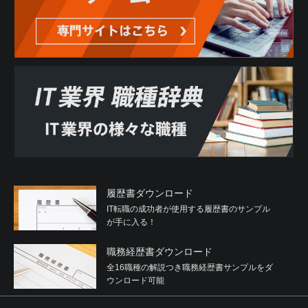
有すること
(2) 反社会的勢力が経営に実質的に関与していると認められ
る関係を有すること
(3) 自己もしくは第三者の不正の利益を図る目的または第三
者に損害を加える目的をもってするなど、不当に反社会的
勢力を利用していると認められる関係を有すること
(4) 反社会的勢力に対して資金等を提供し、または便宜を供
与するなどの関与をしていると認められる関係を有するこ
と
(5) 役員または経営に実質的に関与している者が反社会的勢
力と社会的に非難されるべき関係を有すること
2. 利用者は、自らまたは第三者を利用して次のいずれかに
該当する行為を行わないことを確約するものとします。
履歴書ダウンロード
(1) 暴力的な要求行為
IT転職の成功者が使用する履歴書のサンプル
(2) 法的な責任を超えた不当な要求行為
が手に入る！
(3) 取引に関して、脅迫的な言動をし、または暴力を用いる
行為
職務経歴書ダウンロード
(4) 風説を流布し、偽計を用いまたは威力を用いて当社、他
の利用者、その他第三者の信用を毀損し、または当社、他
全16職種の解説つき職務経歴書サンプルをダ
の利用者、その他第三者の業務を妨害する行為
ウンロード可能
(5) その他前各号に準ずる行為