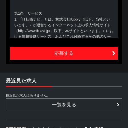
第1条 サービス
1. 「IT転職ナビ」とは、株式会社Kipply（以下、当社とい
います。）が運営するインターネット上の求人情報サイト
（http://www.itnavi.jp/。以下、本サイトといいます。）にお
ける情報提供サービス、およびこれ付随するその他のサー
ビスの総称（以下、本サービスといいます。）をいいま
す。
2. 本サービスは、あくまでも、本サービスを利用する方
（以下、利用者といいます。）が自ら行う転職活動の支援
を目的とするものであり、職業安定法に定める職業紹介で
はありません。したがって、当社は、利用者に対し、個別
的な応募の勧奨、採用面接日時の調整、追加情報の提供等
最近見た求人
は行いません。また、利用者からの個別の職業紹介の依頼
にも応じられません
最近見た求人はありません。
第2条 利用者
一覧を見る
1. 利用者は、本サイトを利用することによって、本規約等
の内容を承諾したものとみなされます。本規約等の内容を
承諾しない場合には、本サイトを利用することができない
ものとします。