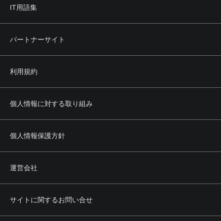
IT用語集
第4条 禁止事項
利用者は、本サービスの利用にあたり、次のいずれの行為
（そのおそれのある行為も含みます。）も行ってはなりま
パートナーサイト
せん。
(1) 当社に虚偽の情報を登録、提供する行為
(2) 営利を目的とした行為
利用規約
(3) 法令もしくは公序良俗に反し、またはそのおそれのある
行為
(4) 当社または第三者の所有権、著作権、商標権、プライバ
シー権、肖像権その他の権利を侵害する行為
個人情報に対する取り組み
(5) 当社または第三者の名誉もしくは信用を毀損し、または
これを誹謗中傷する行為
(6) 本サービスの正常かつ円滑な運営を妨げる行為
個人情報保護方針
(7) 前各号のほか、当社または第三者に不利益を与える行為
その他当社が不適切と認める行為
運営会社
第5条 権利の帰属
1. 本サービスによって提供される文章、画像その他あらゆ
る情報の著作権その他の知的財産権は、当社その他の正当
サイトに関するお問い合せ
な権利者に帰属します。
2. 利用者は、前項の権利者からの事前の承認なく、前項の