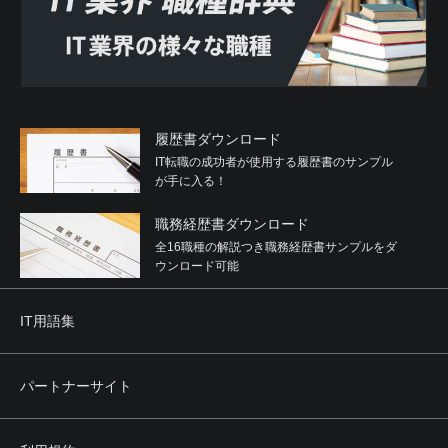
与するなどの関与をしていると認められる関係を有するこ
と
(5) 役員または経営に実質的に関与している者が反社会的勢
力と社会的に非難されるべき関係を有すること
2. 利用者は、自らまたは第三者を利用して次のいずれかに
該当する行為を行わないことを確約するものとします。
履歴書ダウンロード
(1) 暴力的な要求行為
IT転職の成功者が使用する履歴書のサンプル
(2) 法的な責任を超えた不当な要求行為
が手に入る！
(3) 取引に関して、脅迫的な言動をし、または暴力を用いる
行為
職務経歴書ダウンロード
(4) 風説を流布し、偽計を用いまたは威力を用いて当社、他
の利用者、その他第三者の信用を毀損し、または当社、他
全16職種の解説つき職務経歴書サンプルをダ
の利用者、その他第三者の業務を妨害する行為
ウンロード可能
(5) その他前各号に準ずる行為
IT用語集
第4条 禁止事項
利用者は、本サービスの利用にあたり、次のいずれの行為
（そのおそれのある行為も含みます。）も行ってはなりま
パートナーサイト
せん。
(1) 当社に虚偽の情報を登録、提供する行為
(2) 営利を目的とした行為