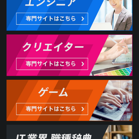
3. 利用者は、本サービスの利用にあたり、当社に対しどの
ような情報を提供するかを任意に選択することができま
す。ただし、当社が必要と判断する情報が提供されない場
合には、本サービスの全部または一部を利用できない場合
があります。
第3条 反社会的勢力の排除
1. 利用者は、現在、暴力団、暴力団員、暴力団員でなくな
った時から5年を経過しない者、暴力団準構成員、暴力団関
係企業、総会屋等、社会運動等標ぼうゴロ、特殊知能暴力
集団その他これらに準ずる者（総称して以下、反社会的勢
力といいます。）に該当せず、かつ、次のいずれにも該当
しないことを表明し、また、将来にわたってもこれらに該
当しないことを確約するものとします。
(1) 反社会的勢力が経営を支配していると認められる関係を
有すること
(2) 反社会的勢力が経営に実質的に関与していると認められ
る関係を有すること
(3) 自己もしくは第三者の不正の利益を図る目的または第三
者に損害を加える目的をもってするなど、不当に反社会的
勢力を利用していると認められる関係を有すること
(4) 反社会的勢力に対して資金等を提供し、または便宜を供