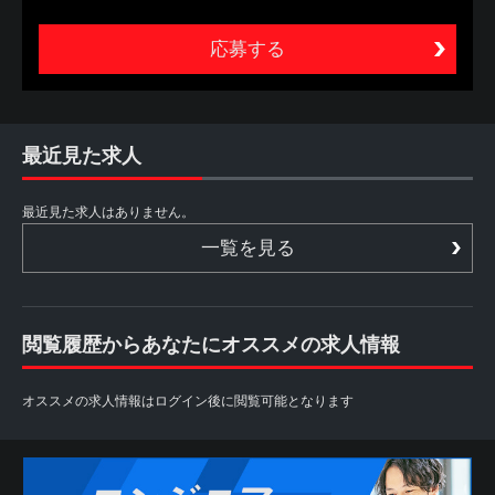
ビスの総称（以下、本サービスといいます。）をいいま
す。
2. 本サービスは、あくまでも、本サービスを利用する方
（以下、利用者といいます。）が自ら行う転職活動の支援
を目的とするものであり、職業安定法に定める職業紹介で
はありません。したがって、当社は、利用者に対し、個別
的な応募の勧奨、採用面接日時の調整、追加情報の提供等
最近見た求人
は行いません。また、利用者からの個別の職業紹介の依頼
にも応じられません
最近見た求人はありません。
第2条 利用者
一覧を見る
1. 利用者は、本サイトを利用することによって、本規約等
の内容を承諾したものとみなされます。本規約等の内容を
承諾しない場合には、本サイトを利用することができない
ものとします。
閲覧履歴からあなたにオススメの求人情報
2. 利用者は、自らの意思に基づき本サービスを利用するも
のとし、本サービスの利用によって生じたいかなる事態に
ついても自ら責任を負うものとします。
オススメの求人情報はログイン後に閲覧可能となります
また、本サービスは各パートナーから求人情報の提供を受
けておりますため、情報更新のタイミングにより掲載が終
了している場合や掲載内容に差異がある場合もございます
ので予めご了承下さい。