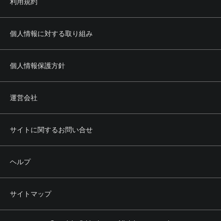
利用規約
(3) 法令もしくは公序良俗に反し、またはそのおそれのある
行為
(4) 当社または第三者の所有権、著作権、商標権、プライバ
シー権、肖像権その他の権利を侵害する行為
個人情報に対する取り組み
(5) 当社または第三者の名誉もしくは信用を毀損し、または
これを誹謗中傷する行為
(6) 本サービスの正常かつ円滑な運営を妨げる行為
個人情報保護方針
(7) 前各号のほか、当社または第三者に不利益を与える行為
その他当社が不適切と認める行為
運営会社
第5条 権利の帰属
1. 本サービスによって提供される文章、画像その他あらゆ
る情報の著作権その他の知的財産権は、当社その他の正当
サイトに関するお問い合せ
な権利者に帰属します。
2. 利用者は、前項の権利者からの事前の承認なく、前項の
情報の全部または一部について、その方法、形式等を問わ
ヘルプ
ず、複製、転載、改変その他の二次利用を行うことはでき
ません。
サイトマップ
第6条 会員
1. 本サービスのうち会員向けサービス（以下、本会員サー
ビスといいます。）を受けることを希望する利用者は、当