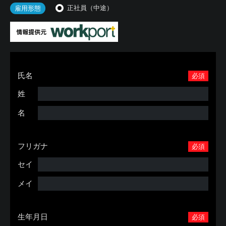
正社員（中途）
雇用形態
氏名
必須
姓
名
フリガナ
必須
セイ
メイ
生年月日
必須