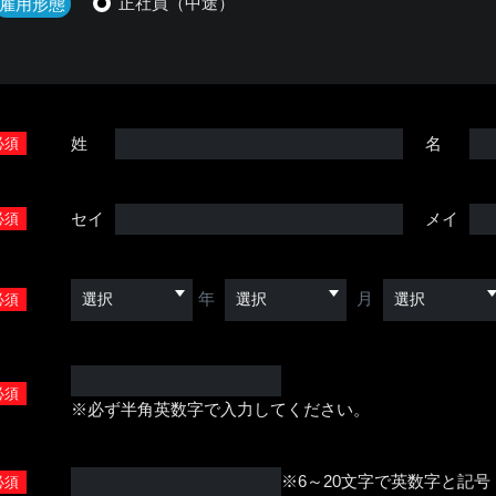
正社員（中途）
雇用形態
姓
名
必須
セイ
メイ
必須
年
月
必須
必須
※必ず半角英数字で入力してください。
※6～20文字で英数字と記
必須