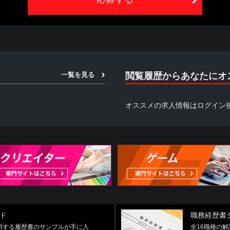
本サービスを利用するものとし、本サービスの利用によって生じたいかなる事態
求人情報の提供を受けておりますため、情報更新のタイミングにより掲載が
さい。
あたり、当社に対しどのような情報を提供するかを任意に選択することができま
の全部または一部を利用できない場合があります。
一覧を見る
閲覧履歴からあなたにオ
オススメの求人情報はログイン
団員、暴力団員でなくなった時から5年を経過しない者、暴力団準構成員、暴力
らに準ずる者（総称して以下、反社会的勢力といいます。）に該当せず、か
に該当しないことを確約するものとします。
いると認められる関係を有すること
関与していると認められる関係を有すること
益を図る目的または第三者に損害を加える目的をもってするなど、不当に反社
提供し、または便宜を供与するなどの関与をしていると認められる関係を有する
している者が反社会的勢力と社会的に非難されるべき関係を有すること
用して次のいずれかに該当する行為を行わないことを確約するものとします。
ド
職務経歴書
使用する履歴書のサンプルが手に入
全16職種の
為