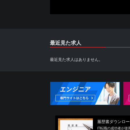
することができないものとします。
2. 利用者は、自らの意思に基づき
す。
また、本サービスは各パートナーから
る場合もございますので予めご了承下
3. 利用者は、本サービスの利用に
が提供されない場合には、本サービス
最近見た求人
第3条 反社会的勢力の排除
最近見た求人はありません。
1. 利用者は、現在、暴力団、暴力
うゴロ、特殊知能暴力集団その他これ
明し、また、将来にわたってもこれら
(1) 反社会的勢力が経営を支配して
(2) 反社会的勢力が経営に実質的に
(3) 自己もしくは第三者の不正の利
係を有すること
(4) 反社会的勢力に対して資金等を
(5) 役員または経営に実質的に関与
2. 利用者は、自らまたは第三者を利
履歴書ダウンロー
(1) 暴力的な要求行為
IT転職の成功者が
(2) 法的な責任を超えた不当な要求行