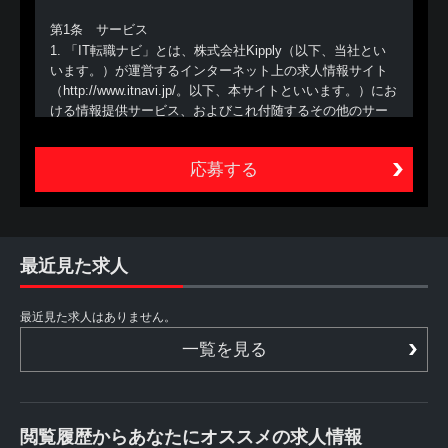
第1条 サービス
1. 「IT転職ナビ」とは、株式会社Kipply（以下、当社とい
います。）が運営するインターネット上の求人情報サイト
（http://www.itnavi.jp/。以下、本サイトといいます。）にお
ける情報提供サービス、およびこれ付随するその他のサー
ビスの総称（以下、本サービスといいます。）をいいま
す。
2. 本サービスは、あくまでも、本サービスを利用する方
（以下、利用者といいます。）が自ら行う転職活動の支援
を目的とするものであり、職業安定法に定める職業紹介で
はありません。したがって、当社は、利用者に対し、個別
的な応募の勧奨、採用面接日時の調整、追加情報の提供等
最近見た求人
は行いません。また、利用者からの個別の職業紹介の依頼
にも応じられません
最近見た求人はありません。
第2条 利用者
一覧を見る
1. 利用者は、本サイトを利用することによって、本規約等
の内容を承諾したものとみなされます。本規約等の内容を
承諾しない場合には、本サイトを利用することができない
ものとします。
閲覧履歴からあなたにオススメの求人情報
2. 利用者は、自らの意思に基づき本サービスを利用するも