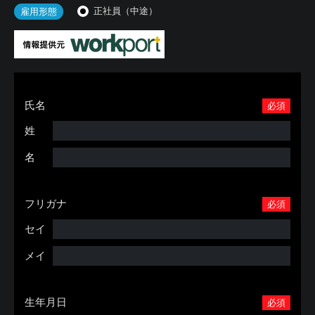
正社員（中途）
雇用形態
氏名
必須
姓
名
フリガナ
必須
セイ
メイ
生年月日
必須