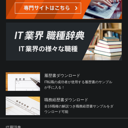
(2) 反社会的勢力が経営に実質的に関与していると認められ
る関係を有すること
(3) 自己もしくは第三者の不正の利益を図る目的または第三
者に損害を加える目的をもってするなど、不当に反社会的
勢力を利用していると認められる関係を有すること
(4) 反社会的勢力に対して資金等を提供し、または便宜を供
与するなどの関与をしていると認められる関係を有するこ
と
(5) 役員または経営に実質的に関与している者が反社会的勢
力と社会的に非難されるべき関係を有すること
2. 利用者は、自らまたは第三者を利用して次のいずれかに
該当する行為を行わないことを確約するものとします。
履歴書ダウンロード
(1) 暴力的な要求行為
IT転職の成功者が使用する履歴書のサンプル
(2) 法的な責任を超えた不当な要求行為
が手に入る！
(3) 取引に関して、脅迫的な言動をし、または暴力を用いる
行為
職務経歴書ダウンロード
(4) 風説を流布し、偽計を用いまたは威力を用いて当社、他
の利用者、その他第三者の信用を毀損し、または当社、他
全16職種の解説つき職務経歴書サンプルをダ
の利用者、その他第三者の業務を妨害する行為
ウンロード可能
(5) その他前各号に準ずる行為
IT用語集