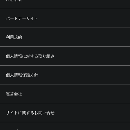
第4条 禁止事項
利用者は、本サービスの利用にあたり、次のいずれの行為
（そのおそれのある行為も含みます。）も行ってはなりま
パートナーサイト
せん。
(1) 当社に虚偽の情報を登録、提供する行為
(2) 営利を目的とした行為
利用規約
(3) 法令もしくは公序良俗に反し、またはそのおそれのある
行為
(4) 当社または第三者の所有権、著作権、商標権、プライバ
シー権、肖像権その他の権利を侵害する行為
個人情報に対する取り組み
(5) 当社または第三者の名誉もしくは信用を毀損し、または
これを誹謗中傷する行為
(6) 本サービスの正常かつ円滑な運営を妨げる行為
個人情報保護方針
(7) 前各号のほか、当社または第三者に不利益を与える行為
その他当社が不適切と認める行為
運営会社
第5条 権利の帰属
1. 本サービスによって提供される文章、画像その他あらゆ
る情報の著作権その他の知的財産権は、当社その他の正当
サイトに関するお問い合せ
な権利者に帰属します。
2. 利用者は、前項の権利者からの事前の承認なく、前項の
情報の全部または一部について、その方法、形式等を問わ