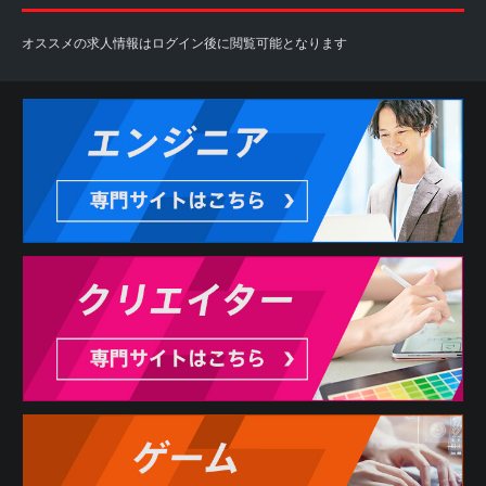
のとし、本サービスの利用によって生じたいかなる事態に
ついても自ら責任を負うものとします。
オススメの求人情報はログイン後に閲覧可能となります
また、本サービスは各パートナーから求人情報の提供を受
けておりますため、情報更新のタイミングにより掲載が終
了している場合や掲載内容に差異がある場合もございます
ので予めご了承下さい。
3. 利用者は、本サービスの利用にあたり、当社に対しどの
ような情報を提供するかを任意に選択することができま
す。ただし、当社が必要と判断する情報が提供されない場
合には、本サービスの全部または一部を利用できない場合
があります。
第3条 反社会的勢力の排除
1. 利用者は、現在、暴力団、暴力団員、暴力団員でなくな
った時から5年を経過しない者、暴力団準構成員、暴力団関
係企業、総会屋等、社会運動等標ぼうゴロ、特殊知能暴力
集団その他これらに準ずる者（総称して以下、反社会的勢
力といいます。）に該当せず、かつ、次のいずれにも該当
しないことを表明し、また、将来にわたってもこれらに該
当しないことを確約するものとします。
(1) 反社会的勢力が経営を支配していると認められる関係を
有すること