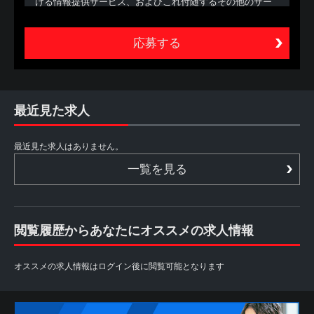
ける情報提供サービス、およびこれ付随するその他のサー
ビスの総称（以下、本サービスといいます。）をいいま
す。
2. 本サービスは、あくまでも、本サービスを利用する方
（以下、利用者といいます。）が自ら行う転職活動の支援
を目的とするものであり、職業安定法に定める職業紹介で
はありません。したがって、当社は、利用者に対し、個別
的な応募の勧奨、採用面接日時の調整、追加情報の提供等
最近見た求人
は行いません。また、利用者からの個別の職業紹介の依頼
にも応じられません
最近見た求人はありません。
第2条 利用者
一覧を見る
1. 利用者は、本サイトを利用することによって、本規約等
の内容を承諾したものとみなされます。本規約等の内容を
承諾しない場合には、本サイトを利用することができない
ものとします。
閲覧履歴からあなたにオススメの求人情報
2. 利用者は、自らの意思に基づき本サービスを利用するも
のとし、本サービスの利用によって生じたいかなる事態に
ついても自ら責任を負うものとします。
オススメの求人情報はログイン後に閲覧可能となります
また、本サービスは各パートナーから求人情報の提供を受
けておりますため、情報更新のタイミングにより掲載が終
了している場合や掲載内容に差異がある場合もございます