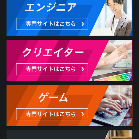
ので予めご了承下さい。
3. 利用者は、本サービスの利用にあたり、当社に対しどの
ような情報を提供するかを任意に選択することができま
す。ただし、当社が必要と判断する情報が提供されない場
合には、本サービスの全部または一部を利用できない場合
があります。
第3条 反社会的勢力の排除
1. 利用者は、現在、暴力団、暴力団員、暴力団員でなくな
った時から5年を経過しない者、暴力団準構成員、暴力団関
係企業、総会屋等、社会運動等標ぼうゴロ、特殊知能暴力
集団その他これらに準ずる者（総称して以下、反社会的勢
力といいます。）に該当せず、かつ、次のいずれにも該当
しないことを表明し、また、将来にわたってもこれらに該
当しないことを確約するものとします。
(1) 反社会的勢力が経営を支配していると認められる関係を
有すること
(2) 反社会的勢力が経営に実質的に関与していると認められ
る関係を有すること
(3) 自己もしくは第三者の不正の利益を図る目的または第三
者に損害を加える目的をもってするなど、不当に反社会的
勢力を利用していると認められる関係を有すること