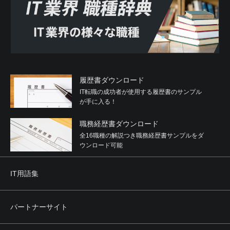
(4) 反社会的勢力に対して資金等を提供し、または便宜を供
与するなどの関与をしていると認められる関係を有するこ
と
(5) 役員または経営に実質的に関与している者が反社会的勢
力と社会的に非難されるべき関係を有すること
2. 利用者は、自らまたは第三者を利用して次のいずれかに
該当する行為を行わないことを確約するものとします。
履歴書ダウンロード
(1) 暴力的な要求行為
IT転職の成功者が使用する履歴書のサンプル
(2) 法的な責任を超えた不当な要求行為
が手に入る！
(3) 取引に関して、脅迫的な言動をし、または暴力を用いる
行為
職務経歴書ダウンロード
(4) 風説を流布し、偽計を用いまたは威力を用いて当社、他
の利用者、その他第三者の信用を毀損し、または当社、他
全16職種の解説つき職務経歴書サンプルをダ
の利用者、その他第三者の業務を妨害する行為
ウンロード可能
(5) その他前各号に準ずる行為
IT用語集
第4条 禁止事項
利用者は、本サービスの利用にあたり、次のいずれの行為
（そのおそれのある行為も含みます。）も行ってはなりま
パートナーサイト
せん。
(1) 当社に虚偽の情報を登録、提供する行為