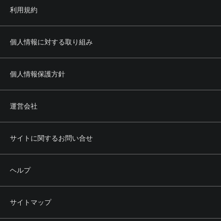
(2) 営利を目的とした行為
利用規約
(3) 法令もしくは公序良俗に反し、またはそのおそれのある
行為
(4) 当社または第三者の所有権、著作権、商標権、プライバ
シー権、肖像権その他の権利を侵害する行為
個人情報に対する取り組み
(5) 当社または第三者の名誉もしくは信用を毀損し、または
これを誹謗中傷する行為
(6) 本サービスの正常かつ円滑な運営を妨げる行為
個人情報保護方針
(7) 前各号のほか、当社または第三者に不利益を与える行為
その他当社が不適切と認める行為
運営会社
第5条 権利の帰属
1. 本サービスによって提供される文章、画像その他あらゆ
る情報の著作権その他の知的財産権は、当社その他の正当
サイトに関するお問い合せ
な権利者に帰属します。
2. 利用者は、前項の権利者からの事前の承認なく、前項の
情報の全部または一部について、その方法、形式等を問わ
ヘルプ
ず、複製、転載、改変その他の二次利用を行うことはでき
ません。
サイトマップ
第6条 会員
1. 本サービスのうち会員向けサービス（以下、本会員サー