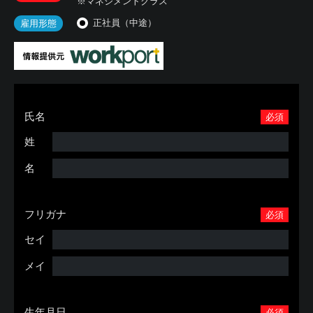
※マネジメントクラス
正社員（中途）
雇用形態
氏名
必須
姓
名
フリガナ
必須
セイ
メイ
生年月日
必須