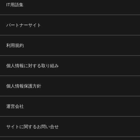
IT用語集
第4条 禁止事項
利用者は、本サービスの利用にあたり、次のいずれの行為
（そのおそれのある行為も含みます。）も行ってはなりま
パートナーサイト
せん。
(1) 当社に虚偽の情報を登録、提供する行為
(2) 営利を目的とした行為
利用規約
(3) 法令もしくは公序良俗に反し、またはそのおそれのある
行為
(4) 当社または第三者の所有権、著作権、商標権、プライバ
シー権、肖像権その他の権利を侵害する行為
個人情報に対する取り組み
(5) 当社または第三者の名誉もしくは信用を毀損し、または
これを誹謗中傷する行為
(6) 本サービスの正常かつ円滑な運営を妨げる行為
個人情報保護方針
(7) 前各号のほか、当社または第三者に不利益を与える行為
その他当社が不適切と認める行為
運営会社
第5条 権利の帰属
1. 本サービスによって提供される文章、画像その他あらゆ
る情報の著作権その他の知的財産権は、当社その他の正当
サイトに関するお問い合せ
な権利者に帰属します。
2. 利用者は、前項の権利者からの事前の承認なく、前項の