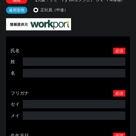
職種
正社員（中途）
雇用形態
氏名
必須
姓
名
フリガナ
必須
セイ
メイ
生年月日
必須