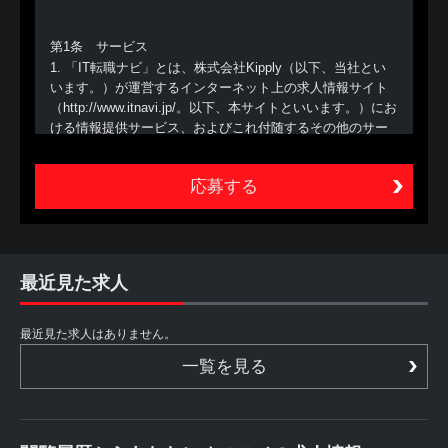
第1条 サービス
1. 「IT転職ナビ」とは、株式会社Kipply（以下、当社とい
います。）が運営するインターネット上の求人情報サイト
（http://www.itnavi.jp/。以下、本サイトといいます。）にお
ける情報提供サービス、およびこれ付随するその他のサー
ビスの総称（以下、本サービスといいます。）をいいま
す。
2. 本サービスは、あくまでも、本サービスを利用する方
（以下、利用者といいます。）が自ら行う転職活動の支援
を目的とするものであり、職業安定法に定める職業紹介で
はありません。したがって、当社は、利用者に対し、個別
的な応募の勧奨、採用面接日時の調整、追加情報の提供等
最近見た求人
は行いません。また、利用者からの個別の職業紹介の依頼
にも応じられません
最近見た求人はありません。
第2条 利用者
一覧を見る
1. 利用者は、本サイトを利用することによって、本規約等
の内容を承諾したものとみなされます。本規約等の内容を
承諾しない場合には、本サイトを利用することができない
ものとします。