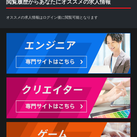
閲覧履歴からあなたにオススメの求人情報
2. 利用者は、自らの意思に基づき本サービスを利用するも
のとし、本サービスの利用によって生じたいかなる事態に
ついても自ら責任を負うものとします。
オススメの求人情報はログイン後に閲覧可能となります
また、本サービスは各パートナーから求人情報の提供を受
けておりますため、情報更新のタイミングにより掲載が終
了している場合や掲載内容に差異がある場合もございます
ので予めご了承下さい。
3. 利用者は、本サービスの利用にあたり、当社に対しどの
ような情報を提供するかを任意に選択することができま
す。ただし、当社が必要と判断する情報が提供されない場
合には、本サービスの全部または一部を利用できない場合
があります。
第3条 反社会的勢力の排除
1. 利用者は、現在、暴力団、暴力団員、暴力団員でなくな
った時から5年を経過しない者、暴力団準構成員、暴力団関
係企業、総会屋等、社会運動等標ぼうゴロ、特殊知能暴力
集団その他これらに準ずる者（総称して以下、反社会的勢
力といいます。）に該当せず、かつ、次のいずれにも該当
しないことを表明し、また、将来にわたってもこれらに該
当しないことを確約するものとします。
(1) 反社会的勢力が経営を支配していると認められる関係を