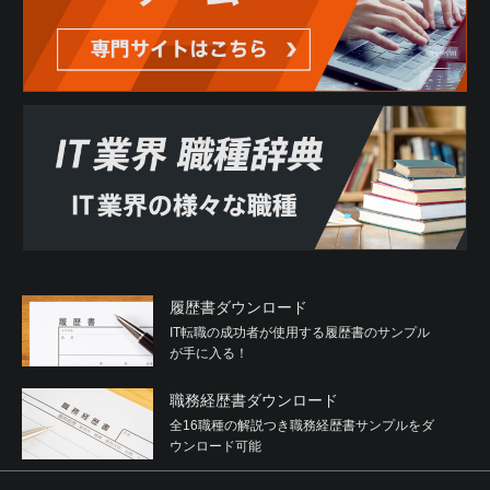
有すること
(2) 反社会的勢力が経営に実質的に関与していると認められ
る関係を有すること
(3) 自己もしくは第三者の不正の利益を図る目的または第三
者に損害を加える目的をもってするなど、不当に反社会的
勢力を利用していると認められる関係を有すること
(4) 反社会的勢力に対して資金等を提供し、または便宜を供
与するなどの関与をしていると認められる関係を有するこ
と
(5) 役員または経営に実質的に関与している者が反社会的勢
力と社会的に非難されるべき関係を有すること
2. 利用者は、自らまたは第三者を利用して次のいずれかに
該当する行為を行わないことを確約するものとします。
履歴書ダウンロード
(1) 暴力的な要求行為
IT転職の成功者が使用する履歴書のサンプル
(2) 法的な責任を超えた不当な要求行為
が手に入る！
(3) 取引に関して、脅迫的な言動をし、または暴力を用いる
行為
職務経歴書ダウンロード
(4) 風説を流布し、偽計を用いまたは威力を用いて当社、他
の利用者、その他第三者の信用を毀損し、または当社、他
全16職種の解説つき職務経歴書サンプルをダ
の利用者、その他第三者の業務を妨害する行為
ウンロード可能
(5) その他前各号に準ずる行為