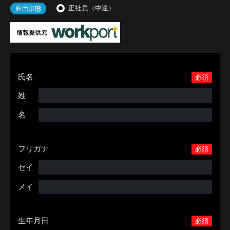
正社員（中途）
雇用形態
氏名
必須
姓
名
フリガナ
必須
セイ
メイ
生年月日
必須