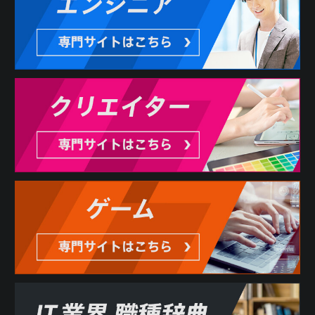
3. 利用者は、本サービスの利用にあたり、当社に対しどの
ような情報を提供するかを任意に選択することができま
す。ただし、当社が必要と判断する情報が提供されない場
合には、本サービスの全部または一部を利用できない場合
があります。
第3条 反社会的勢力の排除
1. 利用者は、現在、暴力団、暴力団員、暴力団員でなくな
った時から5年を経過しない者、暴力団準構成員、暴力団関
係企業、総会屋等、社会運動等標ぼうゴロ、特殊知能暴力
集団その他これらに準ずる者（総称して以下、反社会的勢
力といいます。）に該当せず、かつ、次のいずれにも該当
しないことを表明し、また、将来にわたってもこれらに該
当しないことを確約するものとします。
(1) 反社会的勢力が経営を支配していると認められる関係を
有すること
(2) 反社会的勢力が経営に実質的に関与していると認められ
る関係を有すること
(3) 自己もしくは第三者の不正の利益を図る目的または第三
者に損害を加える目的をもってするなど、不当に反社会的
勢力を利用していると認められる関係を有すること
(4) 反社会的勢力に対して資金等を提供し、または便宜を供