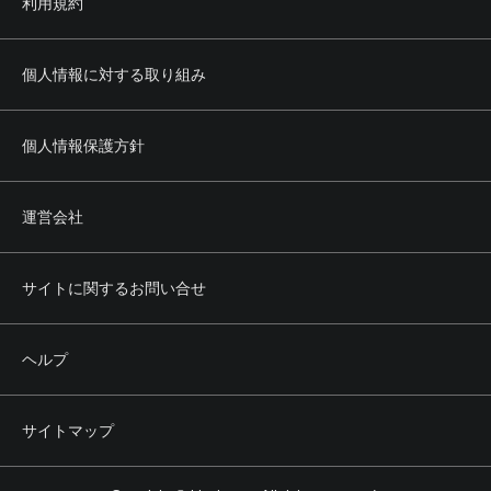
利用規約
(3) 法令もしくは公序良俗に反し、またはそのおそれのある
行為
(4) 当社または第三者の所有権、著作権、商標権、プライバ
シー権、肖像権その他の権利を侵害する行為
個人情報に対する取り組み
(5) 当社または第三者の名誉もしくは信用を毀損し、または
これを誹謗中傷する行為
(6) 本サービスの正常かつ円滑な運営を妨げる行為
個人情報保護方針
(7) 前各号のほか、当社または第三者に不利益を与える行為
その他当社が不適切と認める行為
運営会社
第5条 権利の帰属
1. 本サービスによって提供される文章、画像その他あらゆ
る情報の著作権その他の知的財産権は、当社その他の正当
サイトに関するお問い合せ
な権利者に帰属します。
2. 利用者は、前項の権利者からの事前の承認なく、前項の
情報の全部または一部について、その方法、形式等を問わ
ヘルプ
ず、複製、転載、改変その他の二次利用を行うことはでき
ません。
サイトマップ
第6条 会員
1. 本サービスのうち会員向けサービス（以下、本会員サー
ビスといいます。）を受けることを希望する利用者は、当