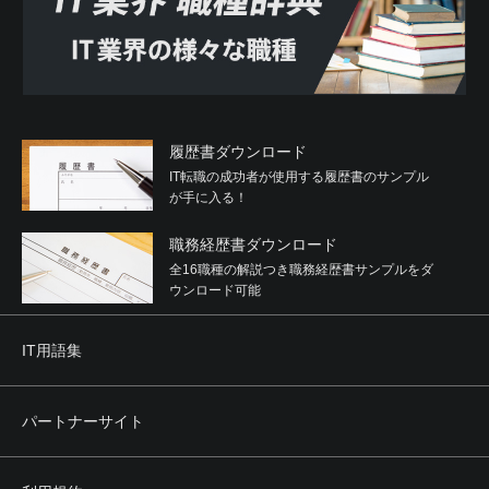
与するなどの関与をしていると認められる関係を有するこ
と
(5) 役員または経営に実質的に関与している者が反社会的勢
力と社会的に非難されるべき関係を有すること
2. 利用者は、自らまたは第三者を利用して次のいずれかに
該当する行為を行わないことを確約するものとします。
履歴書ダウンロード
(1) 暴力的な要求行為
IT転職の成功者が使用する履歴書のサンプル
(2) 法的な責任を超えた不当な要求行為
が手に入る！
(3) 取引に関して、脅迫的な言動をし、または暴力を用いる
行為
職務経歴書ダウンロード
(4) 風説を流布し、偽計を用いまたは威力を用いて当社、他
の利用者、その他第三者の信用を毀損し、または当社、他
全16職種の解説つき職務経歴書サンプルをダ
の利用者、その他第三者の業務を妨害する行為
ウンロード可能
(5) その他前各号に準ずる行為
IT用語集
第4条 禁止事項
利用者は、本サービスの利用にあたり、次のいずれの行為
（そのおそれのある行為も含みます。）も行ってはなりま
パートナーサイト
せん。
(1) 当社に虚偽の情報を登録、提供する行為
(2) 営利を目的とした行為