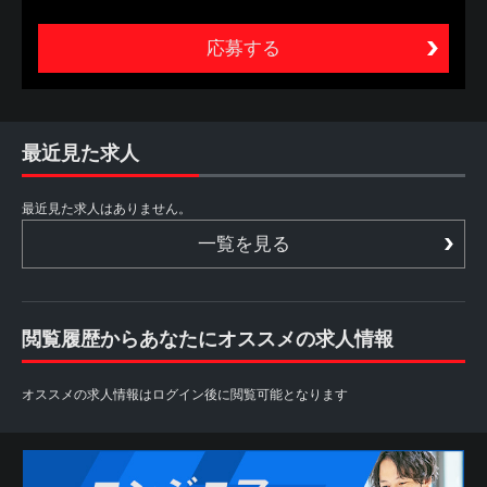
ビスの総称（以下、本サービスといいます。）をいいま
す。
2. 本サービスは、あくまでも、本サービスを利用する方
（以下、利用者といいます。）が自ら行う転職活動の支援
を目的とするものであり、職業安定法に定める職業紹介で
はありません。したがって、当社は、利用者に対し、個別
的な応募の勧奨、採用面接日時の調整、追加情報の提供等
最近見た求人
は行いません。また、利用者からの個別の職業紹介の依頼
にも応じられません
最近見た求人はありません。
第2条 利用者
一覧を見る
1. 利用者は、本サイトを利用することによって、本規約等
の内容を承諾したものとみなされます。本規約等の内容を
承諾しない場合には、本サイトを利用することができない
ものとします。
閲覧履歴からあなたにオススメの求人情報
2. 利用者は、自らの意思に基づき本サービスを利用するも
のとし、本サービスの利用によって生じたいかなる事態に
ついても自ら責任を負うものとします。
オススメの求人情報はログイン後に閲覧可能となります
また、本サービスは各パートナーから求人情報の提供を受
けておりますため、情報更新のタイミングにより掲載が終
了している場合や掲載内容に差異がある場合もございます
ので予めご了承下さい。