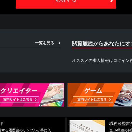
本サービスを利用するものとし、本サービスの利用によって生じたいかなる事態
求人情報の提供を受けておりますため、情報更新のタイミングにより掲載が
さい。
あたり、当社に対しどのような情報を提供するかを任意に選択することができま
の全部または一部を利用できない場合があります。
一覧を見る
閲覧履歴からあなたにオ
オススメの求人情報はログイン
団員、暴力団員でなくなった時から5年を経過しない者、暴力団準構成員、暴力
らに準ずる者（総称して以下、反社会的勢力といいます。）に該当せず、か
に該当しないことを確約するものとします。
いると認められる関係を有すること
関与していると認められる関係を有すること
益を図る目的または第三者に損害を加える目的をもってするなど、不当に反社
提供し、または便宜を供与するなどの関与をしていると認められる関係を有する
している者が反社会的勢力と社会的に非難されるべき関係を有すること
用して次のいずれかに該当する行為を行わないことを確約するものとします。
ド
職務経歴書
使用する履歴書のサンプルが手に入
全16職種の
為