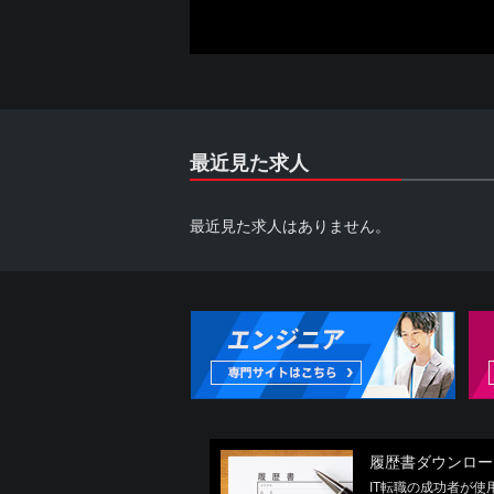
することができないものとします。
2. 利用者は、自らの意思に基づき
す。
また、本サービスは各パートナーから
る場合もございますので予めご了承下
3. 利用者は、本サービスの利用に
が提供されない場合には、本サービス
最近見た求人
第3条 反社会的勢力の排除
最近見た求人はありません。
1. 利用者は、現在、暴力団、暴力
うゴロ、特殊知能暴力集団その他これ
明し、また、将来にわたってもこれら
(1) 反社会的勢力が経営を支配して
(2) 反社会的勢力が経営に実質的に
(3) 自己もしくは第三者の不正の利
係を有すること
(4) 反社会的勢力に対して資金等を
(5) 役員または経営に実質的に関与
2. 利用者は、自らまたは第三者を利
履歴書ダウンロー
(1) 暴力的な要求行為
IT転職の成功者が
(2) 法的な責任を超えた不当な要求行