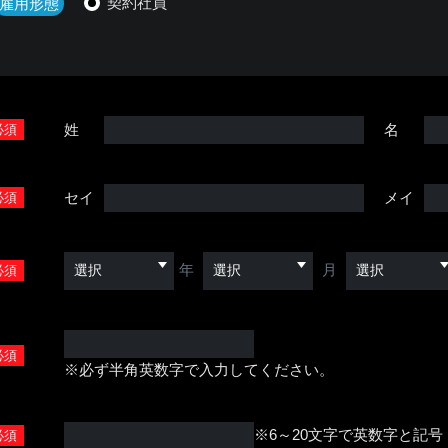
契約社員
雇用形態
姓
名
必須
セイ
メイ
必須
年
月
必須
必須
※必ず半角英数字で入力してください。
※6～20文字で英数字と記
必須