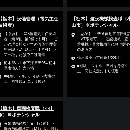
【栃木】設備管理（電気主任
【栃木】建設機械検査職（
技術者）
山市）※ポテンシャル
【必須】 ・第3種電気主任技術
【必須】 ・普通自動車運転免
者（第1種、第2種でも可） ・ビ
（AT限定可） ・建設機械・産
ル管理会社などでの設備管理実
業機械・農業機械等に興味関心
務経験（1年以上） 【尚可】 ・
のある方
第一種または第二種電気工...
栃木県小山市神鳥谷2259-9
栃木県小山市下河原田954 栃木
■経験、スキル、年齢を考慮の
県南地方卸売市場
上、同社規定により優遇
■経験、スキル、年齢を考慮の
上、同社規定により優遇
【栃木】車両検査職（小山
市）※ポテンシャル
★業務未経験可★ 【必須】 ・
普通自動車免許（MT）をお持ち