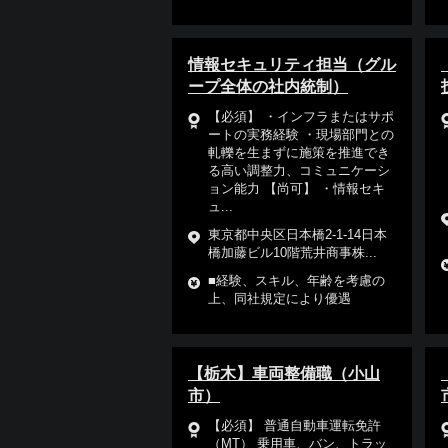
情報セキュリティ担当（グル
ープ全体の社内統制）
【必須】 ・インフラまたはサポ
ートの実務経験 ・現場部門との
軋轢を生まずに施策を推進でき
る高い調整力、コミュニケーシ
ョン能力 【尚可】 ・情報セキ
ュ...
東京都中央区日本橋2-1-14日本
橋加藤ビル10階荒井商事株...
■経験、スキル、年齢を考慮の
上、同社規定により優遇
【栃木】車両整備職（小山
市）
【必須】 普通自動車運転免許
（MT） 乗用車、バン、トラッ