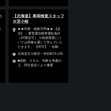
小
【北海道】車両検査スタッフ
※苫小牧
許
★★学歴・経験不問★★ 【必
須】 ・要普通自動車運転免許
（AT限定可） ※検査業務につ
いては研修を通して学んでいた
だきます。 【尚可】 ・自動...
北海道苫小牧市一本松町15-126
■経験、スキル、年齢を考慮の
上、同社規定により優遇