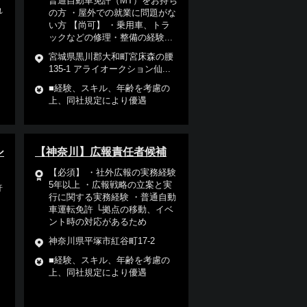
普通自動車免許（MT）をお持ち
れ
の方 ・屋外での就業に問題がな
い方 【尚可】 ・乗用車、トラ
ックなどの修理・整備の経験...
宮城県黒川郡大和町宮床森の腰
135-1 アライオークション仙...
■経験、スキル、年齢を考慮の
上、同社規定により優遇
シ
【神奈川】広報責任者候補
【必須】 ・社外広報の実務経験
5年以上 ・広報戦略の立案と実
許
行に関する実務経験 ・普通自動
車運転免許 └拠点の移動、イベ
と
ント時の対応があるため
神奈川県平塚市紅谷町17-2
■経験、スキル、年齢を考慮の
上、同社規定により優遇