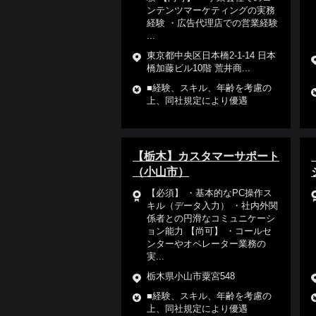
ンテンツマーケティングの実務
経験 ・広告代理店での営業経験
...
東京都中央区日本橋2-1-14 日本
橋加藤ビル10階 荒井商...
■経験、スキル、年齢を考慮の
上、同社規定により優遇
【栃木】カスタマーサポート
（小山市）
【必須】 ・基本的なPC操作ス
キル（データ入力） ・社内外関
係者との円滑なコミュニケーシ
ョン能力 【尚可】 ・コールセ
ンターやオペレーター業務の
実...
栃木県小山市粟宮548
■経験、スキル、年齢を考慮の
上、同社規定により優遇