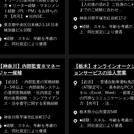
トワークの運用保守経験がある
【入社後の流れ】 ご自身のこ
方 ■ リーダー経験・マネジメン
までのご経験に合わせ...
ト経験（PL・PM）をお持ちの
方 【尚可】 ■ 社内SE...
神奈川県平塚市紅谷町17-2
東京都中央区日本橋2-1-14 日本
■経験、スキル、年齢を考慮の
橋加藤ビル10階
上、同社規定により優遇
■経験、スキル、年齢を考慮の
上、同社規定により優遇
【神奈川】内部監査※マネー
【栃木】オンラインオーク
ジャー候補
ョンサービスの法人営業
【必須】 ・内部監査の実務経験
【必須】 ・普通自動車運転免
3～5年以上 ・内部統制システム
（AT限定可） ・基本的なPCス
の運用実務経験 ・社内規定・規
キル（Excel、Word） ・顧客
程の改善経験 ・コンプライアン
の円滑なコミュニケーション能
ス・法令遵守に関する実務経験
力 【尚可】 ・法...
...
栃木県小山市粟宮548
神奈川県平塚市紅谷町17-2
■経験、スキル、年齢を考慮の
■経験、スキル、年齢を考慮の
上、同社規定により優遇
上、同社規定により優遇