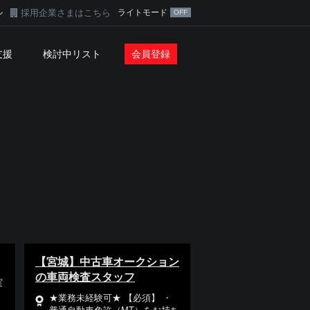
採用企業さまはこちら
ライトモード
ン
支援
検討中リスト
会員登録
【宮城】中古車オークション
の車両検査スタッフ
実
★業務未経験可★ 【必須】 ・