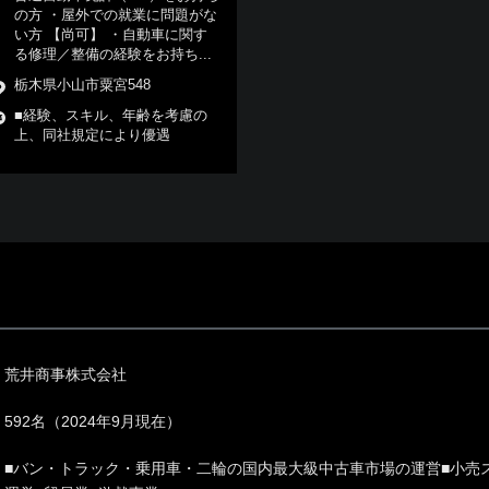
の方 ・屋外での就業に問題がな
い方 【尚可】 ・自動車に関す
る修理／整備の経験をお持ち...
栃木県小山市粟宮548
■経験、スキル、年齢を考慮の
上、同社規定により優遇
荒井商事株式会社
592名（2024年9月現在）
■バン・トラック・乗用車・二輪の国内最大級中古車市場の運営■小売