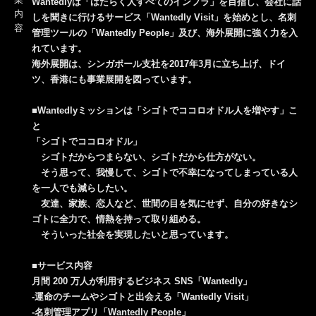
Wantedlyは「はたらく人すべてのインフラ」を目指し、会社に話
内
しを聞きに行けるサービス「Wantedly Visit」を始めとし、名刺
容
管理ツールの「Wantedly People」及び、海外展開に強く力を入
れています。
海外展開は、シンガポール支社を2017年3月に立ち上げ、ドイ
ツ、香港にも事業展開を図っています。
■Wantedlyミッションは「シゴトでココロオドル人を増やす」こ
と
「シゴトでココロオドル」
シゴトだからつまらない、シゴトだから仕方がない。
そう思って、我慢して、シゴトで不幸になってしまっている人
を一人でも減らしたい。
友達、家族、恋人など、世間の目を気にせず、自分の好きなシ
ゴトに全力で、情熱を持って取り組める。
そういった社会を実現したいと思っています。
■サービス内容
月間 200 万人が利用するビジネス SNS「Wantedly」
-運命のチームやシゴトと出会える「Wantedly Visit」
-名刺管理アプリ「Wantedly People」