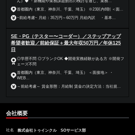
ん）◆ ・新機能や業務課題創出の検討を通じ、業務...
首都圏内（東京、神奈川、千葉、埼玉） ※23区内8割 ＜面...
~前給考慮~ 月給：35万円～60万円 月給内訳 ・基本...
SE・PG（テスター〜コーダー）／ステップアップ
希望者歓迎／前給保証＋最大年収50万円／年休125
日
◎学歴不問 ◎ブランクOK ◆開発実務経験がある方 ※開発フ
ェーズ不問
首都圏内（東京、神奈川、千葉、埼玉） ＜面接地＞ ・
WEB...
～前給考慮～ 賃金形態：月給制 賃金の決定方法：当社規...
会社概要
社名
株式会社トゥインクル SOサービス部