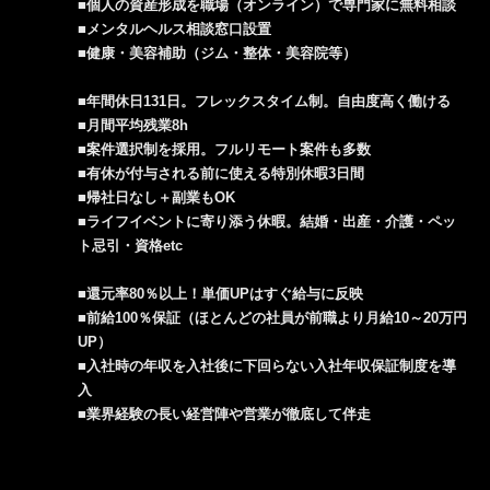
■個人の資産形成を職場（オンライン）で専門家に無料相談
■メンタルヘルス相談窓口設置
■健康・美容補助（ジム・整体・美容院等）
■年間休日131日。フレックスタイム制。自由度高く働ける
■月間平均残業8h
■案件選択制を採用。フルリモート案件も多数
■有休が付与される前に使える特別休暇3日間
■帰社日なし＋副業もOK
■ライフイベントに寄り添う休暇。結婚・出産・介護・ペッ
ト忌引・資格etc
■還元率80％以上！単価UPはすぐ給与に反映
■前給100％保証（ほとんどの社員が前職より月給10～20万円
UP）
■入社時の年収を入社後に下回らない入社年収保証制度を導
入
■業界経験の長い経営陣や営業が徹底して伴走