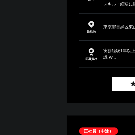
スキル・経験に応じ
東京都目黒区東山1
勤務地
実務経験1年以上
識 W...
応募資格
正社員（中途）