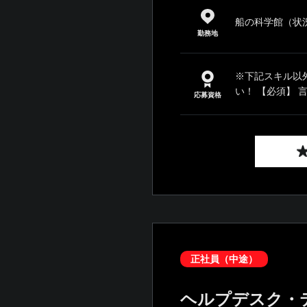
船の科学館（状
勤務地
※下記スキル以
い！ 【必須】 言
応募資格
正社員（中途）
ヘルプデスク・