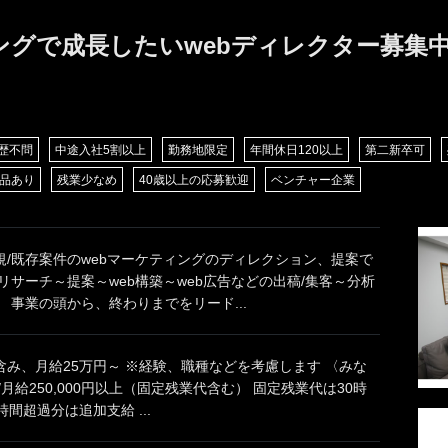
ングで成長したいwebディレクター募集
歴不問
中途入社5割以上
勤務地限定
年間休日120以上
第二新卒可
品あり
残業少なめ
40歳以上の応募歓迎
ベンチャー企業
規/既存案件のwebマーケティングのディレクション、提案で
リサーチ～提案～web構築～web広告などの出稿/集客～分析
 事業の頭から、終わりまでをリード...
み、月給25万円～ ※経験、職種などを考慮します 〈みな
/月給250,000円以上（固定残業代含む） 固定残業代は30時
、時間超過分は追加支給 ...