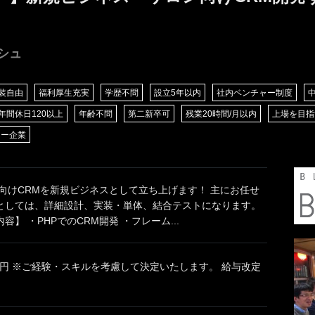
シュ
装自由
福利厚生充実
学歴不問
設立5年以内
社内ベンチャー制度
年間休日120以上
年齢不問
第二新卒可
残業20時間/月以内
上場を目指
ャー企業
ン向けCRMを新規ビジネスとして立ち上げます！ 主にお任せ
としては、詳細設計、実装・単体、結合テストになります。
】 ・PHPでのCRM開発 ・フレーム...
0万円 ※ご経験・スキルを考慮して決定いたします。 給与改定