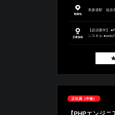
表参道駅 徒歩
勤務地
【必須要件】 ●
ンスキル ●webの
応募資格
正社員（中途）
【PHPエンジニ