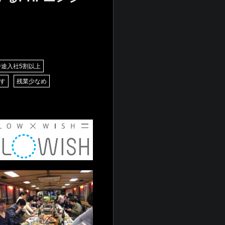
中途入社5割以上
す
残業少なめ