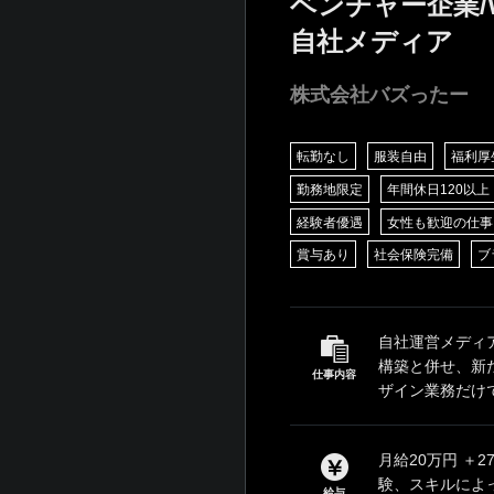
ベンチャー企業/
自社メディア
株式会社バズったー
転勤なし
服装自由
福利厚
勤務地限定
年間休日120以上
経験者優遇
女性も歓迎の仕事
賞与あり
社会保険完備
ブ
自社運営メディ
構築と併せ、新
仕事内容
ザイン業務だけで
月給20万円 ＋
験、スキルによ
給与