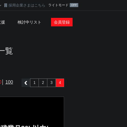
採用企業さまはこちら
ライトモード
ン
支援
検討中リスト
会員登録
一覧
0
│
100
1
2
3
4
前へ