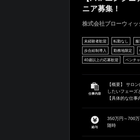
ニア募集！
株式会社ブローウィッ
未経験者歓迎
転勤なし
服
歩合給制導入
勤務地限定
40歳以上の応募歓迎
ベンチ
【概要】 サロ
したいフェーズ
仕事内容
【具体的な仕事内容
350万円～70
随時
給与