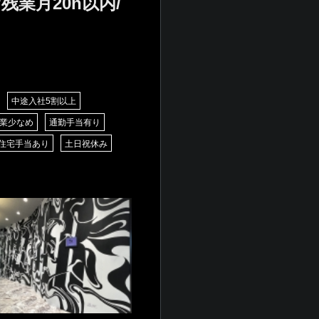
残業月20h以内/
中途入社5割以上
業少なめ
通勤手当有り
住宅手当あり
土日祝休み