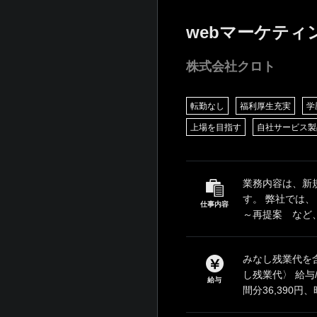
webマーケティ
株式会社クロト
転勤なし
福利厚生充実
学
上場を目指す
自社サービス製
業務内容は、新
す。 弊社では、
仕事内容
～再提案 など、
みなし残業代を含
し残業代〉 給与
給与
間分36,390円