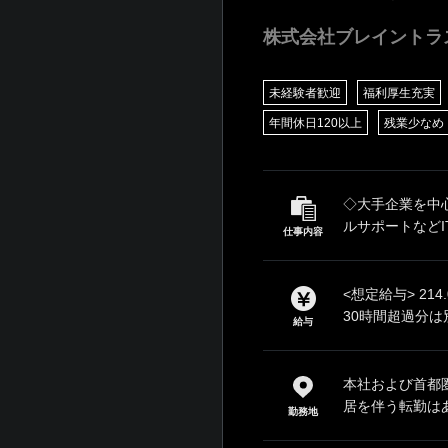
株式会社ブレイントラ
未経験者歓迎
福利厚生充実
年間休日120以上
残業少なめ
◇大手企業を中
ルサポートなど
仕事内容
<想定給与> 21
30時間超過分は
給与
本社および首都
居を伴う転勤は
勤務地