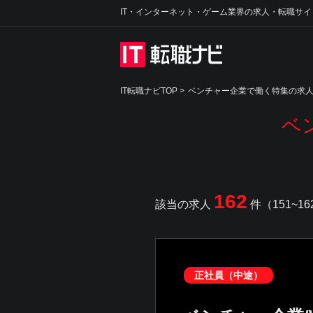
IT・インターネット・ゲーム業界の求人・転職サイ
IT転職ナビTOP
>
ベンチャー企業で働く特集の求
ベ
162
該当の求人
件（151~1
正社員（中途）