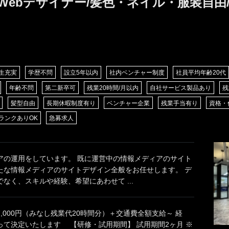
Webデザイナー/髪色・ネイル・服装自由/
生充実
学歴不問
設立5年以内
社内ベンチャー制度
社員平均年齢20代
年齢不問
第二新卒可
残業20時間/月以内
自社サービス製品あり
残
髪型自由
長期休暇制度有り
ベンチャー企業
残業手当有り
資格・
ランクありOK
急募求人
アの運用をしています。 既に運営中の情報メディアのサイト
たな情報メディアのサイトデザイン全般をお任せします。 デ
なく、スキルや経験、希望にあわせて ...
27,000円（みなし残業代20時間分）＋交通費全額支給～ 経
って決定いたします 【研修・試用期間】 試用期間2ヶ月 ※