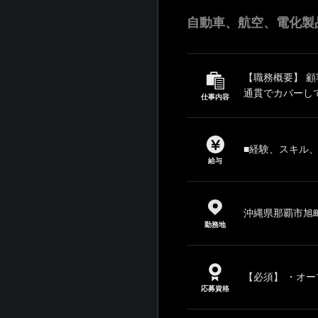
自動車、航空、電化製
【職務概要】 
通貫でカバーして
仕事内容
■経験、スキル
給与
沖縄県那覇市旭町
勤務地
【必須】 ・オー
応募資格