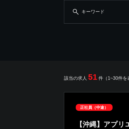
キーワード
51
該当の求人
件（1~30件
正社員（中途）
【沖縄】アプリ