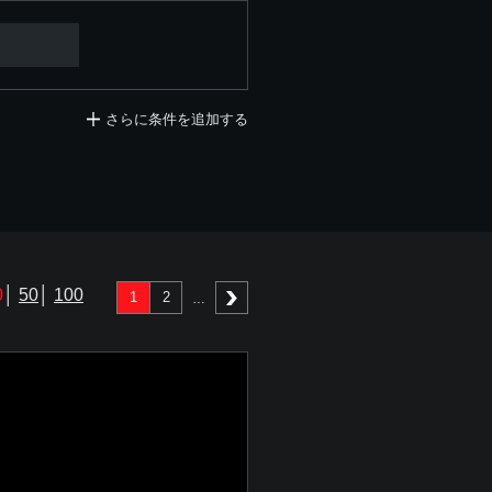
さらに条件を追加する
0
│
50
│
100
1
2
次へ