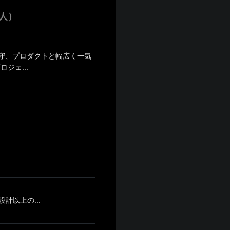
人）
保守、プロダクトと幅広く一気
ジェ...
計以上の...