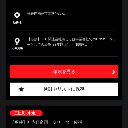
福井県福井市文京4-23-1
勤務地
【必須】 ・IT関連会社もしくは事業会社でのITマネージャ
ーとしての経験（3年以上） ・IT関連...
応募資格
詳細を見る
検討中リストに保存
正社員（中途）
【福井】社内IT企画 ※リーダー候補