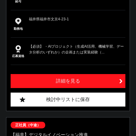
給与
福井県福井市文京4-23-1
勤務地
【必須】 ・AIプロジェクト（生成AI活用、機械学習、デー
タ分析のいずれか）の企画または実装経験（...
応募資格
詳細を見る
検討中リストに保存
正社員（中途）
【福井】デジタルイノベーション推進