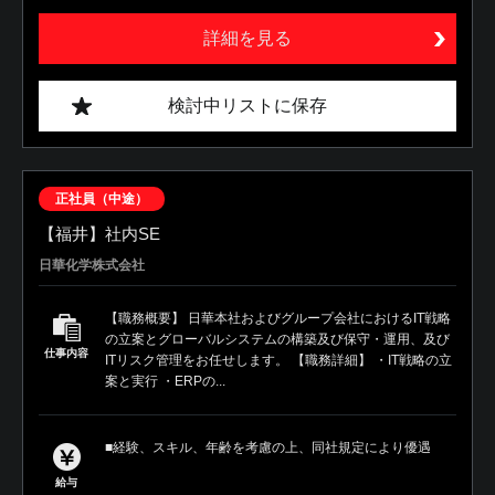
詳細を見る
検討中リストに保存
正社員（中途）
【福井】社内SE
日華化学株式会社
【職務概要】 日華本社およびグループ会社におけるIT戦略
の立案とグローバルシステムの構築及び保守・運用、及び
仕事内容
ITリスク管理をお任せします。 【職務詳細】 ・IT戦略の立
案と実行 ・ERPの...
■経験、スキル、年齢を考慮の上、同社規定により優遇
給与