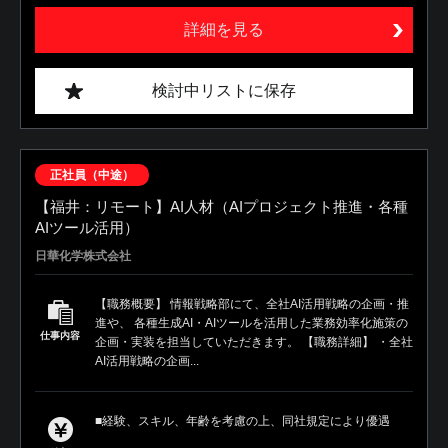
詳細を見る
検討中リストに保存
正社員（中途）
【福井：リモート】AI人材（AIプロジェクト推進・各種
AIツール活用）
日華化学株式会社
【職務概要】 情報戦略部にて、全社AI活用戦略の企画・推
進や、 各種生成AI・AIツールを活用した業務効率化施策の
仕事内容
企画・実装を担当していただきます。 【職務詳細】 ・全社
AI活用戦略の企画...
■経験、スキル、年齢を考慮の上、同社規定により優遇