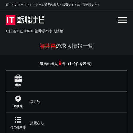
IT・インターネット・ゲーム業界の求人・転職サイトは「IT転職ナビ」
IT転職ナビTOP
>
福井県の求人情報
福井県
の求人情報一覧
9
該当の求人
件（1~9件を表示）
職種
福井県
勤務地
指定なし
その他条件