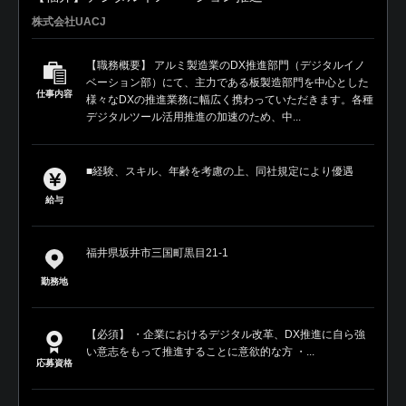
株式会社UACJ
【職務概要】 アルミ製造業のDX推進部門（デジタルイノ
ベーション部）にて、主力である板製造部門を中心とした
仕事内容
様々なDXの推進業務に幅広く携わっていただきます。各種
デジタルツール活用推進の加速のため、中...
■経験、スキル、年齢を考慮の上、同社規定により優遇
給与
福井県坂井市三国町黒目21-1
勤務地
【必須】 ・企業におけるデジタル改革、DX推進に自ら強
い意志をもって推進することに意欲的な方 ・...
応募資格