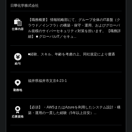
日華化学株式会社
【職務概要】 情報戦略部にて、グループ全体のIT基盤（ク
ラウド／インフラ）の構築・保守・運用、およびグローバ
仕事内容
ル規模のサイバーセキュリティ対策を担います。 【職務詳
細】 ■ グローバルIT／セキュ...
■経験、スキル、年齢を考慮の上、同社規定により優遇
給与
福井県福井市文京4-23-1
勤務地
【必須】 ・AWSまたはAzureを利用したシステム設計・構
築・運用の一貫した経験（5年以上目安）...
応募資格