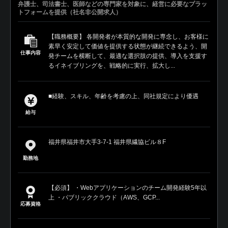
弁護士、司法書士、医師などの専門家を対象に、経営に必要なプラッ
トフォームを提供（社名非公開求人）
【職務概要】 各開発者が本質的な開発に専念し、お客様に
素早く安定して価値を提供する状態が継続できるよう、開
仕事内容
発チームを横断して、最適な選択肢の提供、導入を支援す
るイネイブリングを、戦略的に実行、拡大し...
■経験、スキル、年齢を考慮の上、同社規定により優遇
給与
福井県福井市大手3-7-1 福井県繊協ビル８F
勤務地
【必須】 ・Webアプリケーションのチーム開発経験5年以
上 ・パブリッククラウド（AWS、GCP...
応募資格