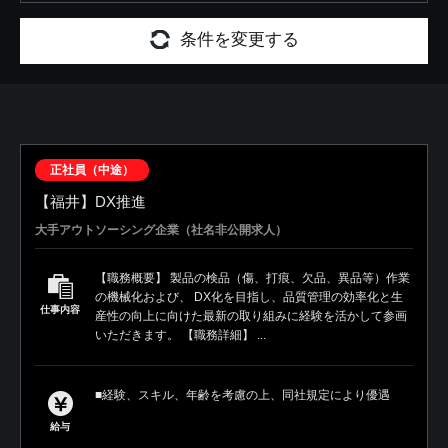
条件を変更する
正社員（中途）
【福井】DX推進
大手アウトソーシング企業（社名非公開求人）
【職務概要】 製品の検品（傷、打痕、欠品、異品等）作業
の機械化および、 DX化を目指し、品質管理の効率化と生
仕事内容
産性の向上に向けた最新の取り組みに経験を活かして参画
いただきます。 【職務詳細】 ...
■経験、スキル、年齢を考慮の上、同社規定により優遇
給与