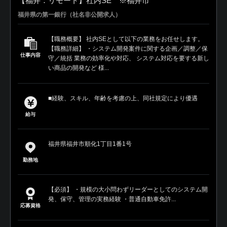
【福井：リモート】社内SE ※福井市
福井県の第一銀行（社名非公開求人）
【職務概要】 社内SEとして以下の業務をお任せします。
【職務詳細】 ・システム開発案件に関する企画／調整／保
仕事内容
守／統括 業務の効率化や対応、 システム対応を要する新し
い商品の開発など 様...
■経験、スキル、年齢を考慮の上、同社規定により優遇
給与
福井県福井市順化1丁目1番1号
勤務地
【必須】 ・規模の大小問わずリーダーとしてのシステム開
発、保守、管理の実務経験 ・普通自動車免許...
応募資格