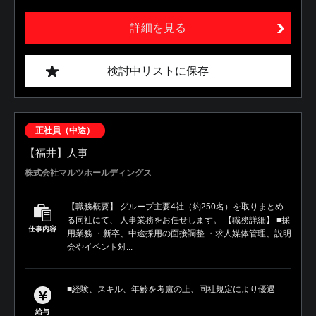
詳細を見る
検討中リストに保存
正社員（中途）
【福井】人事
株式会社マルツホールディングス
【職務概要】 グループ主要4社（約250名）を取りまとめ
る同社にて、 人事業務をお任せします。 【職務詳細】 ■採
仕事内容
用業務 ・新卒、中途採用の面接調整 ・求人媒体管理、説明
会やイベント対...
■経験、スキル、年齢を考慮の上、同社規定により優遇
給与