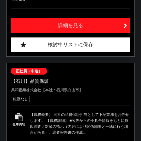
詳細を見る
検討中リストに保存
正社員（中途）
【石川】品質保証
共和産業株式会社【本社：石川県白山市】
転勤なし
【職務概要】 同社の品質保証担当として下記業務をお任せ
します。 【職務詳細】 ■客先からの不具合情報をもとに原
仕事内容
因調査／対策の指示（内容により関係部署と一緒に行う場
合がある）、調査報告書の作成...