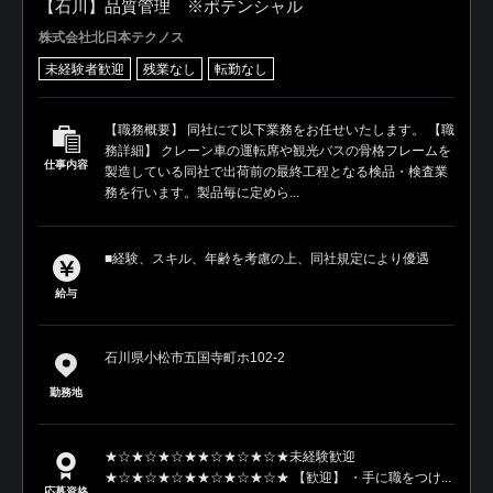
【石川】品質管理 ※ポテンシャル
株式会社北日本テクノス
未経験者歓迎
残業なし
転勤なし
【職務概要】 同社にて以下業務をお任せいたします。 【職
務詳細】 クレーン車の運転席や観光バスの骨格フレームを
仕事内容
製造している同社で出荷前の最終工程となる検品・検査業
務を行います。製品毎に定めら...
■経験、スキル、年齢を考慮の上、同社規定により優遇
給与
石川県小松市五国寺町ホ102-2
勤務地
★☆★☆★☆★★☆★☆★☆★未経験歓迎
★☆★☆★☆★★☆★☆★☆★ 【歓迎】 ・手に職をつけ...
応募資格