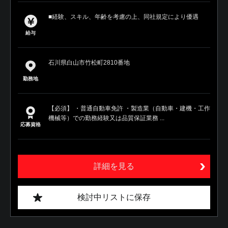
■経験、スキル、年齢を考慮の上、同社規定により優遇
給与
石川県白山市竹松町2810番地
勤務地
【必須】 ・普通自動車免許 ・製造業（自動車・建機・工作
機械等）での勤務経験又は品質保証業務 ...
応募資格
詳細を見る
検討中リストに保存