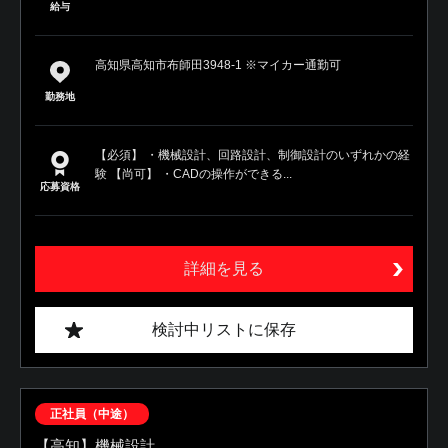
給与
高知県高知市布師田3948-1 ※マイカー通勤可
勤務地
【必須】 ・機械設計、回路設計、制御設計のいずれかの経
験 【尚可】 ・CADの操作ができる...
応募資格
詳細を見る
検討中リストに保存
正社員（中途）
【高知】機械設計