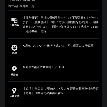
株式会社泉井鐵工所
【職務概要】 同社の機械設計士として下記業務をお任せし
ます。 【職務詳細】 同社にて水産用機械などの設計、開発
仕事内容
業務をお任せします。 同社で取り扱っている機械としては
・延縄機械 ・魚寄...
■経験、スキル、年齢を考慮の上、同社規定により優遇
給与
高知県香南市香我美町上分1153-6
勤務地
【必須】 当業界に興味がおありの方 普通自動車運転免許証
【尚可】 同業界での実務経験が...
応募資格