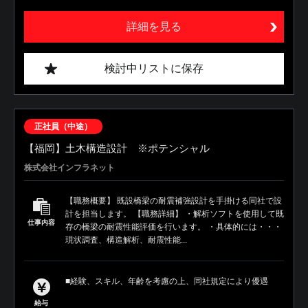
詳細を見る
検討中リストに保存
正社員（中途）
【福岡】土木構造設計 ※ポテンシャル
株式会社インフラネット
【職務概要】 既設橋梁の耐震補強設計を手掛ける同社で設
計を担当します。 【職務詳細】 ・解析ソフトを使用して既
仕事内容
存の橋梁の耐震性能評価を行います。 ・具体的には・・・
現状調査、構造解析、耐震性能...
■経験、スキル、年齢を考慮の上、同社規定により優遇
給与