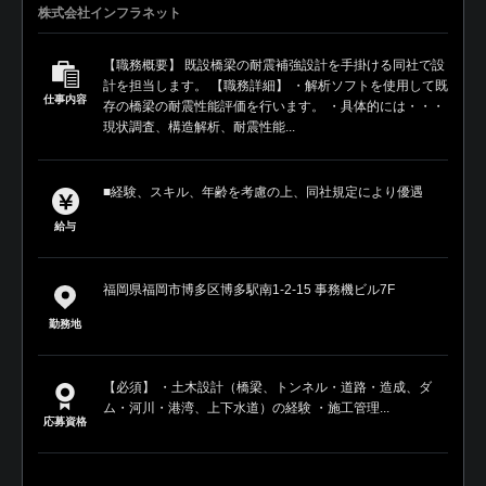
株式会社インフラネット
【職務概要】 既設橋梁の耐震補強設計を手掛ける同社で設
計を担当します。 【職務詳細】 ・解析ソフトを使用して既
仕事内容
存の橋梁の耐震性能評価を行います。 ・具体的には・・・
現状調査、構造解析、耐震性能...
■経験、スキル、年齢を考慮の上、同社規定により優遇
給与
福岡県福岡市博多区博多駅南1-2-15 事務機ビル7F
勤務地
【必須】 ・土木設計（橋梁、トンネル・道路・造成、ダ
ム・河川・港湾、上下水道）の経験 ・施工管理...
応募資格