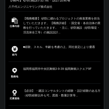
八千代エンジニヤリング株式会社
【職務概要】 砂防に纏わるプロジェクトの推進業務を担当
していただきます。 【職務詳細】 ・国交省・各自治体の業
仕事内容
務を行っていただきます。 ・主に、砂防施設（砂防堰堤・
渓流保全工等）の施設設計...
■経験、スキル、年齢を考慮の上、同社規定により優遇
給与
福岡県福岡市中央区舞鶴3-9-39 福岡舞鶴スクエア9F
勤務地
【必須】 ・建設コンサルタントの経験 ・設計経験のある方
（砂防経験以外も可。図面・数量計算等...
応募資格