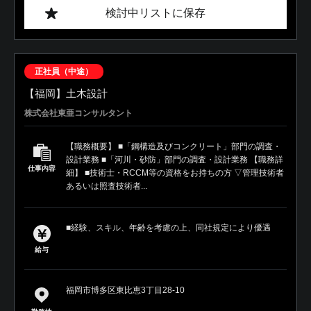
検討中リストに保存
正社員（中途）
【福岡】土木設計
株式会社東亜コンサルタント
【職務概要】 ■「鋼構造及びコンクリート」部門の調査・
設計業務 ■「河川・砂防」部門の調査・設計業務 【職務詳
仕事内容
細】 ■技術士・RCCM等の資格をお持ちの方 ▽管理技術者
あるいは照査技術者...
■経験、スキル、年齢を考慮の上、同社規定により優遇
給与
福岡市博多区東比恵3丁目28-10