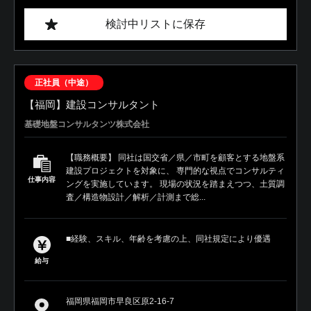
検討中リストに保存
正社員（中途）
【福岡】建設コンサルタント
基礎地盤コンサルタンツ株式会社
【職務概要】 同社は国交省／県／市町を顧客とする地盤系
建設プロジェクトを対象に、 専門的な視点でコンサルティ
仕事内容
ングを実施しています。 現場の状況を踏まえつつ、土質調
査／構造物設計／解析／計測まで総...
■経験、スキル、年齢を考慮の上、同社規定により優遇
給与
福岡県福岡市早良区原2-16-7