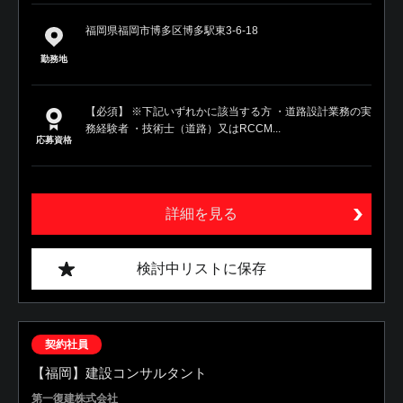
福岡県福岡市博多区博多駅東3-6-18
勤務地
【必須】 ※下記いずれかに該当する方 ・道路設計業務の実
務経験者 ・技術士（道路）又はRCCM...
応募資格
詳細を見る
検討中リストに保存
契約社員
【福岡】建設コンサルタント
第一復建株式会社