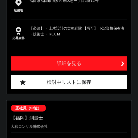
福岡県福岡市博多区東比恵一丁目2番12号
勤務地
【必須】 ・土木設計の実務経験 【尚可】 下記資格保有者
・技術士 ・RCCM
応募資格
詳細を見る
検討中リストに保存
正社員（中途）
【福岡】測量士
大和コンサル株式会社