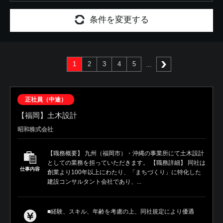
条件を変更する
1
2
3
4
5
次へ
正社員（中途）
【福岡】土木設計
昭和株式会社
【職務概要】 九州（福岡市）・沖縄の事業所にて土木設計
としての業務を担っていただきます。 【職務詳細】 同社は
仕事内容
創業より100年以上にわたり、「まちづくり」に特化した
建設コンサルタント会社であり、...
■経験、スキル、年齢を考慮の上、同社規定により優遇