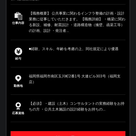
【職務概要】 公共事業に関わるインフラ整備の計画・設計
業務に従事していただきます。 【職務詳細】 ・橋梁に関わ
仕事内容
る新設、補修、耐震設計 ・道路構造物（擁壁、函渠工等）
の計画、設計 ・発注者...
■経験、スキル、年齢を考慮の上、同社規定により優遇
給与
福岡県福岡市南区玉川町2番1号 大連ビル303号（福岡支
店）
勤務地
【必須】 ・建設（土木）コンサルタントの実務経験をお持
ちの方 ・公共土木施設の設計経験をお持ちの...
応募資格