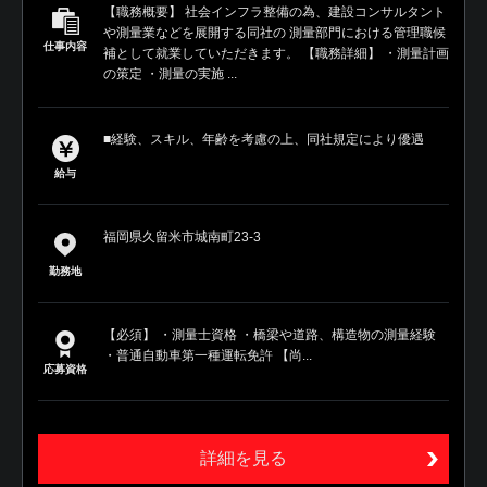
【職務概要】 社会インフラ整備の為、建設コンサルタント
や測量業などを展開する同社の 測量部門における管理職候
仕事内容
補として就業していただきます。 【職務詳細】 ・測量計画
の策定 ・測量の実施 ...
■経験、スキル、年齢を考慮の上、同社規定により優遇
給与
福岡県久留米市城南町23-3
勤務地
【必須】 ・測量士資格 ・橋梁や道路、構造物の測量経験
・普通自動車第一種運転免許 【尚...
応募資格
詳細を見る