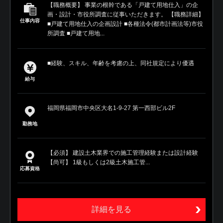
【職務概要】 事業の根幹である「戸建て用地仕入」の企
画・設計・市役所調査に従事いただきます。 【職務詳細】
仕事内容
■戸建て用地仕入の企画設計 ■各種法令(都市計画法等)市役
所調査 ■戸建て用地...
■経験、スキル、年齢を考慮の上、同社規定により優遇
給与
福岡県福岡市中央区大名1-9-27 第一西部ビル2F
勤務地
【必須】 建設土木業界での施工管理経験または設計経験
【尚可】 1級もしくは2級土木施工管...
応募資格
詳細を見る