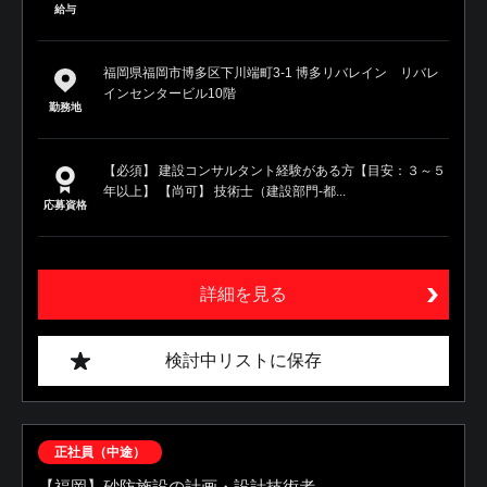
給与
福岡県福岡市博多区下川端町3-1 博多リバレイン リバレ
インセンタービル10階
勤務地
【必須】 建設コンサルタント経験がある方【目安：３～５
年以上】 【尚可】 技術士（建設部門-都...
応募資格
詳細を見る
検討中リストに保存
正社員（中途）
【福岡】砂防施設の計画・設計技術者