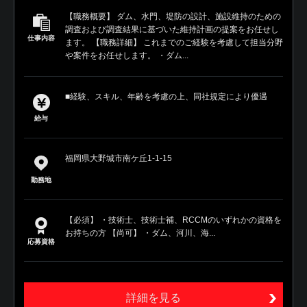
【職務概要】 ダム、水門、堤防の設計、施設維持のための
調査および調査結果に基づいた維持計画の提案をお任せし
仕事内容
ます。 【職務詳細】 これまでのご経験を考慮して担当分野
や案件をお任せします。 ・ダム...
■経験、スキル、年齢を考慮の上、同社規定により優遇
給与
福岡県大野城市南ケ丘1-1-15
勤務地
【必須】 ・技術士、技術士補、RCCMのいずれかの資格を
お持ちの方 【尚可】 ・ダム、河川、海...
応募資格
詳細を見る