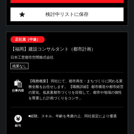
検討中リストに保存
正社員（中途）
【福岡】建設コンサルタント（都市計画）
日本工営都市空間株式会社
残業なし
【職務概要】 同社にて、都市再生・まちづくりに関わる業
務全般をお任せします。 【職務詳細】 都市構造や都市経営
仕事内容
の変化、低炭素都市づくりを目指して、都市や地域の個性
を尊重した計画づくりをコンサ...
■経験、スキル、年齢を考慮の上、同社規定により優遇
給与