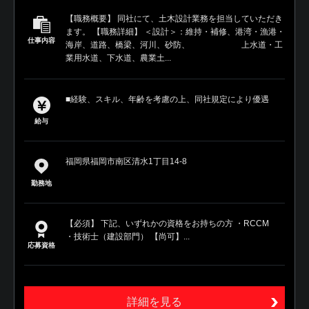
【職務概要】 同社にて、土木設計業務を担当していただき
ます。 【職務詳細】 ＜設計＞：維持・補修、港湾・漁港・
仕事内容
海岸、道路、橋梁、河川、砂防、 上水道・工
業用水道、下水道、農業土...
■経験、スキル、年齢を考慮の上、同社規定により優遇
給与
福岡県福岡市南区清水1丁目14-8
勤務地
【必須】 下記、いずれかの資格をお持ちの方 ・RCCM
・技術士（建設部門） 【尚可】...
応募資格
詳細を見る