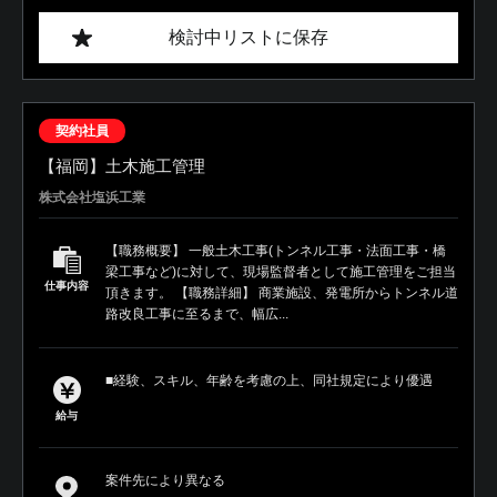
検討中リストに保存
契約社員
【福岡】土木施工管理
株式会社塩浜工業
【職務概要】 一般土木工事(トンネル工事・法面工事・橋
梁工事など)に対して、現場監督者として施工管理をご担当
仕事内容
頂きます。 【職務詳細】 商業施設、発電所からトンネル道
路改良工事に至るまで、幅広...
■経験、スキル、年齢を考慮の上、同社規定により優遇
給与
案件先により異なる