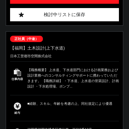
検討中リストに保存
正社員（中途）
【福岡】土木設計(上下水道)
日本工営都市空間株式会社
【職務概要】 上水道、下水道部門における計画業務および
設計業務へのコンサルティングサポートに携わっていただ
仕事内容
きます。 【職務詳細】 ・下水道、上水道の管渠設計、計画
設計 ・下水処理場、ポンプ...
■経験、スキル、年齢を考慮の上、同社規定により優遇
給与