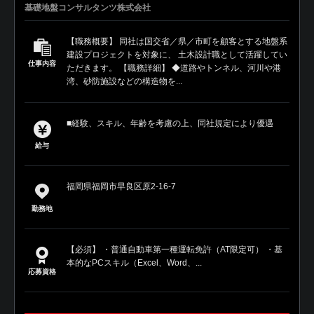
基礎地盤コンサルタンツ株式会社
【職務概要】 同社は国交省／県／市町を顧客とする地盤系
建設プロジェクトを対象に、 土木設計職として活躍してい
仕事内容
ただきます。 【職務詳細】 ◆道路やトンネル、河川や港
湾、砂防施設などの構造物を...
■経験、スキル、年齢を考慮の上、同社規定により優遇
給与
福岡県福岡市早良区原2-16-7
勤務地
【必須】 ・普通自動車第一種運転免許（AT限定可） ・基
本的なPCスキル（Excel、Word、...
応募資格