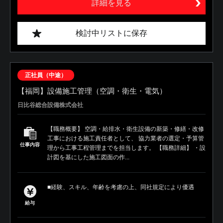
詳細を見る
検討中リストに保存
正社員（中途）
【福岡】設備施工管理（空調・衛生・電気）
日比谷総合設備株式会社
【職務概要】 空調・給排水・衛生設備の新築・修繕・改修
工事における施工責任者として、 協力業者の選定・予算管
仕事内容
理から工事工程管理までを担当します。 【職務詳細】 ・設
計図を基にした施工図面の作...
■経験、スキル、年齢を考慮の上、同社規定により優遇
給与