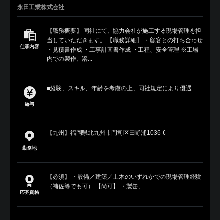
永田工業株式会社
【職務概要】 同社にて、協力会社が施工する現場管理を担
当していただきます。 【職務詳細】 ・顧客との打ち合わせ
仕事内容
・見積書作成 ・工事計画書作成 ・工程、安全管理 ※工場
内での製作、溶...
■経験、スキル、年齢を考慮の上、同社規定により優遇
給与
【九州】福岡県北九州市門司区田野浦1036-6
勤務地
【必須】 ・設備／建築／土木のいずれかでの現場管理経験
（補佐等でも可） 【尚可】 ・製缶、...
応募資格