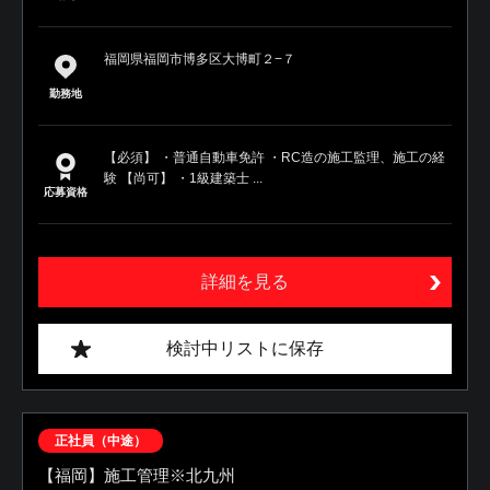
福岡県福岡市博多区大博町２−７
勤務地
【必須】 ・普通自動車免許 ・RC造の施工監理、施工の経
験 【尚可】 ・1級建築士 ...
応募資格
詳細を見る
検討中リストに保存
正社員（中途）
【福岡】施工管理※北九州