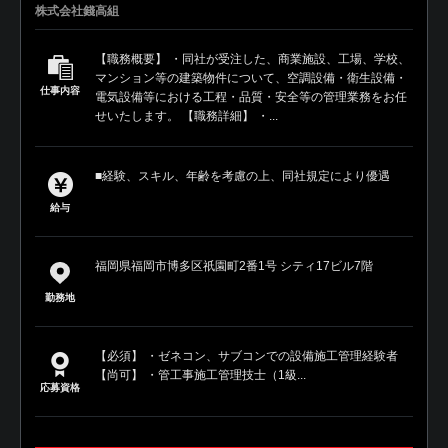
株式会社錢高組
【職務概要】 ・同社が受注した、商業施設、工場、学校、
マンション等の建築物件について、空調設備・衛生設備・
仕事内容
電気設備等における工程・品質・安全等の管理業務をお任
せいたします。 【職務詳細】 ・...
■経験、スキル、年齢を考慮の上、同社規定により優遇
給与
福岡県福岡市博多区祇園町2番1号 シティ17ビル7階
勤務地
【必須】 ・ゼネコン、サブコンでの設備施工管理経験者
【尚可】 ・管工事施工管理技士（1級...
応募資格