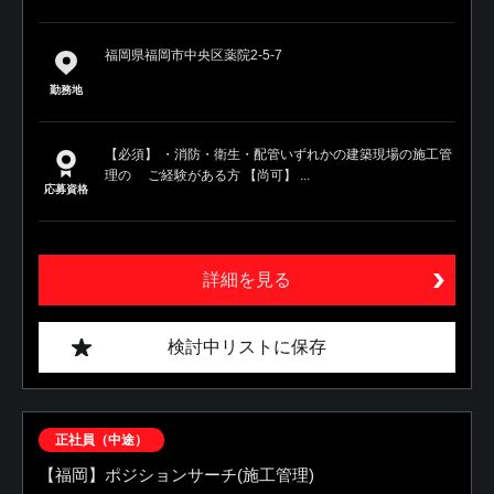
福岡県福岡市中央区薬院2-5-7
勤務地
【必須】 ・消防・衛生・配管いずれかの建築現場の施工管
理の ご経験がある方 【尚可】 ...
応募資格
詳細を見る
検討中リストに保存
正社員（中途）
【福岡】ポジションサーチ(施工管理)