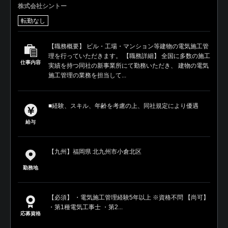
株式会社シントー
転勤なし
【職務概要】 ビル・工場・マンション等建物の電気施工管
理を行っていただきます。 【職務詳細】 全国に多数の施工
仕事内容
実績を持つ同社の新事業所にて勤務いただき、 建物の電気
施工管理の業務を担当して...
■経験、スキル、年齢を考慮の上、同社規定により優遇
給与
【九州】福岡県 北九州市小倉北区
勤務地
【必須】 ・電気施工管理経験5年以上 ※資格不問 【尚可】
・第1種電気工事士 ・第2...
応募資格