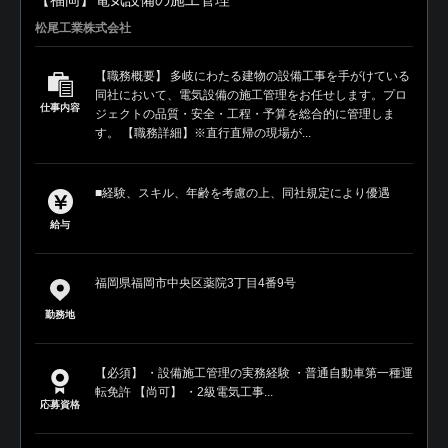
松尾工業株式会社
【職務概要】 多岐にわたる建物の設備工事を手がけている
同社において、電気設備の施工管理をお任せします。プロ
仕事内容
ジェクトの品質・安全・工程・予算を総合的に管理しま
す。 【職務詳細】※直行直帰の現場が...
■経験、スキル、年齢を考慮の上、同社規定により優遇
給与
福岡県福岡市中央区薬院3丁目4番9号
勤務地
【必須】 ・設備施工管理の実務経験 ・普通自動車第一種運
転免許 【尚可】 ・2級電気工事...
応募資格