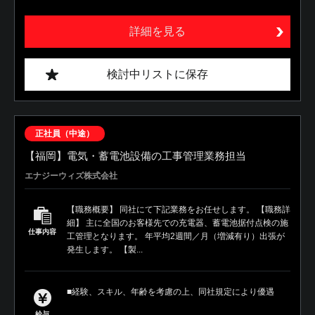
詳細を見る
検討中リストに保存
正社員（中途）
【福岡】電気・蓄電池設備の工事管理業務担当
エナジーウィズ株式会社
【職務概要】 同社にて下記業務をお任せします。 【職務詳
細】 主に全国のお客様先での充電器、蓄電池据付点検の施
仕事内容
工管理となります。 年平均2週間／月（増減有り）出張が
発生します。 【製...
■経験、スキル、年齢を考慮の上、同社規定により優遇
給与