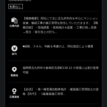
転勤なし
【職務概要】 同社にて主に北九州市内を中心にマンション
改修、修繕工事の施工管理を担当していただきます。 【職
仕事内容
務詳細】 ・現地調査 ・技術検討＆提案 ・工事計画→見積
→受注 ・取引先との打ち...
■経験、スキル、年齢を考慮の上、同社規定により優遇
給与
福岡県北九州市小倉南区石原町130-12 ※現場には直行直帰
可能
勤務地
【必須】 ・第一種普通自動車免許 ・建築施工管理技士の資
格 【尚可】 ・1級建築施工管理...
応募資格