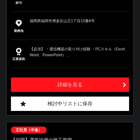
給与
福岡県福岡市博多区山王1丁目15番8号
勤務地
【必須】 ・通信機器の取り付け経験 ・PCスキル（Excel、
Word、PowerPoint） ...
応募資格
詳細を見る
検討中リストに保存
正社員（中途）
【福岡】電気設備の施工管理