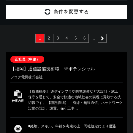
条件を変更する
1
2
3
4
5
6
次へ
正社員（中途）
【福岡】通信設備技術職 ※ポテンシャル
フコク電興株式会社
【職務概要】 通信インフラや防災設備などの設計・施工・
保守を通じて、安全で快適な地域社会の実現に貢献する技
仕事内容
術職です。 【職務詳細】 ・有線・無線通信、ネットワーク
設備の設計、設置、保守工事 ...
■経験、スキル、年齢を考慮の上、同社規定により優遇