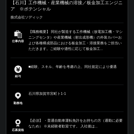
【石川】工作機械・産業機械の溶接／板金加工エンジニ
ア ※ポテンシャル
株式会社ソディック
【職務概要】 同社が製造する工作機械（放電加工機・マシ
ニングセンタ）や産業機械（射出成形機）の外装カバーお
仕事内容
よび各種構成部品における板金加工・溶接業務をご担当い
ただきます。ご経験や適性に応じて板金加工...
■経験、スキル、年齢を考慮の上、同社規定により優遇
給与
石川県加賀市宮町ト1-1
勤務地
【必須】 ・普通自動車運転免許をお持ちの方（通勤に必要
なため） ※未経験者歓迎です。 入社後は...
応募資格