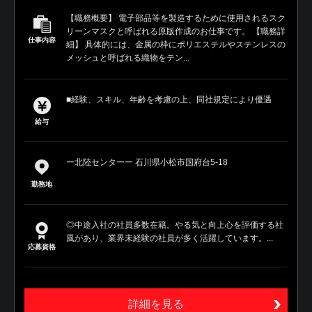
【職務概要】 電子部品等を製造するために使用されるスク
リーンマスクと呼ばれる原版作成のお仕事です。 【職務詳
仕事内容
細】 具体的には、金属の枠にポリエステルやステンレスの
メッシュと呼ばれる織物をテン...
■経験、スキル、年齢を考慮の上、同社規定により優遇
給与
ー北陸センターー 石川県小松市国府台5-18
勤務地
◎中途入社の社員多数在籍。やる気と向上心を評価する社
風があり、業界未経験の社員が多く活躍しています。...
応募資格
詳細を見る