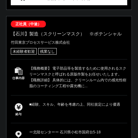
正社員（中途）
【石川】製造（スクリーンマスク） ※ポテンシャル
竹田東京プロセスサービス株式会社
未経験者歓迎
残業なし
【職務概要】 電子部品等を製造するために使用されるスク
リーンマスクと呼ばれる原版作製をお任せいたします。
仕事内容
【職務詳細】 具体的には、クリーンルーム内での感光性樹
脂のコーティング工程や露光機に...
■経験、スキル、年齢を考慮の上、同社規定により優遇
給与
ー北陸センターー 石川県小松市国府台5-18