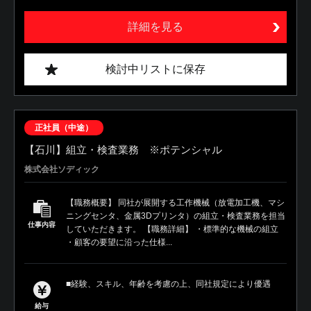
詳細を見る
検討中リストに保存
正社員（中途）
【石川】組立・検査業務 ※ポテンシャル
株式会社ソディック
【職務概要】 同社が展開する工作機械（放電加工機、マシ
ニングセンタ、金属3Dプリンタ）の組立・検査業務を担当
仕事内容
していただきます。 【職務詳細】 ・標準的な機械の組立
・顧客の要望に沿った仕様...
■経験、スキル、年齢を考慮の上、同社規定により優遇
給与