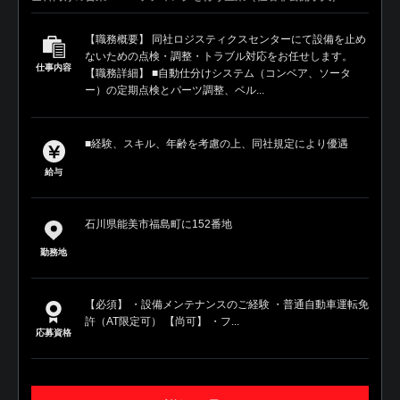
【職務概要】 同社ロジスティクスセンターにて設備を止め
ないための点検・調整・トラブル対応をお任せします。
仕事内容
【職務詳細】 ■自動仕分けシステム（コンベア、ソータ
ー）の定期点検とパーツ調整、ベル...
■経験、スキル、年齢を考慮の上、同社規定により優遇
給与
石川県能美市福島町に152番地
勤務地
【必須】 ・設備メンテナンスのご経験 ・普通自動車運転免
許（AT限定可） 【尚可】 ・フ...
応募資格