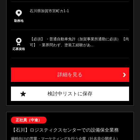
石川県加賀市宮町カ1-1
勤務地
【必須】 ・普通自動車免許（加賀事業所通勤に必須） 【尚
可】 ・業界問わず、塗装工経験があ...
応募資格
詳細を見る
検討中リストに保存
正社員（中途）
【石川】ロジスティクスセンターでの設備保全業務
歯科向けの営業・マーケティングを行う企業（社名非公開求人）