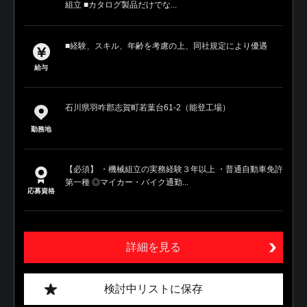
組立 ■カタログ製品だけでな...
■経験、スキル、年齢を考慮の上、同社規定により優遇
給与
石川県羽咋郡志賀町若葉台61-2（能登工場）
勤務地
【必須】 ・機械組立の実務経験３年以上 ・普通自動車免許
第一種 ◎マイカー・バイク通勤...
応募資格
詳細を見る
検討中リストに保存