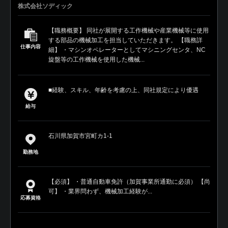
株式会社ソディック
【職務概要】 同社が展開する工作機械や産業機械等に使用
する部品の機械加工を担当していただきます。 【職務詳
仕事内容
細】 ・マシンオペレーターとしてマシニングセンタ、NC
旋盤等の工作機械を使用した機械...
■経験、スキル、年齢を考慮の上、同社規定により優遇
給与
石川県加賀市宮町カ1-1
勤務地
【必須】 ・普通自動車免許（加賀事業所通勤に必須） 【尚
可】 ・業界問わず、機械加工経験が...
応募資格