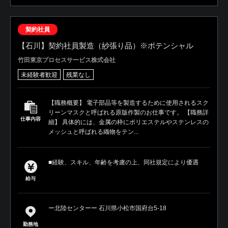
契約社員
【石川】契約社員製造（紗張り品）※ポテンシャル
竹田東京プロセスサービス株式会社
未経験者歓迎
残業なし
【職務概要】 電子部品等を製造するために使用されるスク
リーンマスクと呼ばれる原版作製のお仕事です。 【職務詳
仕事内容
細】 具体的には、金属の枠にポリエステルやステンレスの
メッシュと呼ばれる織物をテン...
■経験、スキル、年齢を考慮の上、同社規定により優遇
給与
ー北陸センターー 石川県小松市国府台5-18
勤務地