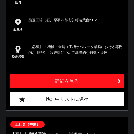
給与
能登工場（石川県羽咋郡志賀町若葉台61-2）
勤務地
【必須】 ・機械・金属加工機オペレータ業務における専門
的な用語や工程設計について基礎的な知識・経験...
応募資格
詳細を見る
検討中リストに保存
正社員（中途）
【石川】機械製造スタッフ ※ポテンシャル