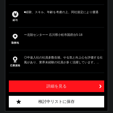
■経験、スキル、年齢を考慮の上、同社規定により優遇
給与
ー北陸センターー 石川県小松市国府台5-18
勤務地
◎中途入社の社員多数在籍。やる気と向上心を評価する社
風があり、業界未経験の社員が多く活躍しています。...
応募資格
詳細を見る
検討中リストに保存