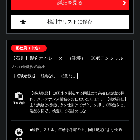
詳細を見る
検討中リストに保存
正社員（中途）
【石川】製造オペレーター（能美） ※ポテンシャル
ノシロ合繊株式会社
未経験者歓迎
残業なし
転勤なし
【職務概要】 加工糸を製造する同社にて高速仮撚機の操
作、メンテナンス業務をお任せいたします。 【職務詳細】
仕事内容
主な業務は機械に糸を仕掛けてボタンを押して稼働させ、
製品を回収、検査して箱詰めにな...
■経験、スキル、年齢を考慮の上、同社規定により優遇
給与