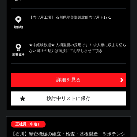
【壱ツ屋工場】 石川県能美郡川北町壱ツ屋ト17-1
勤務地
★未経験歓迎★ 人柄重視の採用です！ 求人票に収まり切ら
ない同社の魅力は面接にてお話しさせて頂き...
応募資格
詳細を見る
検討中リストに保存
正社員（中途）
【石川】精密機械の組立・検査・基板製造 ※ポテンシ