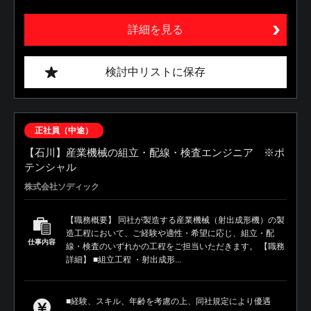
詳細を見る
検討中リストに保存
正社員（中途）
【石川】産業機械の組立・配線・検査エンジニア ※ポ
テンシャル
株式会社ソディック
【職務概要】 同社が製造する産業機械（射出成形機）の製
造工程において、ご経験や適性・希望に応じ、組立・配
仕事内容
線・検査のいずれかの工程をご担当いただきます。 【職務
詳細】 ■組立工程 ・射出成形...
■経験、スキル、年齢を考慮の上、同社規定により優遇