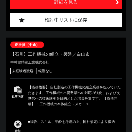
詳細を見る
検討中リストに保存
正社員（中途）
【石川】工作機械の組立・製造／白山市
中村留精密工業株式会社
未経験者歓迎
転勤なし
【職務概要】 自社製造の工作機械の組立業務を担っていた
だきます。工作機械の出荷数増への対応力強化、および次
仕事内容
世代への技術継承を目的とした増員募集です。 【職務詳
細】 ・工作機械の本体組立（メカ・ユ...
■経験、スキル、年齢を考慮の上、同社規定により優遇
給与