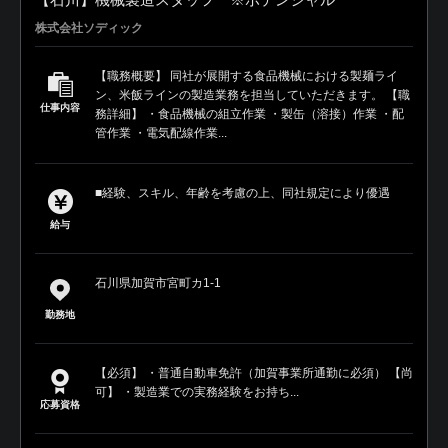
株式会社ソディック
【職務概要】 同社が展開する食品機械における製麺ライ
ン、米飯ラインの製造業務を担当していただきます。 【職
仕事内容
務詳細】 ・食品機械の組立作業 ・製缶（溶接）作業 ・配
管作業 ・電気配線作業...
■経験、スキル、年齢を考慮の上、同社規定により優遇
給与
石川県加賀市宮町カ1-1
勤務地
【必須】 ・普通自動車免許（加賀事業所通勤に必須） 【尚
可】 ・製造業での実務経験をお持ち...
応募資格