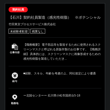
契約社員
【石川】契約社員製造（感光性樹脂） ※ポテンシャル
竹田東京プロセスサービス株式会社
未経験者歓迎
残業なし
【職務概要】 電子部品等を製造するために使用されるスク
リーンマスクと呼ばれる原版作製のお仕事です。 【職務詳
仕事内容
細】 具体的には、スクリーンマスクに画像形成するための
感光性樹脂を製造していただき...
■経験、スキル、年齢を考慮の上、同社規定により優遇
給与
ー北陸センターー 石川県小松市国府台5-18
勤務地