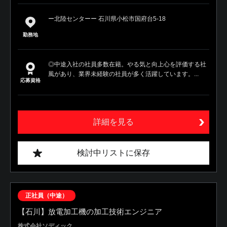
ー北陸センターー 石川県小松市国府台5-18
勤務地
◎中途入社の社員多数在籍。やる気と向上心を評価する社
風があり、業界未経験の社員が多く活躍しています。...
応募資格
詳細を見る
検討中リストに保存
正社員（中途）
【石川】放電加工機の加工技術エンジニア
株式会社ソディック