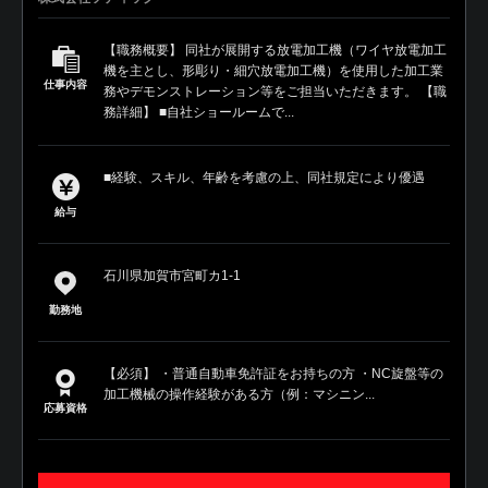
【職務概要】 同社が展開する放電加工機（ワイヤ放電加工
機を主とし、形彫り・細穴放電加工機）を使用した加工業
仕事内容
務やデモンストレーション等をご担当いただきます。 【職
務詳細】 ■自社ショールームで...
■経験、スキル、年齢を考慮の上、同社規定により優遇
給与
石川県加賀市宮町カ1-1
勤務地
【必須】 ・普通自動車免許証をお持ちの方 ・NC旋盤等の
加工機械の操作経験がある方（例：マシニン...
応募資格