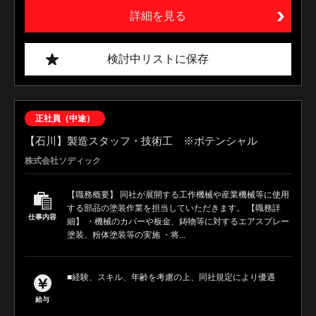
詳細を見る
検討中リストに保存
正社員（中途）
【石川】製造スタッフ・技術工 ※ポテンシャル
株式会社ソディック
【職務概要】 同社が展開する工作機械や産業機械等に使用
する部品の塗装作業を担当していただきます。 【職務詳
仕事内容
細】 ・機械のカバーや板金、鋳物等に対するエアスプレー
塗装、粉体塗装等の実施 ・将...
■経験、スキル、年齢を考慮の上、同社規定により優遇
給与