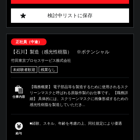
検討中リストに保存
正社員（中途）
【石川】製造（感光性樹脂） ※ポテンシャル
竹田東京プロセスサービス株式会社
未経験者歓迎
残業なし
【職務概要】 電子部品等を製造するために使用されるスク
リーンマスクと呼ばれる原版作製のお仕事です。 【職務詳
仕事内容
細】 具体的には、スクリーンマスクに画像形成するための
感光性樹脂を製造していただき...
■経験、スキル、年齢を考慮の上、同社規定により優遇
給与