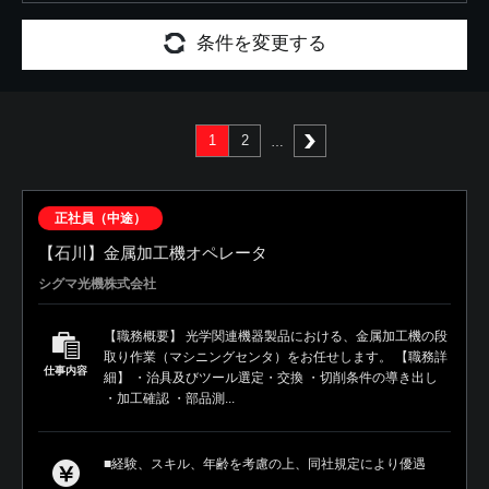
条件を変更する
1
2
次へ
正社員（中途）
【石川】金属加工機オペレータ
シグマ光機株式会社
【職務概要】 光学関連機器製品における、金属加工機の段
取り作業（マシニングセンタ）をお任せします。 【職務詳
仕事内容
細】 ・治具及びツール選定・交換 ・切削条件の導き出し
・加工確認 ・部品測...
■経験、スキル、年齢を考慮の上、同社規定により優遇