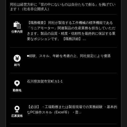
同社は経営方針に「世の中にないものは自分たちで創る」を掲げてい
ます！（社名非公開求人）
【職務概要】 同社が製造する工作機械の標準機能である
「リニアモーター」関連製品の生産業務を担当していただ
仕事内容
きます。製品の品質・精度・信頼性を最終的に保証する重
要なポジションです。 【職務詳細】 ...
■経験、スキル、年齢を考慮の上、同社規定により優遇
給与
石川県加賀市宮町カ1-1
勤務地
【必須】 ・工場勤務または製造現場での実務経験 ・基本的
なPC操作スキル（Excel等） ・普...
応募資格