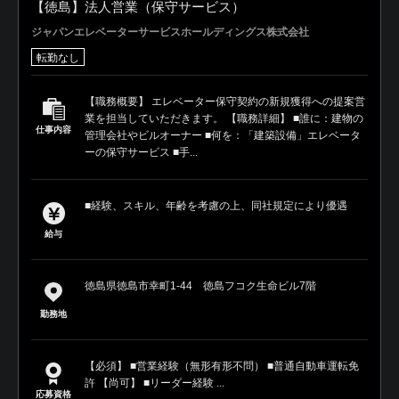
【徳島】法人営業（保守サービス）
ジャパンエレベーターサービスホールディングス株式会社
転勤なし
【職務概要】 エレベーター保守契約の新規獲得への提案営
業を担当していただきます。 【職務詳細】 ■誰に：建物の
仕事内容
管理会社やビルオーナー ■何を：「建築設備」エレベータ
ーの保守サービス ■手...
■経験、スキル、年齢を考慮の上、同社規定により優遇
給与
徳島県徳島市幸町1-44 徳島フコク生命ビル7階
勤務地
【必須】 ■営業経験（無形有形不問） ■普通自動車運転免
許 【尚可】 ■リーダー経験 ...
応募資格