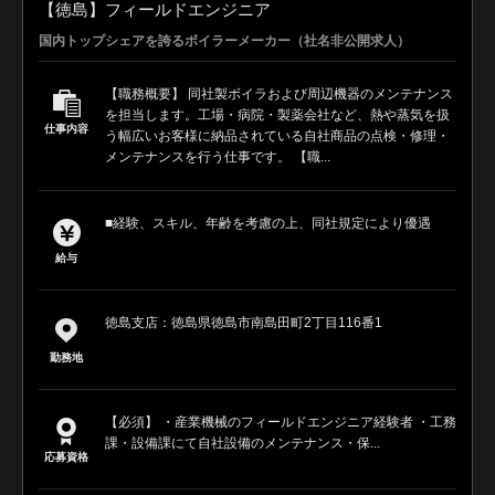
【徳島】フィールドエンジニア
国内トップシェアを誇るボイラーメーカー（社名非公開求人）
【職務概要】 同社製ボイラおよび周辺機器のメンテナンス
を担当します。工場・病院・製薬会社など、熱や蒸気を扱
仕事内容
う幅広いお客様に納品されている自社商品の点検・修理・
メンテナンスを行う仕事です。 【職...
■経験、スキル、年齢を考慮の上、同社規定により優遇
給与
徳島支店：徳島県徳島市南島田町2丁目116番1
勤務地
【必須】 ・産業機械のフィールドエンジニア経験者 ・工務
課・設備課にて自社設備のメンテナンス・保...
応募資格