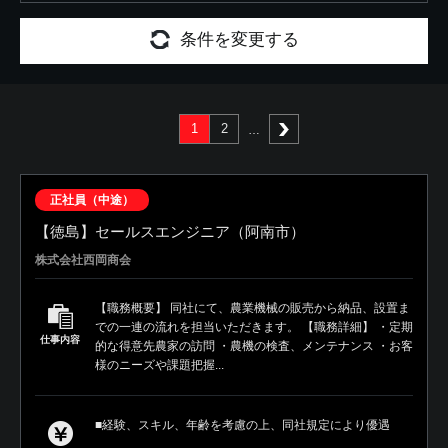
条件を変更する
1
2
次へ
正社員（中途）
【徳島】セールスエンジニア（阿南市）
株式会社西岡商会
【職務概要】 同社にて、農業機械の販売から納品、設置ま
での一連の流れを担当いただきます。 【職務詳細】 ・定期
仕事内容
的な得意先農家の訪問 ・農機の検査、メンテナンス ・お客
様のニーズや課題把握...
■経験、スキル、年齢を考慮の上、同社規定により優遇