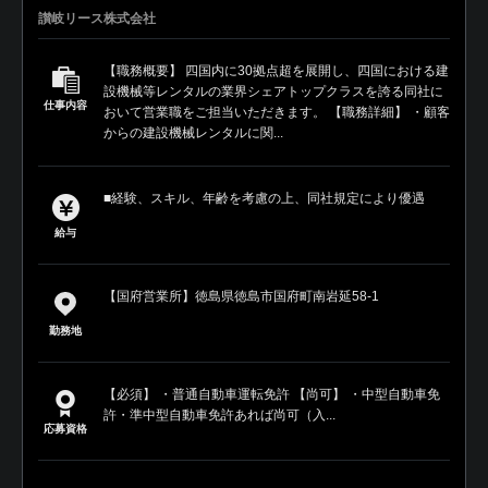
讃岐リース株式会社
【職務概要】 四国内に30拠点超を展開し、四国における建
設機械等レンタルの業界シェアトップクラスを誇る同社に
仕事内容
おいて営業職をご担当いただきます。 【職務詳細】 ・顧客
からの建設機械レンタルに関...
■経験、スキル、年齢を考慮の上、同社規定により優遇
給与
【国府営業所】徳島県徳島市国府町南岩延58-1
勤務地
【必須】 ・普通自動車運転免許 【尚可】 ・中型自動車免
許・準中型自動車免許あれば尚可（入...
応募資格