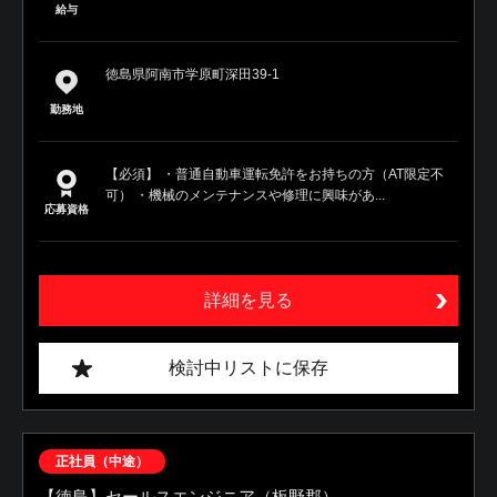
給与
徳島県阿南市学原町深田39-1
勤務地
【必須】 ・普通自動車運転免許をお持ちの方（AT限定不
可） ・機械のメンテナンスや修理に興味があ...
応募資格
詳細を見る
検討中リストに保存
正社員（中途）
【徳島】セールスエンジニア（板野郡）