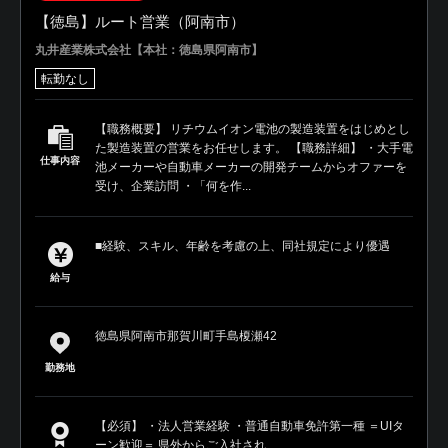
【徳島】ルート営業（阿南市）
丸井産業株式会社【本社：徳島県阿南市】
転勤なし
【職務概要】 リチウムイオン電池の製造装置をはじめとし
た製造装置の営業をお任せします。 【職務詳細】 ・大手電
仕事内容
池メーカーや自動車メーカーの開発チームからオファーを
受け、企業訪問 ・「何を作...
■経験、スキル、年齢を考慮の上、同社規定により優遇
給与
徳島県阿南市那賀川町手島榎瀬42
勤務地
【必須】 ・法人営業経験 ・普通自動車免許第一種 ＝UIタ
ーン歓迎＝ 県外からご入社され...