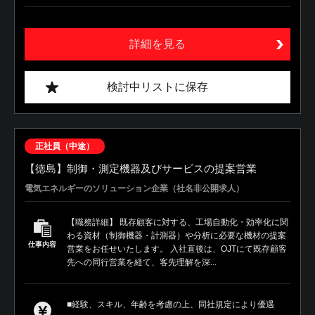
詳細を見る
検討中リストに保存
正社員（中途）
【徳島】制御・測定機器及びサービスの提案営業
電気エネルギーのソリューション企業（社名非公開求人）
【職務詳細】 既存顧客に対する、工場自動化・効率化に関
わる資材（制御機器・計測器）や分析に必要な機材の提案
仕事内容
営業をお任せいたします。 入社直後は、OJTにて既存顧客
先への同行営業を経て、客先理解を深...
■経験、スキル、年齢を考慮の上、同社規定により優遇