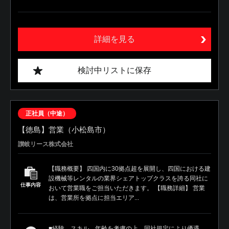
詳細を見る
検討中リストに保存
正社員（中途）
【徳島】営業（小松島市）
讃岐リース株式会社
【職務概要】 四国内に30拠点超を展開し、四国における建
設機械等レンタルの業界シェアトップクラスを誇る同社に
仕事内容
おいて営業職をご担当いただきます。 【職務詳細】 営業
は、営業所を拠点に担当エリア...
■経験、スキル、年齢を考慮の上、同社規定により優遇