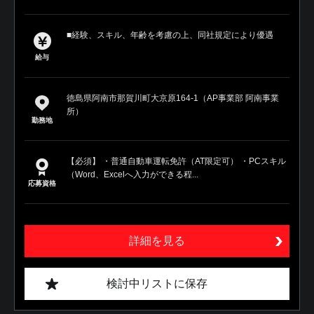
■経験、スキル、年齢を考慮の上、同社規定により優遇
給与
徳島県阿南市那賀川町大京原164-1（AP事業部 阿南事業
所）
勤務地
【必須】 ・普通自動車運転免許（AT限定可） ・PCスキル
（Word、Excelへ入力ができる程...
応募資格
詳細を見る
検討中リストに保存