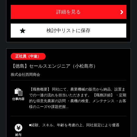
詳細を見る
検討中リストに保存
正社員（中途）
【徳島】セールスエンジニア（小松島市）
株式会社西岡商会
【職務概要】 同社にて、農業機械の販売から納品、設置ま
での一連の流れを担当いただきます。 【職務詳細】 ・定期
仕事内容
的な得意先農家の訪問 ・農機の検査、メンテナンス ・お客
様のニーズや課題把握...
■経験、スキル、年齢を考慮の上、同社規定により優遇
給与