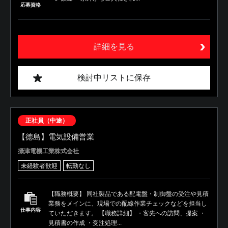
応募資格
詳細を見る
検討中リストに保存
正社員（中途）
【徳島】電気設備営業
攝津電機工業株式会社
未経験者歓迎
転勤なし
【職務概要】 同社製品である配電盤・制御盤の受注や見積
業務をメインに、現場での配線作業チェックなどを担当し
仕事内容
ていただきます。 【職務詳細】 ・客先への訪問、提案 ・
見積書の作成 ・受注処理...