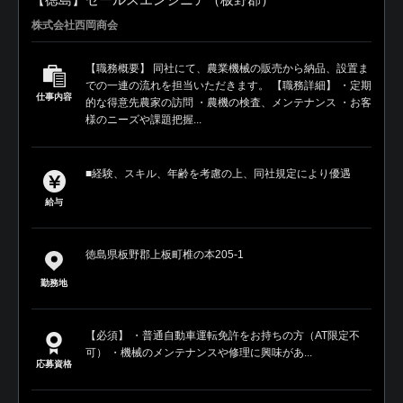
株式会社西岡商会
【職務概要】 同社にて、農業機械の販売から納品、設置ま
での一連の流れを担当いただきます。 【職務詳細】 ・定期
仕事内容
的な得意先農家の訪問 ・農機の検査、メンテナンス ・お客
様のニーズや課題把握...
■経験、スキル、年齢を考慮の上、同社規定により優遇
給与
徳島県板野郡上板町椎の本205-1
勤務地
【必須】 ・普通自動車運転免許をお持ちの方（AT限定不
可） ・機械のメンテナンスや修理に興味があ...
応募資格