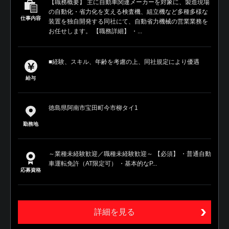
【職務概要】 主に自動車関連メーカーを対象に、製造現場
の自動化・省力化を支える検査機、組立機など多種多様な
仕事内容
装置を独自開発する同社にて、自動省力機械の営業業務を
お任せします。 【職務詳細】 ・...
■経験、スキル、年齢を考慮の上、同社規定により優遇
給与
徳島県阿南市宝田町今市柳タイ1
勤務地
～業種未経験歓迎／職種未経験歓迎～ 【必須】 ・普通自動
車運転免許（AT限定可） ・基本的なP...
応募資格
詳細を見る