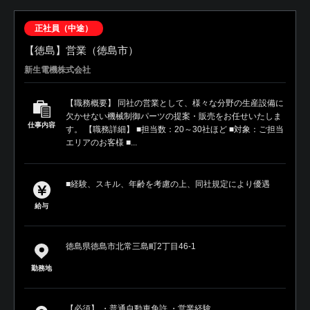
正社員（中途）
【徳島】営業（徳島市）
新生電機株式会社
【職務概要】 同社の営業として、様々な分野の生産設備に
欠かせない機械制御パーツの提案・販売をお任せいたしま
仕事内容
す。 【職務詳細】 ■担当数：20～30社ほど ■対象：ご担当
エリアのお客様 ■...
■経験、スキル、年齢を考慮の上、同社規定により優遇
給与
徳島県徳島市北常三島町2丁目46-1
勤務地
【必須】 ・普通自動車免許 ・営業経験