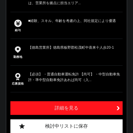
は、営業所を拠点に担当エリア...
■経験、スキル、年齢を考慮の上、同社規定により優遇
給与
【徳島営業所】徳島県板野郡松茂町中喜来十人歩20-1
勤務地
【必須】 ・普通自動車運転免許 【尚可】 ・中型自動車免
許・準中型自動車免許あれば尚可（入...
応募資格
詳細を見る
検討中リストに保存