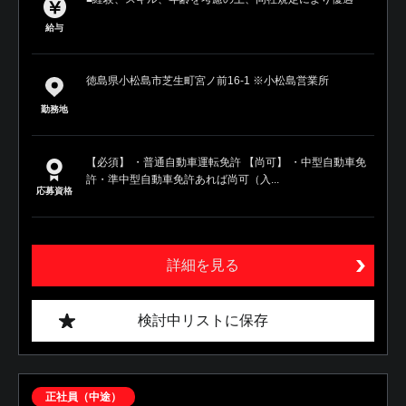
給与
徳島県小松島市芝生町宮ノ前16-1 ※小松島営業所
勤務地
【必須】 ・普通自動車運転免許 【尚可】 ・中型自動車免
許・準中型自動車免許あれば尚可（入...
応募資格
詳細を見る
検討中リストに保存
正社員（中途）