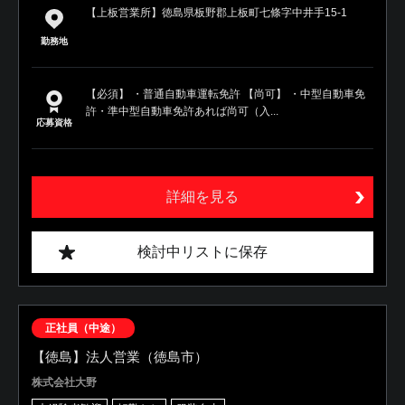
【上板営業所】徳島県板野郡上板町七條字中井手15-1
勤務地
【必須】 ・普通自動車運転免許 【尚可】 ・中型自動車免
許・準中型自動車免許あれば尚可（入...
応募資格
詳細を見る
検討中リストに保存
正社員（中途）
【徳島】法人営業（徳島市）
株式会社大野