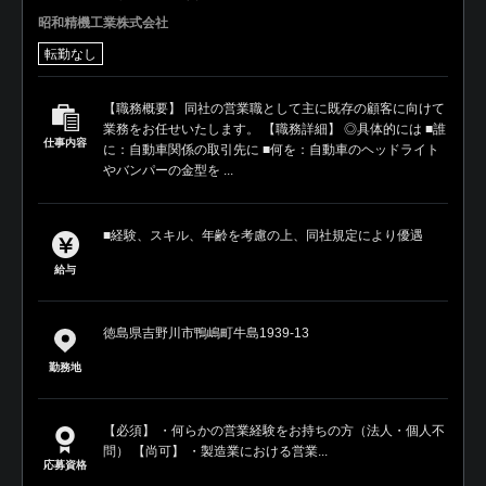
昭和精機工業株式会社
転勤なし
【職務概要】 同社の営業職として主に既存の顧客に向けて
業務をお任せいたします。 【職務詳細】 ◎具体的には ■誰
仕事内容
に：自動車関係の取引先に ■何を：自動車のヘッドライト
やバンパーの金型を ...
■経験、スキル、年齢を考慮の上、同社規定により優遇
給与
徳島県吉野川市鴨嶋町牛島1939‐13
勤務地
【必須】 ・何らかの営業経験をお持ちの方（法人・個人不
問） 【尚可】 ・製造業における営業...
応募資格