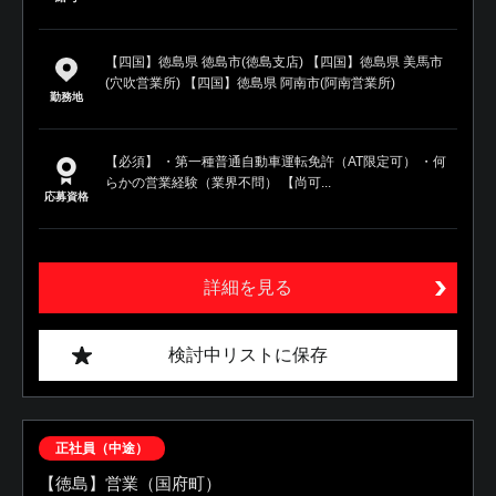
【四国】徳島県 徳島市(徳島支店) 【四国】徳島県 美馬市
(穴吹営業所) 【四国】徳島県 阿南市(阿南営業所)
勤務地
【必須】 ・第一種普通自動車運転免許（AT限定可） ・何
らかの営業経験（業界不問） 【尚可...
応募資格
詳細を見る
検討中リストに保存
正社員（中途）
【徳島】営業（国府町）