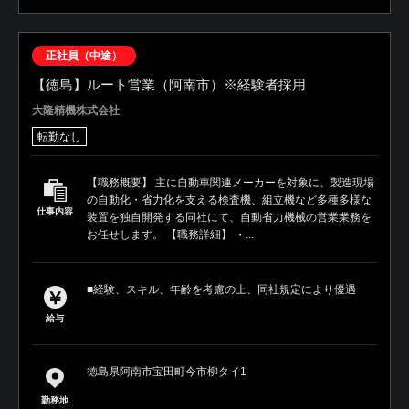
正社員（中途）
【徳島】ルート営業（阿南市）※経験者採用
大隆精機株式会社
転勤なし
【職務概要】 主に自動車関連メーカーを対象に、製造現場
の自動化・省力化を支える検査機、組立機など多種多様な
仕事内容
装置を独自開発する同社にて、自動省力機械の営業業務を
お任せします。 【職務詳細】 ・...
■経験、スキル、年齢を考慮の上、同社規定により優遇
給与
徳島県阿南市宝田町今市柳タイ1
勤務地