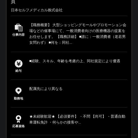
員
日本セルフメディカル株式会社
【職務概要】 大型ショッピングモールやプロモーション会
場などの催事場にて、一般消費者向けの医療機器の提案を
仕事内容
お任せします。 【職務詳細】 ■誰に：一般消費者（老若男
女問わず） ■何を：同社...
■経験、スキル、年齢を考慮の上、同社規定により優遇
給与
配属先により異なる
勤務地
★未経験歓迎★ 【必須要件】 ・不問 【尚可】 ・普通自動
車運転免許 ・何らかの接客や...
応募資格