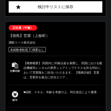
検討中リストに保存
正社員（中途）
【徳島】営業（上板町）
讃岐リース株式会社
未経験者歓迎
残業なし
【職務概要】 四国内に30拠点超を展開し、四国における建
設機械等レンタルの業界シェアトップクラスを誇る同社に
仕事内容
おいて営業職をご担当いただきます。 【職務詳細】 営業
は、営業所を拠点に担当エリア...
■経験、スキル、年齢を考慮の上、同社規定により優遇
給与