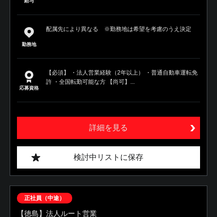
給与
配属先により異なる ※勤務地は希望を考慮のうえ決定
勤務地
【必須】 ・法人営業経験（2年以上） ・普通自動車運転免
許 ・全国転勤可能な方 【尚可】...
応募資格
詳細を見る
検討中リストに保存
正社員（中途）
【徳島】法人ルート営業