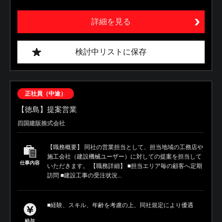
詳細を見る
検討中リストに保存
正社員（中途）
【徳島】提案営業
四国建販株式会社
【職務概要】 同社の営業担当として、担当地域の工務店や
施工会社（建設機械ユーザー）に対しての提案を担当して
仕事内容
いただきます。 【職務詳細】 ■担当エリア毎の顧客へ定期
訪問 ■建設工事の受注状況...
■経験、スキル、年齢を考慮の上、同社規定により優遇
給与