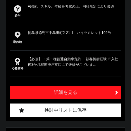
■経験、スキル、年齢を考慮の上、同社規定により優遇
給与
徳島県徳島市中島田町2-21-1 ハイツミレット102号
勤務地
【必須】 ・第一種普通自動車免許 ・顧客折衝経験 ※入社
後3か月程度神戸支店にて研修がございま...
応募資格
詳細を見る
検討中リストに保存