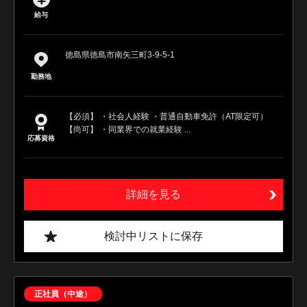
給与
徳島県徳島市南矢三町3-9-5-1
勤務地
【必須】 ・社会人経験 ・普通自動車免許（AT限定可）
【尚可】 ・同業界での就業経験 ...
応募資格
詳細を見る
検討中リストに保存
正社員（中途）