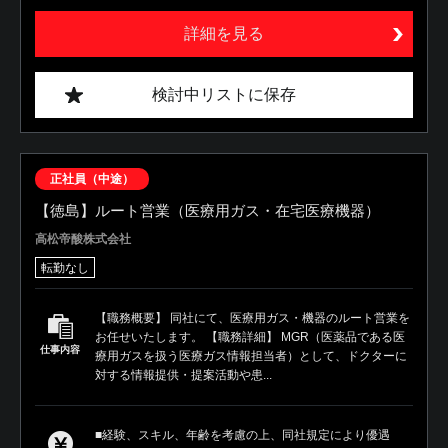
詳細を見る
検討中リストに保存
正社員（中途）
【徳島】ルート営業（医療用ガス・在宅医療機器）
高松帝酸株式会社
転勤なし
【職務概要】 同社にて、医療用ガス・機器のルート営業を
お任せいたします。 【職務詳細】 MGR（医薬品である医
仕事内容
療用ガスを扱う医療ガス情報担当者）として、ドクターに
対する情報提供・提案活動や患...
■経験、スキル、年齢を考慮の上、同社規定により優遇