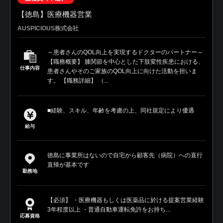
【徳島】医療機器営業
AUSPICIOUS株式会社
～患者さんのQOL向上を実現するドクターのパートナー～
【職務概要】 膝関節を中心とした下肢変性疾患における、
仕事内容
患者さんやそのご家族のQOL向上に向けた活動を担いま
す。 【職務詳細】 （...
■経験、スキル、年齢を考慮の上、同社規定により優遇
給与
徳島に事業所はないので自宅から顧客先（病院）への直行
直帰が基本です
勤務地
【必須】 ・医療機器もしくは医薬品に於ける提案営業経験
3年程度以上 ・普通自動車運転免許をお持ち...
応募資格