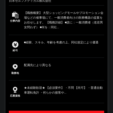
日本セルフメディカル株式会社
【職務概要】 大型ショッピングモールやプロモーション会
場などの催事場にて、一般消費者向けの医療機器の提案を
仕事内容
お任せします。 【職務詳細】 ■誰に：一般消費者（老若男
女問わず） ■何を：同社...
■経験、スキル、年齢を考慮の上、同社規定により優遇
給与
配属先により異なる
勤務地
★未経験歓迎★ 【必須要件】 ・不問 【尚可】 ・普通自動
車運転免許 ・何らかの接客や...
応募資格