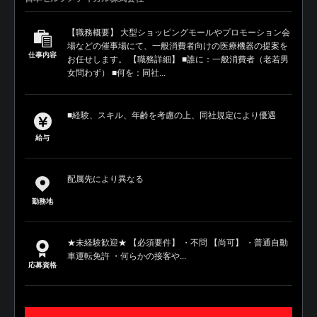
【職務概要】 大型ショッピングモールやプロモーション会
場などの催事場にて、一般消費者向けの医療機器の提案を
仕事内容
お任せします。 【職務詳細】 ■誰に：一般消費者（老若男
女問わず） ■何を：同社...
■経験、スキル、年齢を考慮の上、同社規定により優遇
給与
配属先により異なる
勤務地
★未経験歓迎★ 【必須要件】 ・不問 【尚可】 ・普通自動
車運転免許 ・何らかの接客や...
応募資格