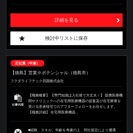
詳細を見る
検討中リストに保存
正社員（中途）
【徳島】営業※ポテンシャル（徳島市）
フクダライフテック四国株式会社
【職務概要】 【専門知識は入社後で大丈夫！】 提携医療機
関やクリニックへの在宅用医療機器の提案及び在宅療養を
仕事内容
受ける患者様宅でのアフターフォローをお任せします。
【職務詳細】 在宅用医療機器...
■経験、スキル、年齢を考慮の上、同社規定により優遇