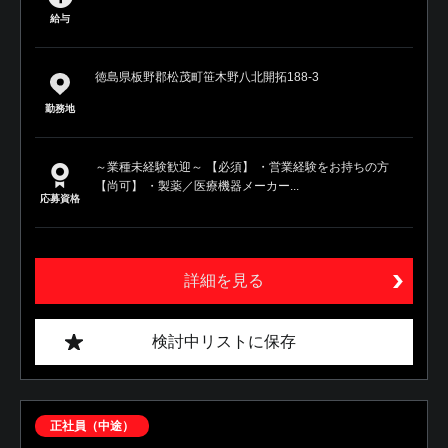
給与
徳島県板野郡松茂町笹木野八北開拓188-3
勤務地
～業種未経験歓迎～ 【必須】 ・営業経験をお持ちの方
【尚可】 ・製薬／医療機器メーカー...
応募資格
詳細を見る
検討中リストに保存
正社員（中途）