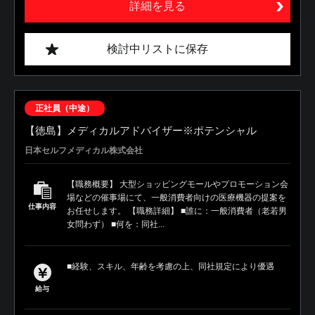
詳細を見る
検討中リストに保存
正社員（中途）
【徳島】メディカルアドバイザー※ポテンシャル
日本セルフメディカル株式会社
【職務概要】 大型ショッピングモールやプロモーション会
場などの催事場にて、一般消費者向けの医療機器の提案を
仕事内容
お任せします。 【職務詳細】 ■誰に：一般消費者（老若男
女問わず） ■何を：同社...
■経験、スキル、年齢を考慮の上、同社規定により優遇
給与