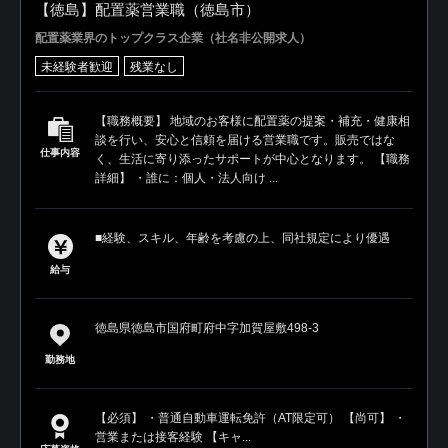
【徳島】配置薬営業職（徳島市）
配置薬業界のトップクラス企業（社名非公開求人）
未経験者歓迎
残業なし
【職務概要】 地域のお客様に配置薬の提案・補充・健康相
談を行い、安心と信頼を届ける営業職です。販売ではな
仕事内容
く、生活に寄り添ったサポートが中心となります。 【職務
詳細】 ・誰に：個人・法人向け ...
■経験、スキル、年齢を考慮の上、同社規定により優遇
給与
徳島県徳島市国府町府中字加賀屋敷498-3
勤務地
【必須】 ・普通自動車運転免許（AT限定可） 【尚可】 ・
営業または接客経験 【キャ...