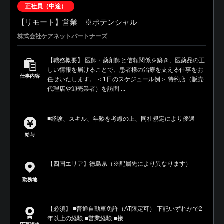
正社員（中途）
【リモート】営業 ※ポテンシャル
株式会社ケアネットパートナーズ
【職務概要】 医師・薬剤師と信頼関係を築き、医薬品の正
しい情報を届けることで、患者様の治療を支える仕事をお
仕事内容
任せいたします。 ＜1日のスケジュール例＞ 特約店（販売
代理店や卸売業者）を訪問 ...
■経験、スキル、年齢を考慮の上、同社規定により優遇
給与
【四国エリア】徳島県（※配属先により異なります）
勤務地
【必須】 ■普通自動車免許（AT限定可） 下記いずれかで2
年以上の経験 ■営業経験 ■接...