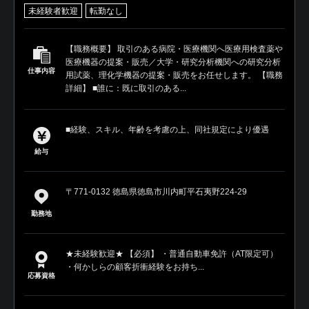
未経験者歓迎
転勤なし
【職務概要】 取引のある病院・医療機関へ医療用検査薬や
医療機器の提案・販売／大学・研究分析機関への研究分析
仕事内容
用試薬、理化学機器の提案・販売をお任せします。 【職務
詳細】 ■誰に：既に取引のある...
■経験、スキル、年齢を考慮の上、同社規定により優遇
給与
〒771-0132 徳島県徳島市川内町平石夷野224-29
勤務地
★未経験歓迎★ 【必須】 ・普通自動車免許（AT限定可）
・何かしらの顧客折衝経験をお持ち...
応募資格