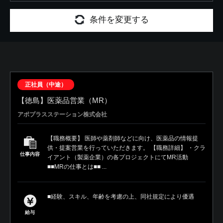
条件を変更する
正社員（中途）
【徳島】医薬品営業（MR）
アポプラスステーション株式会社
【職務概要】 医師や薬剤師などに向け、医薬品の情報提
供・提案営業を行っていただきます。 【職務詳細】 ・クラ
仕事内容
イアント（製薬企業）の各プロジェクトにてMR活動
■■MRの仕事とは■■ ...
■経験、スキル、年齢を考慮の上、同社規定により優遇
給与