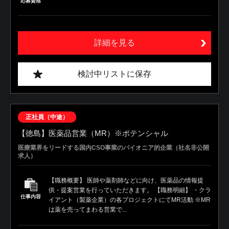
応募資格
詳細を見る
検討中リストに保存
正社員（中途）
【徳島】医薬品営業（MR）※ポテンシャル
医療業界をリードする国内CSO事業のパイオニア的企業（社名非公開
求人）
【職務概要】 医師や薬剤師などに向け、医薬品の情報提
供・提案営業を行っていただきます。 【職務明細】 ・クラ
仕事内容
イアント（製薬企業）の各プロジェクトにてMR活動 ※MR
は薬を売ってまわる営業で...