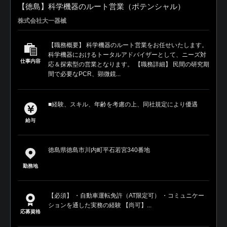
【徳島】科学機器のルート営業（ポテンシャル）
株式会社大一器械
【職務概要】 科学機器のルート営業をお任せいたします。
科学機器におけるトータルアドバイザーとして、ニーズ対
仕事内容
応＆探索型の営業となります。 【職務詳細】 民間の研究期
間で必要なPCR、顕微鏡...
■経験、スキル、年齢を考慮の上、同社規定により優遇
給与
徳島県徳島市川内町平石若宮340番地
勤務地
【必須】 ・自動車運転免許（AT限定可） ・コミュニケー
ションを通した実務の経験 【尚可】...
応募資格