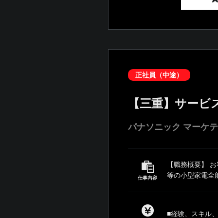
正社員（中途）
【三重】サービ
パナソニック マーケ
【職務概要】 
等の小型家電全般
仕事内容
■経験、スキル