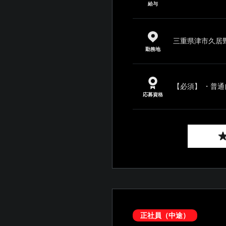
給与
三重県津市久居野
勤務地
【必須】 ・普通
応募資格
正社員（中途）