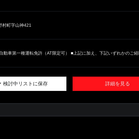
村町字山神421
自動車第一種運転免許（AT限定可） ■上記に加え、下記いずれかのご経験 
検討中リストに保存
詳細を見る