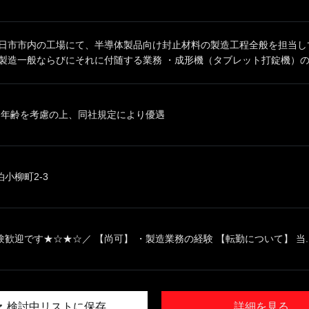
四日市市内の工場にて、半導体製品向け封止材料の製造工程全般を担当し
製造一般ならびにそれに付随する業務 ・成形機（タブレット打錠機）の.
、年齢を考慮の上、同社規定により優遇
小柳町2-3
歓迎です★☆★☆／ 【尚可】 ・製造業務の経験 【転勤について】 当..
検討中リストに保存
詳細を見る