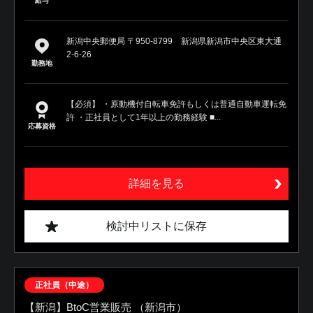
給与
新潟中央郵便局 〒950-8799 新潟県新潟市中央区東大通
2-6-26
勤務地
【必須】 ・原動機付自転車免許もしくは普通自動車運転免
許 ・正社員として1年以上の勤務経験 ■...
応募資格
詳細を見る
検討中リストに保存
正社員（中途）
【新潟】BtoC営業販売 （新潟市）