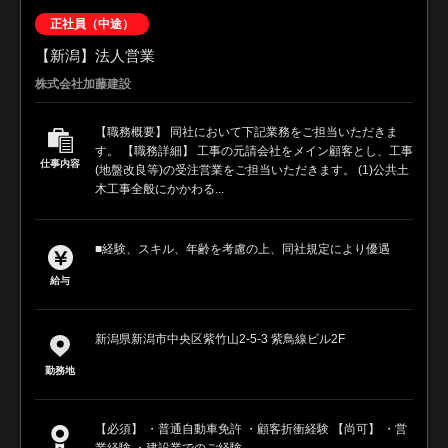
正社員（中途）
【新潟】法人営業
株式会社加藤建設
【職務概要】 同社において下記業務をご担当いただきま
す。 【職務詳細】 工事の元請会社をメイン顧客とし、工事
仕事内容
(地盤改良等)の受注営業をご担当いただきます。 (1)公共土
木工事全般にかかわる...
■経験、スキル、年齢を考慮の上、同社規定により優遇
給与
新潟県新潟市中央区紫竹山2-5-3 紫鳥線ビル2F
勤務地
【必須】 ・普通自動車免許 ・顧客折衝経験 【尚可】 ・営
業経験 ・建設業でのご経験 ...