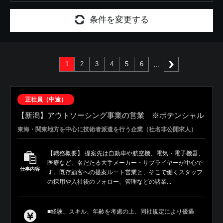
条件を変更する
1
2
3
4
5
6
次へ
正社員（中途）
【新潟】アウトソーシング事業の営業 ※ポテンシャル
東海・関東地方を中心に技術者派遣を行う企業（社名非公開求人）
【職務概要】 提案先は自動車や航空機、電気・電子機器、
医療など、名だたる大手メーカー・サプライヤーが中心で
仕事内容
す。既存顧客への提案ルート営業と、そこで働くスタッフ
の採用や入社後のフォロー、管理などの諸業...
■経験、スキル、年齢を考慮の上、同社規定により優遇