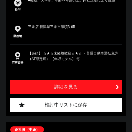
■経験、スキル、年齢を考慮の上、同社規定により優遇
給与
三条店 新潟県三条市須頃3-65
勤務地
【必須】 ☆★☆未経験歓迎☆★☆ ・普通自動車運転免許
（AT限定可） 【年収モデル】 毎...
応募資格
詳細を見る
検討中リストに保存
正社員（中途）