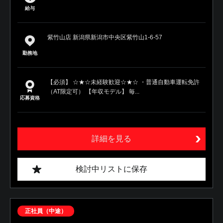
給与
紫竹山店 新潟県新潟市中央区紫竹山1‐6‐57
勤務地
【必須】 ☆★☆未経験歓迎☆★☆ ・普通自動車運転免許
（AT限定可） 【年収モデル】 毎...
応募資格
詳細を見る
検討中リストに保存
正社員（中途）