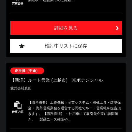
応募資格
詳細を見る
検討中リストに保存
正社員（中途）
【新潟】ルート営業 (上越市) ※ポテンシャル
株式会社真田
【職務概要】 工作機械・産業システム・機械工具・環境保
全・ 海外営業業務を運営する同社でルート営業職を担当頂
仕事内容
きます。 【職務詳細】 ・社用車にて取引先企業に訪問頂
き、 製品ニーズ確認や...