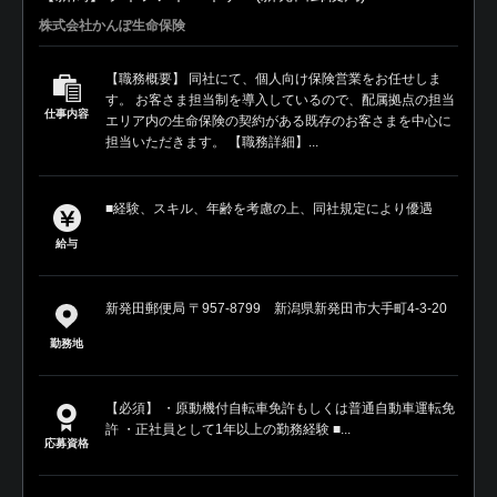
株式会社かんぽ生命保険
【職務概要】 同社にて、個人向け保険営業をお任せしま
す。 お客さま担当制を導入しているので、配属拠点の担当
仕事内容
エリア内の生命保険の契約がある既存のお客さまを中心に
担当いただきます。 【職務詳細】...
■経験、スキル、年齢を考慮の上、同社規定により優遇
給与
新発田郵便局 〒957-8799 新潟県新発田市大手町4-3-20
勤務地
【必須】 ・原動機付自転車免許もしくは普通自動車運転免
許 ・正社員として1年以上の勤務経験 ■...
応募資格