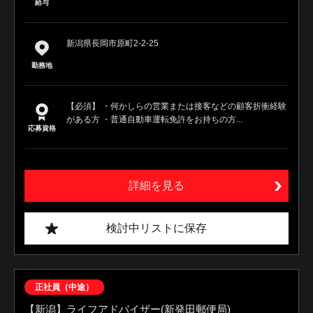
給与
新潟県長岡市原町2-2-25
勤務地
【必須】 ・何かしらの営業または接客などの顧客折衝経験
がある方 ・普通自動車運転免許をお持ちの方...
応募資格
詳細を見る
検討中リストに保存
正社員（中途）
【新潟】ライフアドバイザー(新発田郵便局)