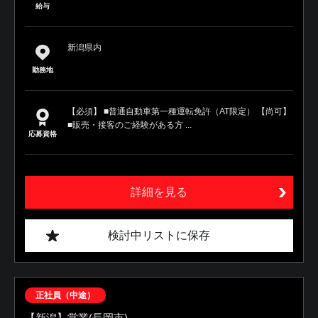
給与
新潟県内
勤務地
【必須】 ■普通自動車第一種運転免許（AT限定） 【尚可】
■販売・接客のご経験がある方 ...
応募資格
詳細を見る
検討中リストに保存
正社員（中途）
【新潟】営業(長岡市)