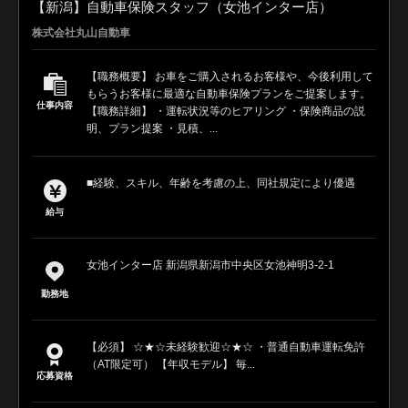
【新潟】自動車保険スタッフ（女池インター店）
株式会社丸山自動車
【職務概要】 お車をご購入されるお客様や、今後利用して
もらうお客様に最適な自動車保険プランをご提案します。
仕事内容
【職務詳細】 ・運転状況等のヒアリング ・保険商品の説
明、プラン提案 ・見積、...
■経験、スキル、年齢を考慮の上、同社規定により優遇
給与
女池インター店 新潟県新潟市中央区女池神明3‐2‐1
勤務地
【必須】 ☆★☆未経験歓迎☆★☆ ・普通自動車運転免許
（AT限定可） 【年収モデル】 毎...
応募資格