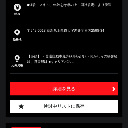
■経験、スキル、年齢を考慮の上、同社規定により優遇
給与
〒942-0013 新潟県上越市大字黒井字谷内2598-34
勤務地
【必須】 ・普通自動車免許(AT限定可) ・何かしらの接客経
験、営業経験 ■キャリアパス ...
応募資格
詳細を見る
検討中リストに保存