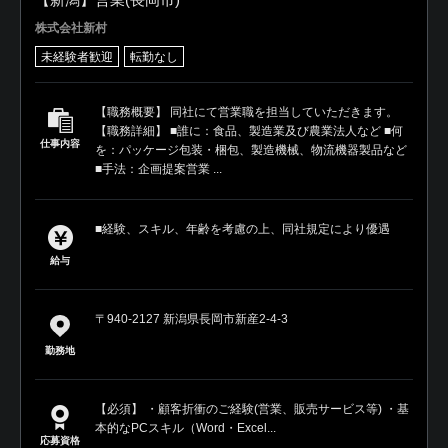
株式会社新村
未経験者歓迎
転勤なし
【職務概要】 同社にて営業職を担当していただきます。
【職務詳細】 ■誰に：食品、製造業及び農業法人など ■何
仕事内容
を：パッケージ包装・梱包、製造機械、物流機器製品など
■手法：企画提案営業 ...
■経験、スキル、年齢を考慮の上、同社規定により優遇
給与
〒940-2127 新潟県長岡市新産2-4-3
勤務地
【必須】 ・顧客折衝のご経験(営業、販売サービス等) ・基
本的なPCスキル（Word・Excel...
応募資格