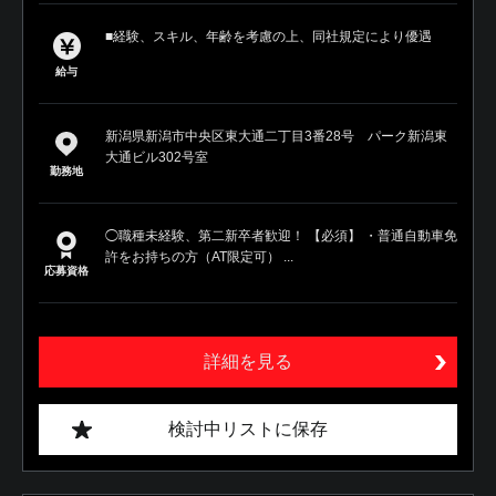
■経験、スキル、年齢を考慮の上、同社規定により優遇
給与
新潟県新潟市中央区東大通二丁目3番28号 パーク新潟東
大通ビル302号室
勤務地
◯職種未経験、第二新卒者歓迎！ 【必須】 ・普通自動車免
許をお持ちの方（AT限定可） ...
応募資格
詳細を見る
検討中リストに保存