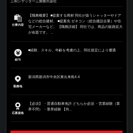
三和シヤッター工業株式会社
【職務概要】 ■提案する商材 同社が扱うシャッターやドア
などの総合建材。 ■提案先 ゼネコン（総合建設企業）や住
仕事内容
宅メーカーなど。 【職務詳細】 同社では、商品の販路拡大
が命題です。 ...
■経験、スキル、年齢を考慮の上、同社規定により優遇
給与
新潟県新潟市中央区東出来島4-4
勤務地
【必須】 ・普通自動車免許 どちらか必須 ・営業経験（業
界不問） ・業界経験 【尚...
応募資格