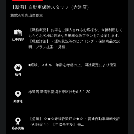
【新潟】自動車保険スタッフ（赤道店）
株式会社丸山自動車
【職務概要】 お車をご購入されるお客様や、今後利用して
もらうお客様に最適な自動車保険プランをご提案します。
仕事内容
【職務詳細】 ・運転状況等のヒアリング ・保険商品の説
明、プラン提案 ・見積、...
■経験、スキル、年齢を考慮の上、同社規定により優遇
給与
赤道店 新潟県新潟市東区牡丹山5-1-20
勤務地
【必須】 ☆★☆未経験歓迎☆★☆ ・普通自動車運転免許
（AT限定可） 【年収モデル】 毎...
応募資格