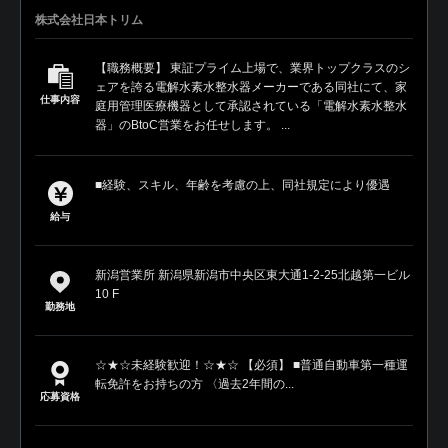
株式会社日本トリム
【職務概要】 東証プライム上場で、業界トップクラスのシ
ェアを誇る電解水素水整水器メーカーである同社にて、家
仕事内容
庭用管理医療機器として承認されている「電解水素水整水
器」のBtoC営業をお任せします。 ...
■経験、スキル、年齢を考慮の上、同社規定により優遇
給与
新潟営業所 新潟県新潟市中央区東大通1-2-25北越第一ビル
10 F
勤務地
☆★☆未経験歓迎！☆★☆ 【必須】 ■普通自動車第一種運
転免許をお持ちの方 〈過去2年間の...
応募資格