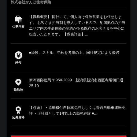
株式会社かんぽ生命保険
【職務概要】 同社にて、個人向け保険営業をお任せしま
す。 お客さま担当制を導入しているので、配属拠点の担当
仕事内容
エリア内の生命保険の契約がある既存のお客さまを中心に
担当いただきます。 【職務詳細】...
■経験、スキル、年齢を考慮の上、同社規定により優遇
給与
新潟西郵便局 〒950-2099 新潟県新潟市西区寺尾朝日通
25-10
勤務地
【必須】 ・原動機付自転車免許もしくは普通自動車運転免
許 ・正社員として1年以上の勤務経験 ■...
応募資格