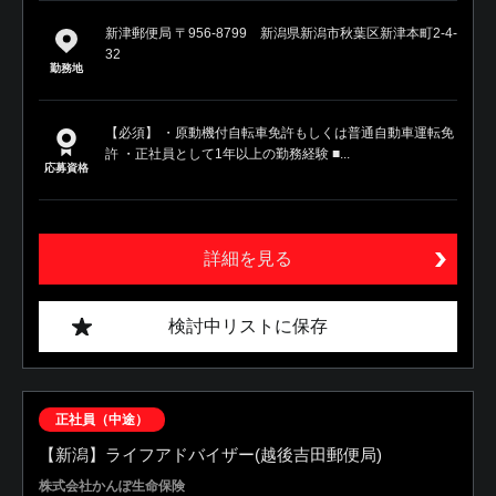
新津郵便局 〒956-8799 新潟県新潟市秋葉区新津本町2-4-
32
勤務地
【必須】 ・原動機付自転車免許もしくは普通自動車運転免
許 ・正社員として1年以上の勤務経験 ■...
応募資格
詳細を見る
検討中リストに保存
正社員（中途）
【新潟】ライフアドバイザー(越後吉田郵便局)
株式会社かんぽ生命保険