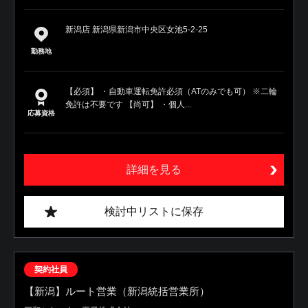
新潟店 新潟県新潟市中央区女池5-2-25
勤務地
【必須】 ・自動車運転免許必須（ATのみでも可） ※二輪
免許は不要です 【尚可】 ・個人...
応募資格
詳細を見る
検討中リストに保存
契約社員
【新潟】ルート営業（新潟統括営業所）