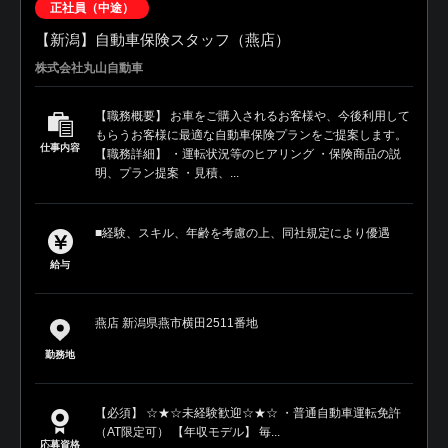
正社員（中途）
【新潟】自動車保険スタッフ（燕店）
株式会社丸山自動車
【職務概要】 お車をご購入されるお客様や、今後利用して
もらうお客様に最適な自動車保険プランをご提案します。
仕事内容
【職務詳細】 ・運転状況等のヒアリング ・保険商品の説
明、プラン提案 ・見積、...
■経験、スキル、年齢を考慮の上、同社規定により優遇
給与
燕店 新潟県燕市横田2511番地
勤務地
【必須】 ☆★☆未経験歓迎☆★☆ ・普通自動車運転免許
（AT限定可） 【年収モデル】 毎...
応募資格