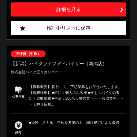
詳細を見る
検討中リストに保存
正社員（中途）
【新潟】バイクライフアドバイザー（新潟店）
株式会社バイク王＆カンパニー
【職務概要】 同社にて、下記業務をお任せいたします。
【職務詳細】 ■誰に：個人のお客様 ■何を：バイクの査
仕事内容
定・買取業務 ■手法：100％反響営業 ＝＝＝買取業務＝＝
＝ 100％反響...
■経験、スキル、年齢を考慮の上、同社規定により優遇
給与