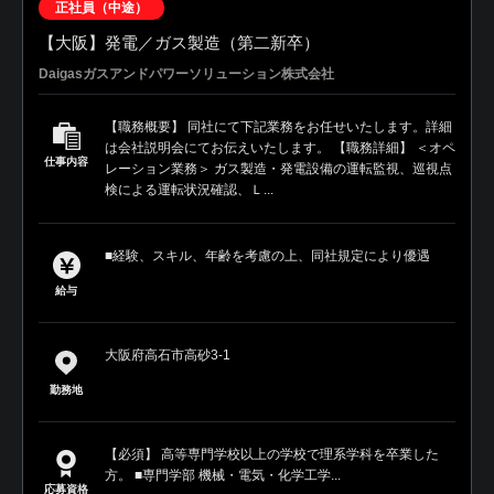
正社員（中途）
【大阪】発電／ガス製造（第二新卒）
Daigasガスアンドパワーソリューション株式会社
【職務概要】 同社にて下記業務をお任せいたします。詳細
は会社説明会にてお伝えいたします。 【職務詳細】 ＜オペ
仕事内容
レーション業務＞ ガス製造・発電設備の運転監視、巡視点
検による運転状況確認、Ｌ...
■経験、スキル、年齢を考慮の上、同社規定により優遇
給与
大阪府高石市高砂3-1
勤務地
【必須】 高等専門学校以上の学校で理系学科を卒業した
方。 ■専門学部 機械・電気・化学工学...
応募資格