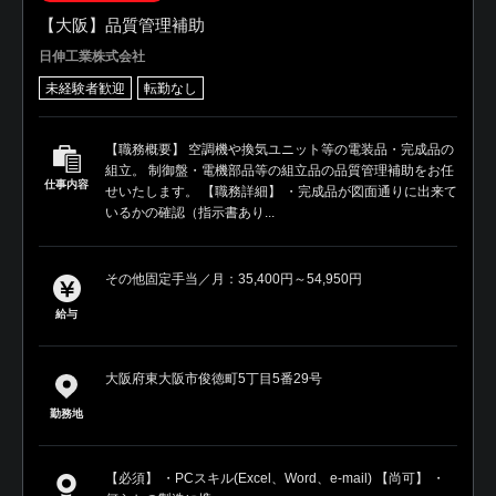
【大阪】品質管理補助
日伸工業株式会社
未経験者歓迎
転勤なし
【職務概要】 空調機や換気ユニット等の電装品・完成品の
組立。 制御盤・電機部品等の組立品の品質管理補助をお任
仕事内容
せいたします。 【職務詳細】 ・完成品が図面通りに出来て
いるかの確認（指示書あり...
その他固定手当／月：35,400円～54,950円
給与
大阪府東大阪市俊徳町5丁目5番29号
勤務地
【必須】 ・PCスキル(Excel、Word、e-mail) 【尚可】 ・