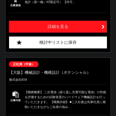
免許（第一種／AT限定可） 【尚可...
応募資格
詳細を見る
検討中リストに保存
正社員（中途）
【大阪】機械設計・機構設計（ポテンシャル）
株式会社IEM
【職務概要】 二次電池（繰り返し充電可能な電池）の性能
を評価するための試験装置のハードウェア機械設計を行っ
仕事内容
ていただきます。 【職務詳細】 ■ご入社後は先輩社員に補
助いただきながらご自身の強み...