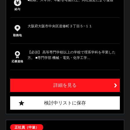
■経験、スキル、年齢を考慮の上、同社規定により優遇
給与
大阪府大阪市中央区道修町３丁目５−１１
勤務地
【必須】 高等専門学校以上の学校で理系学科を卒業した
方。 ■専門学部 機械・電気・化学工学...
応募資格
詳細を見る
検討中リストに保存
正社員（中途）