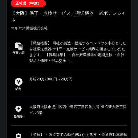
正社員（中途）
【大阪】保守・点検サービス／搬送機器 ※ポテンシャ
ル
マルヤス機械株式会社
【職務概要】 同社が製造・販売するコンベヤを中心とした
自社搬送機器の保守・点検サービス業務を担当していただ
仕事内容
きます。 【職務詳細】 ・自社搬送機器の定期点検 ・自社
製品の修理・部品交換 ・...
月給20万7000円～28万円
給与
大阪府大阪市淀川区西中島四丁目四番六号 NLC新大阪三洋
ビル5階
勤務地
【必須】 ・製造業での勤務経験がある方 ・普通自動車運転