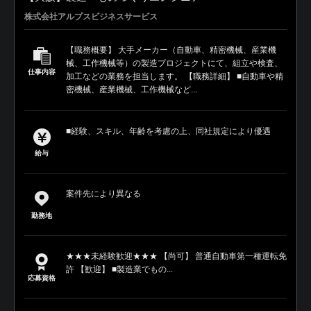
株式会社アルプスビジネスサービス
【職務概要】 大手メーカー（自動車、精密機械、産業機
械、工作機械等）の製造プロジェクトにて、組立や検査、
仕事内容
加工などの業務を担当します。 【職務詳細】 ■自動車や精
密機械、産業機械、工作機械など...
■経験、スキル、年齢を考慮の上、同社規定により優遇
給与
案件先により異なる
勤務地
★★★未経験歓迎★★★ 【尚可】 普通自動車第一種運転免
許 【歓迎】 ■製造業でもの...
応募資格