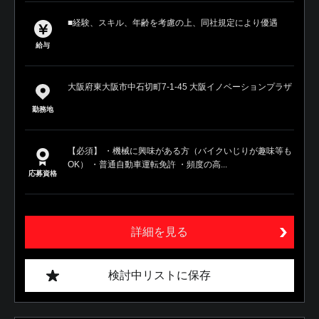
■経験、スキル、年齢を考慮の上、同社規定により優遇
給与
大阪府東大阪市中石切町7-1-45 大阪イノベーションプラザ
勤務地
【必須】 ・機械に興味がある方（バイクいじりが趣味等も
OK） ・普通自動車運転免許 ・頻度の高...
応募資格
詳細を見る
検討中リストに保存