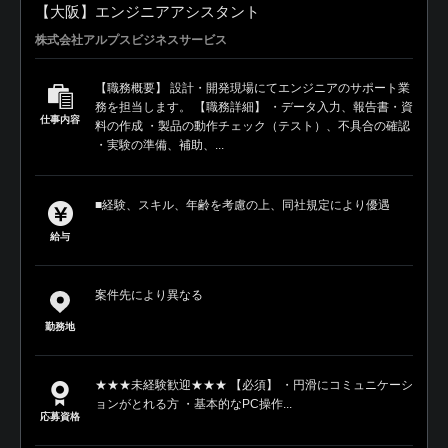
【大阪】エンジニアアシスタント
株式会社アルプスビジネスサービス
【職務概要】 設計・開発現場にてエンジニアのサポート業
務を担当します。 【職務詳細】 ・データ入力、報告書・資
仕事内容
料の作成 ・製品の動作チェック（テスト）、不具合の確認
・実験の準備、補助、...
■経験、スキル、年齢を考慮の上、同社規定により優遇
給与
案件先により異なる
勤務地
★★★未経験歓迎★★★ 【必須】 ・円滑にコミュニケーシ
ョンがとれる方 ・基本的なPC操作...
応募資格