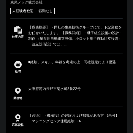
東尾メック株式会社
未経験者歓迎
転勤なし
【職務概要】 ・同社の生産技術グループにて、下記業務を
お任せいたします。 【職務詳細】 ・継手組立設備の設計・
仕事内容
制作 （量産用自動組立設備、小ロット用半自動組立設備）
・組立設備設計では、...
■経験、スキル、年齢を考慮の上、同社規定により優遇
給与
大阪府河内長野市菊水町8番22号
勤務地
【必須】 ・機械設計の経験および知識がある方 【尚可】
・マシニングセンタ使用経験 ・N...
応募資格