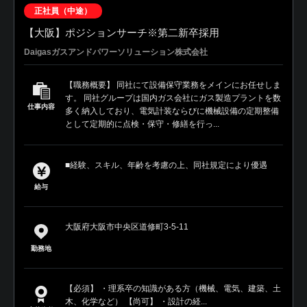
正社員（中途）
【大阪】ポジションサーチ※第二新卒採用
Daigasガスアンドパワーソリューション株式会社
【職務概要】 同社にて設備保守業務をメインにお任せしま
す。 同社グループは国内ガス会社にガス製造プラントを数
仕事内容
多く納入しており、電気計装ならびに機械設備の定期整備
として定期的に点検・保守・修繕を行っ...
■経験、スキル、年齢を考慮の上、同社規定により優遇
給与
大阪府大阪市中央区道修町3-5-11
勤務地
【必須】 ・理系卒の知識がある方（機械、電気、建築、土
木、化学など） 【尚可】 ・設計の経...