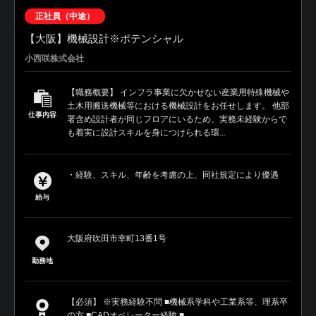
正社員（中途）
【大阪】機械設計※ポテンシャル
小西咲株式会社
【職務概要】 インフラ事業に欠かせない産業用特殊機械や
土木用搬送機械等における機械設計をお任せします。 他部
仕事内容
署含め設計者が同じフロアにいるため、実務未経験からで
も着実に設計スキルを身につけられる環...
・経験、スキル、年齢を考慮の上、同社規定により優遇
給与
大阪府吹田市幸町13番1号
勤務地
【必須】 ※実務経験不問 ■機械系学科や工業系等、理系卒
の方 ■CADオペレーター経験 ■...