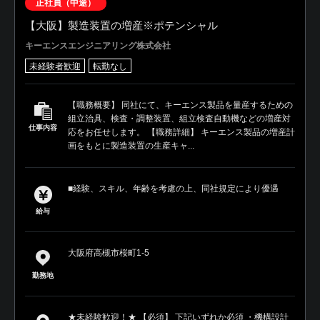
正社員（中途）
【大阪】製造装置の増産※ポテンシャル
キーエンスエンジニアリング株式会社
未経験者歓迎
転勤なし
【職務概要】 同社にて、キーエンス製品を量産するための
組立治具、検査・調整装置、組立検査自動機などの増産対
仕事内容
応をお任せします。 【職務詳細】 キーエンス製品の増産計
画をもとに製造装置の生産キャ...
■経験、スキル、年齢を考慮の上、同社規定により優遇
給与
大阪府高槻市桜町1-5
勤務地
★未経験歓迎！★ 【必須】 下記いずれか必須 ・機構設計