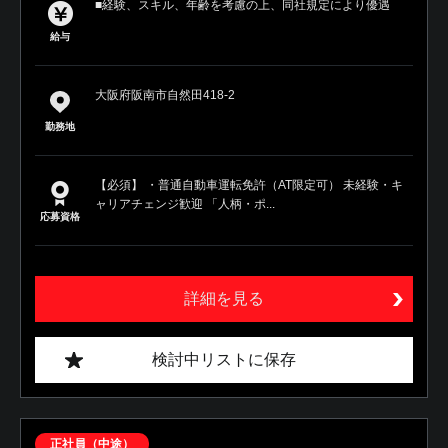
■経験、スキル、年齢を考慮の上、同社規定により優遇
給与
大阪府阪南市自然田418-2
勤務地
【必須】 ・普通自動車運転免許（AT限定可） 未経験・キ
ャリアチェンジ歓迎 「人柄・ポ...
応募資格
詳細を見る
検討中リストに保存
正社員（中途）