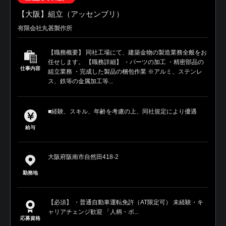
【大阪】組立（アッセンブリ）
有限会社丸甚製作所
【職務概要】 同社工場にて、建築金物の製造業務全般をお
任せします。 【職務詳細】 ・パーツの加工 ・精密部品の
仕事内容
組立業務 ・完成した製品の梱包作業 ※アルミ、ステンレ
ス、鉄等の金属加工等...
■経験、スキル、年齢を考慮の上、同社規定により優遇
給与
大阪府阪南市自然田418-2
勤務地
【必須】 ・普通自動車運転免許（AT限定可） 未経験・キ
ャリアチェンジ歓迎 「人柄・ポ...
応募資格