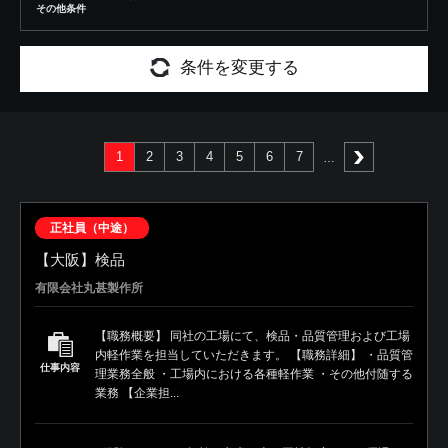
その他条件
条件を変更する
1
2
3
4
5
6
7
次へ
正社員（中途）
【大阪】検品
有限会社丸甚製作所
【職務概要】 同社の工場にて、検品・品質管理および工場
内軽作業を担当していただきます。 【職務詳細】 ・品質管
仕事内容
理業務全般 ・工場内における各種軽作業 ・その他付随する
業務 【企業担...