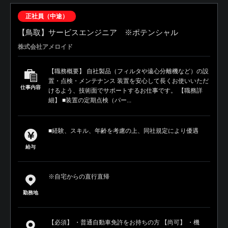
正社員（中途）
【鳥取】サービスエンジニア ※ポテンシャル
株式会社アメロイド
【職務概要】 自社製品（フィルタや遠心分離機など）の設
置・点検・メンテナンス 装置を安心して長くお使いいただ
仕事内容
けるよう、技術面でサポートするお仕事です。 【職務詳
細】 ■装置の定期点検（パー...
■経験、スキル、年齢を考慮の上、同社規定により優遇
給与
※自宅からの直行直帰
勤務地
【必須】 ・普通自動車免許をお持ちの方 【尚可】 ・機