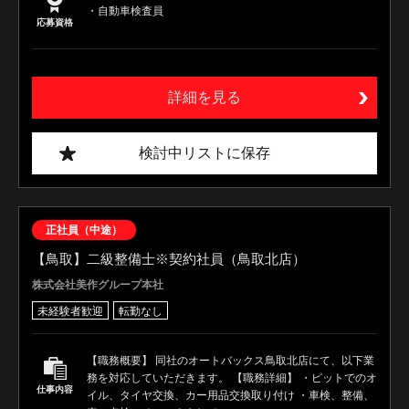
・自動車検査員
応募資格
詳細を見る
検討中リストに保存
正社員（中途）
【鳥取】二級整備士※契約社員（鳥取北店）
株式会社美作グループ本社
未経験者歓迎
転勤なし
【職務概要】 同社のオートバックス鳥取北店にて、以下業
務を対応していただきます。 【職務詳細】 ・ピットでのオ
仕事内容
イル、タイヤ交換、カー用品交換取り付け ・車検、整備、