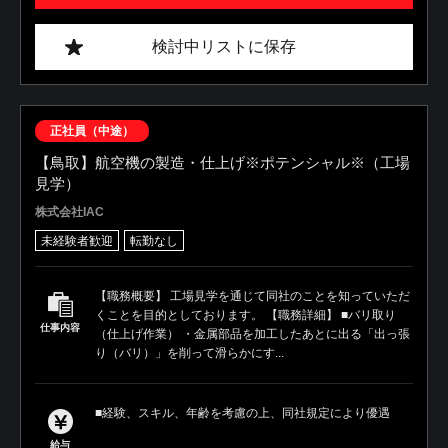
検討中リストに保存
正社員（中途）
【鳥取】航空機の製造・仕上げ※ポテンシャル※（工場
見学）
株式会社IAC
未経験者歓迎
転勤なし
【職務概要】 工場見学を通じて同社のことを知っていただ
くことを目的としております。 【職務詳細】 ■バリ取り
仕事内容
（仕上げ作業） ・金属部品を加工したあとに出る「出っ張
り（バリ）」を削って滑らかにす...
■経験、スキル、年齢を考慮の上、同社規定により優遇
給与