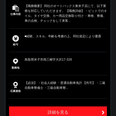
【職務概要】 同社のオートバックス東米子店にて、以下業
務を対応していただきます。 【職務詳細】 ・ピットでのオ
仕事内容
イル、タイヤ交換、カー用品交換取り付け ・車検、整備、
車の点検、チェックをして来客...
■経験、スキル、年齢を考慮の上、同社規定により優遇
給与
鳥取県米子市両三柳字大沢17-326
勤務地
【必須】 ・社会人経験 ・普通自動車免許 【尚可】 ・二級
自動車整備士 ・三級自動車整...
応募資格
詳細を見る