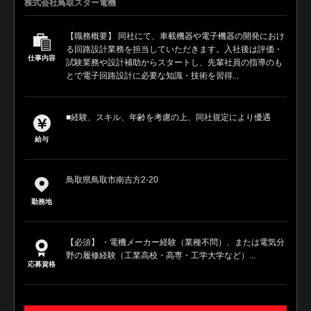
株式会社鳥取スター電機
【職務概要】 同社にて、車載機器や電子機器の開発におけ
る回路設計業務を担当していただきます。入社後は評価・
仕事内容
試験業務や設計補助からスタートし、先輩社員の指導のも
とで電子回路設計に必要な知識・技術を習得...
■経験、スキル、年齢を考慮の上、同社規定により優遇
給与
鳥取県鳥取市南吉方2-20
勤務地
【必須】 ・電機メーカー経験（業種不問）、または電気分
野の履修経験（工業高校・高専・工学大学など）...
応募資格