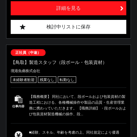
詳細を見る
検討中リストに保存
正社員（中途）
【鳥取】製造スタッフ（段ボール・包装資材）
境港魚凾株式会社
未経験者歓迎
残業なし
転勤なし
【職務概要】 同社において、段ボールおよび包装資材の製
造工程における、各種機械操作や製品の品質・生産管理業
仕事内容
務に携わっていただきます。 【職務詳細】 ・段ボールおよ
び包装資材製造機械の操作、段...
■経験、スキル、年齢を考慮の上、同社規定により優遇