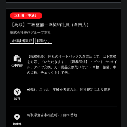
正社員（中途）
【鳥取】二級整備士※契約社員（倉吉店）
株式会社美作グループ本社
未経験者歓迎
転勤なし
【職務概要】 同社のオートバックス倉吉店にて、以下業務
を対応していただきます。 【職務詳細】 ・ピットでのオイ
仕事内容
ル、タイヤ交換、カー用品交換取り付け ・車検、整備、車
の点検、チェックをして来...
■経験、スキル、年齢を考慮の上、同社規定により優遇
給与
鳥取県倉吉市福庭町2丁目60番地
勤務地