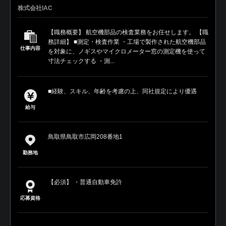
株式会社IAC
【職務概要】 航空機部品の検査業務をお任せします。 【職
務詳細】 ■測定・検査作業 ・工場で製作された航空機部品
仕事内容
を対象に、ノギスやマイクロメーター窓の測定機を使って
寸法チェックする ・測...
■経験、スキル、年齢を考慮の上、同社規定により優遇
給与
鳥取県鳥取市広岡208番地1
勤務地
【必須】 ・普通自動車免許
応募資格