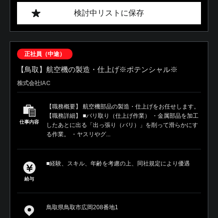
検討中リストに保存
正社員（中途）
【鳥取】航空機の製造・仕上げ※ポテンシャル※
株式会社IAC
【職務概要】 航空機部品の製造・仕上げをお任せします。
【職務詳細】 ■バリ取り（仕上げ作業） ・金属部品を加工
仕事内容
したあとに出る「出っ張り（バリ）」を削って滑らかにす
る作業。 ・ヤスリやグ...
■経験、スキル、年齢を考慮の上、同社規定により優遇
給与
鳥取県鳥取市広岡208番地1