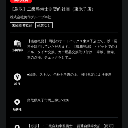
【鳥取】二級整備士※契約社員（東米子店）
株式会社美作グループ本社
未経験者歓迎
残業なし
【職務概要】 同社のオートバックス東米子店にて、以下業
務を対応していただきます。 【職務詳細】 ・ピットでのオ
仕事内容
イル、タイヤ交換、カー用品交換取り付け ・車検、整備、
車の点検、チェックをして...
■経験、スキル、年齢を考慮の上、同社規定により優遇
給与
鳥取県米子市両三柳17-326
勤務地
【必須】 ・二級自動車整備士 ・普通自動車免許 【尚可】