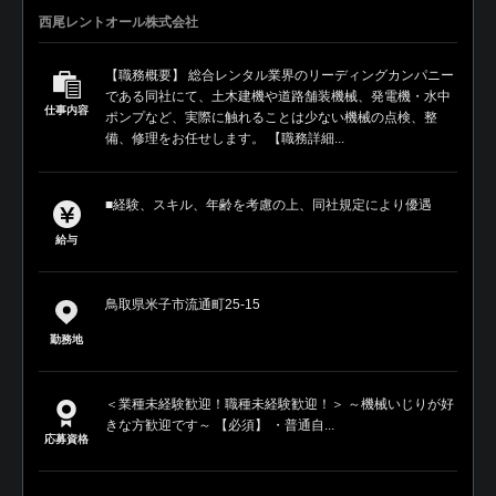
西尾レントオール株式会社
【職務概要】 総合レンタル業界のリーディングカンパニー
である同社にて、土木建機や道路舗装機械、発電機・水中
仕事内容
ポンプなど、実際に触れることは少ない機械の点検、整
備、修理をお任せします。 【職務詳細...
■経験、スキル、年齢を考慮の上、同社規定により優遇
給与
鳥取県米子市流通町25-15
勤務地
＜業種未経験歓迎！職種未経験歓迎！＞ ～機械いじりが好
きな方歓迎です～ 【必須】 ・普通自...
応募資格