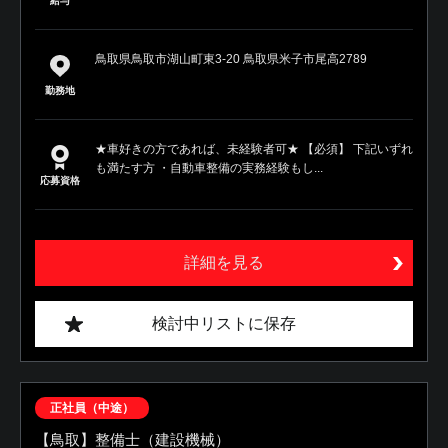
給与
鳥取県鳥取市湖山町東3-20 鳥取県米子市尾高2789
勤務地
★車好きの方であれば、未経験者可★ 【必須】 下記いずれ
も満たす方 ・自動車整備の実務経験もし...
応募資格
詳細を見る
検討中リストに保存
正社員（中途）
【鳥取】整備士（建設機械）