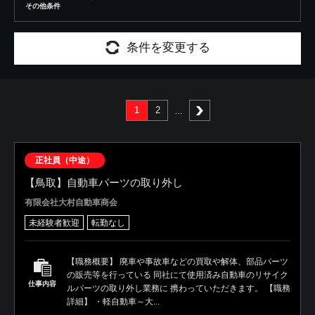
その他条件
条件を変更する
1
2
次へ
正社員（中途）
【鳥取】自動車パーツの取り外し
有限会社大村自動車商会
未経験者歓迎
転勤なし
【職務概要】 廃車や事故車などの買取や解体、部品パーツ
の販売等を行っている 同社にて使用済み自動車のリサイク
仕事内容
ルパーツの取り外し業務に 携わっていただきます。 【職務
詳細】 ・軽自動車～大...