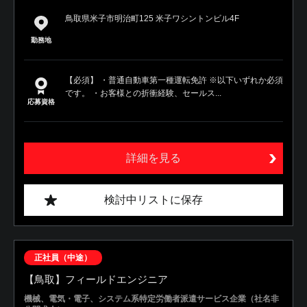
鳥取県米子市明治町125 米子ワシントンビル4F
勤務地
【必須】 ・普通自動車第一種運転免許 ※以下いずれか必須
です。 ・お客様との折衝経験、セールス...
応募資格
詳細を見る
検討中リストに保存
正社員（中途）
【鳥取】フィールドエンジニア
機械、電気・電子、システム系特定労働者派遣サービス企業（社名非