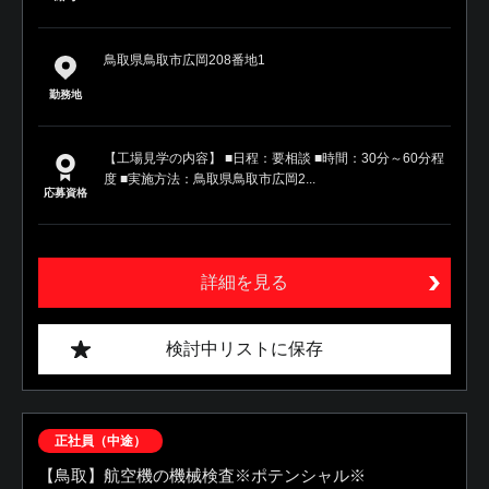
鳥取県鳥取市広岡208番地1
勤務地
【工場見学の内容】 ■日程：要相談 ■時間：30分～60分程
度 ■実施方法：鳥取県鳥取市広岡2...
応募資格
詳細を見る
検討中リストに保存
正社員（中途）
【鳥取】航空機の機械検査※ポテンシャル※