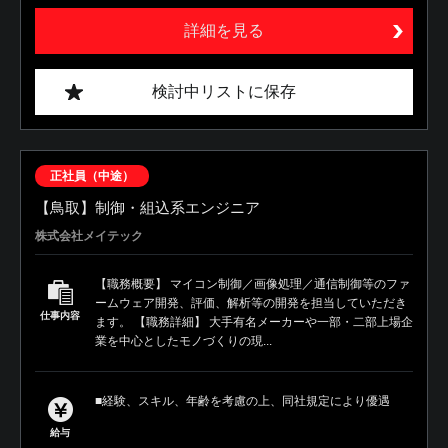
詳細を見る
検討中リストに保存
正社員（中途）
【鳥取】制御・組込系エンジニア
株式会社メイテック
【職務概要】 マイコン制御／画像処理／通信制御等のファ
ームウェア開発、評価、解析等の開発を担当していただき
仕事内容
ます。 【職務詳細】 大手有名メーカーや一部・二部上場企
業を中心としたモノづくりの現...
■経験、スキル、年齢を考慮の上、同社規定により優遇
給与