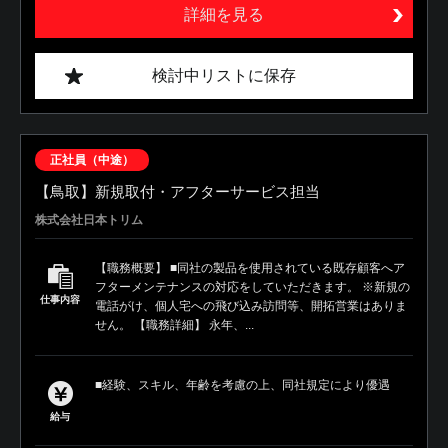
詳細を見る
検討中リストに保存
正社員（中途）
【鳥取】新規取付・アフターサービス担当
株式会社日本トリム
【職務概要】 ■同社の製品を使用されている既存顧客へア
フターメンテナンスの対応をしていただきます。 ※新規の
仕事内容
電話がけ、個人宅への飛び込み訪問等、開拓営業はありま
せん。 【職務詳細】 永年、...
■経験、スキル、年齢を考慮の上、同社規定により優遇
給与