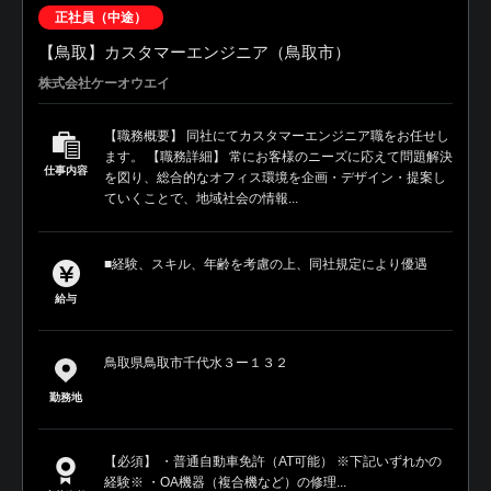
正社員（中途）
【鳥取】カスタマーエンジニア（鳥取市）
株式会社ケーオウエイ
【職務概要】 同社にてカスタマーエンジニア職をお任せし
ます。 【職務詳細】 常にお客様のニーズに応えて問題解決
仕事内容
を図り、総合的なオフィス環境を企画・デザイン・提案し
ていくことで、地域社会の情報...
■経験、スキル、年齢を考慮の上、同社規定により優遇
給与
鳥取県鳥取市千代水３ー１３２
勤務地
【必須】 ・普通自動車免許（AT可能） ※下記いずれかの
経験※ ・OA機器（複合機など）の修理...