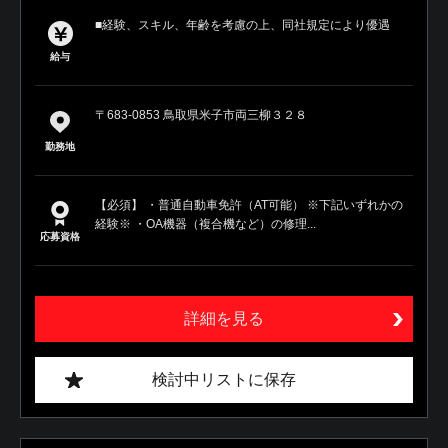
■経験、スキル、年齢を考慮の上、同社規定により優遇
給与
〒683-0853 鳥取県米子市両三柳３２８
勤務地
【必須】 ・普通自動車免許（AT可能） ※下記いずれかの
経験※ ・OA機器（複合機など）の修理...
応募資格
詳細を見る
検討中リストに保存