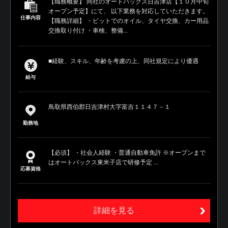
【職務概要】 同社のオートバックス日吉津店【１０月中旬
オープン予定】にて、 以下業務を対応していただきます。
仕事内容
【職務詳細】 ・ピットでのオイル、タイヤ交換、カー用品
交換取り付け ・車検、整備...
■経験、スキル、年齢を考慮の上、同社規定により優遇
給与
鳥取県西伯郡日吉津村大字富吉１１４７－１
勤務地
【必須】 ・社会人経験 ・普通自動車免許 ※オープンまで
はオートバックス東米子店で研修予定 ...
応募資格
詳細を見る