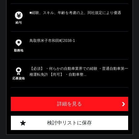
■経験、スキル、年齢を考慮の上、同社規定により優遇
給与
鳥取県米子市和田町2038-1
勤務地
【必須】 ・何らかの自動車業界での経験 ・普通自動車第一
種運転免許 【尚可】 ・自動車整...
応募資格
詳細を見る
検討中リストに保存