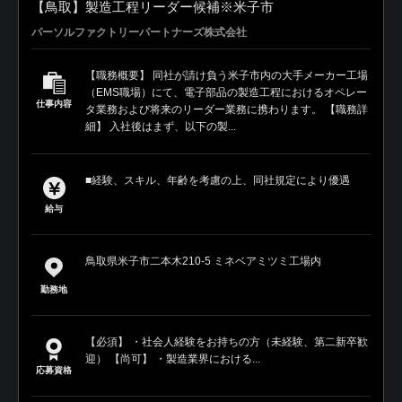
【鳥取】製造工程リーダー候補※米子市
パーソルファクトリーパートナーズ株式会社
【職務概要】 同社が請け負う米子市内の大手メーカー工場
（EMS職場）にて、電子部品の製造工程におけるオペレー
仕事内容
タ業務および将来のリーダー業務に携わります。 【職務詳
細】 入社後はまず、以下の製...
■経験、スキル、年齢を考慮の上、同社規定により優遇
給与
鳥取県米子市二本木210-5 ミネベアミツミ工場内
勤務地
【必須】 ・社会人経験をお持ちの方（未経験、第二新卒歓
迎） 【尚可】 ・製造業界における...
応募資格