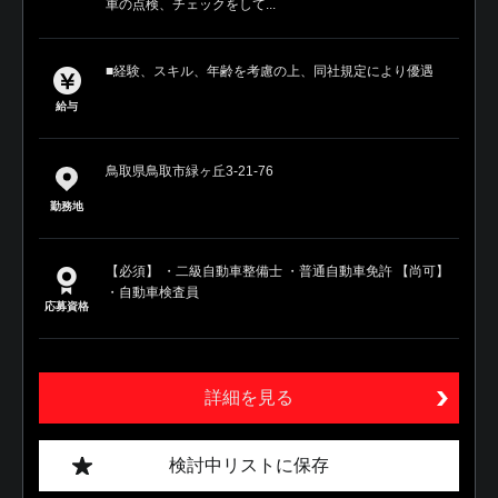
車の点検、チェックをして...
■経験、スキル、年齢を考慮の上、同社規定により優遇
給与
鳥取県鳥取市緑ヶ丘3-21-76
勤務地
【必須】 ・二級自動車整備士 ・普通自動車免許 【尚可】
・自動車検査員
応募資格
詳細を見る
検討中リストに保存