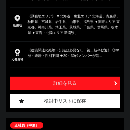
《勤務地エリア》 ▼北海道・東北エリア 北海道、青森県、
秋田県、宮城県、岩手県、山形県、福島県 ▼関東エリア 東
勤務地
京都、神奈川県、埼玉県、茨城県、千葉県、群馬県、栃木
県 ▼東海・北陸エリア 新潟県、...
《建築関連の経験・知識は必要なし！第二新卒歓迎》 ◎学
歴・経歴・性別不問 ★20～30代メンバーが活...
応募資格
詳細を見る
検討中リストに保存
正社員（中途）