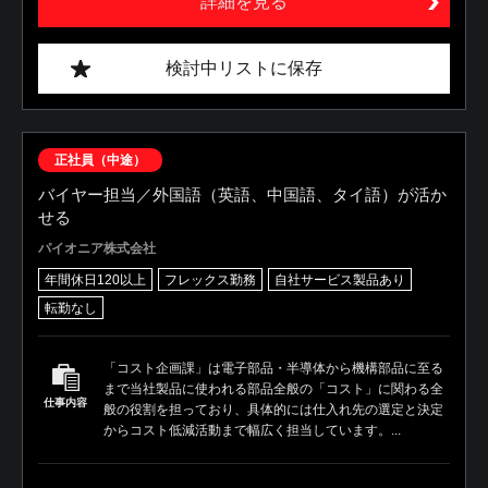
詳細を見る
検討中リストに保存
正社員（中途）
バイヤー担当／外国語（英語、中国語、タイ語）が活か
せる
パイオニア株式会社
年間休日120以上
フレックス勤務
自社サービス製品あり
転勤なし
「コスト企画課」は電子部品・半導体から機構部品に至る
まで当社製品に使われる部品全般の「コスト」に関わる全
仕事内容
般の役割を担っており、具体的には仕入れ先の選定と決定
からコスト低減活動まで幅広く担当しています。...