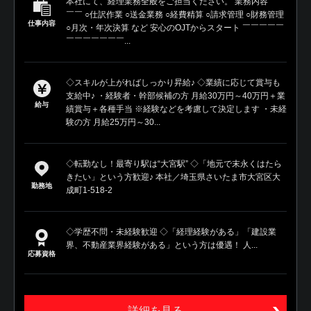
本社にて、経理業務全般をご担当ください。 業務内容 ￣￣
￣￣ ○仕訳作業 ○送金業務 ○経費精算 ○請求管理 ○財務管理
仕事内容
○月次・年次決算 など 安心のOJTからスタート ￣￣￣￣￣
￣￣￣￣￣￣￣...
◇スキルが上がればしっかり昇給♪ ◇業績に応じて賞与も
支給中♪ ・経験者・幹部候補の方 月給30万円～40万円＋業
給与
績賞与＋各種手当 ※経験などを考慮して決定します ・未経
験の方 月給25万円～30...
◇転勤なし！最寄り駅は“大宮駅” ◇「地元で末永くはたら
きたい」という方歓迎♪ 本社／埼玉県さいたま市大宮区大
勤務地
成町1-518-2
◇学歴不問・未経験歓迎 ◇「経理経験がある」「建設業
界、不動産業界経験がある」という方は優遇！ 人...
応募資格
詳細を見る