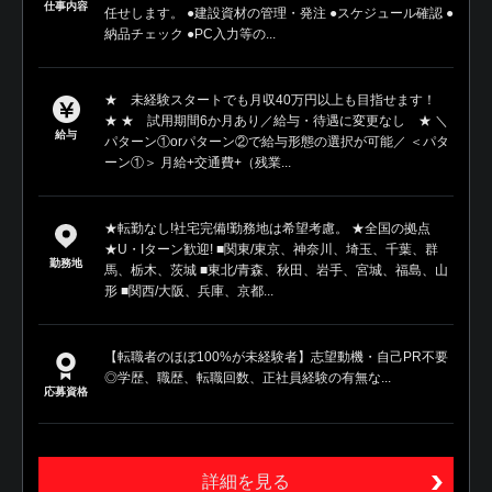
仕事内容
任せします。 ●建設資材の管理・発注 ●スケジュール確認 ●
納品チェック ●PC入力等の...
★ 未経験スタートでも月収40万円以上も目指せます！
★ ★ 試用期間6か月あり／給与・待遇に変更なし ★ ＼
給与
パターン①orパターン②で給与形態の選択が可能／ ＜パタ
ーン①＞ 月給+交通費+（残業...
★転勤なし!社宅完備!勤務地は希望考慮。 ★全国の拠点
★U・Iターン歓迎! ■関東/東京、神奈川、埼玉、千葉、群
勤務地
馬、栃木、茨城 ■東北/青森、秋田、岩手、宮城、福島、山
形 ■関西/大阪、兵庫、京都...
【転職者のほぼ100%が未経験者】志望動機・自己PR不要
◎学歴、職歴、転職回数、正社員経験の有無な...
応募資格
詳細を見る