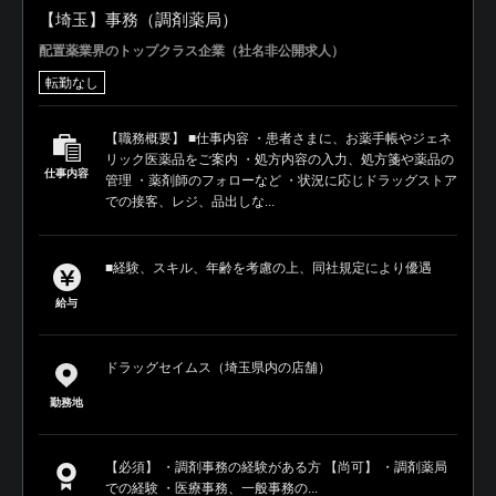
【埼玉】事務（調剤薬局）
配置薬業界のトップクラス企業（社名非公開求人）
転勤なし
【職務概要】 ■仕事内容 ・患者さまに、お薬手帳やジェネ
リック医薬品をご案内 ・処方内容の入力、処方箋や薬品の
仕事内容
管理 ・薬剤師のフォローなど ・状況に応じドラッグストア
での接客、レジ、品出しな...
■経験、スキル、年齢を考慮の上、同社規定により優遇
給与
ドラッグセイムス（埼玉県内の店舗）
勤務地
【必須】 ・調剤事務の経験がある方 【尚可】 ・調剤薬局
での経験 ・医療事務、一般事務の...