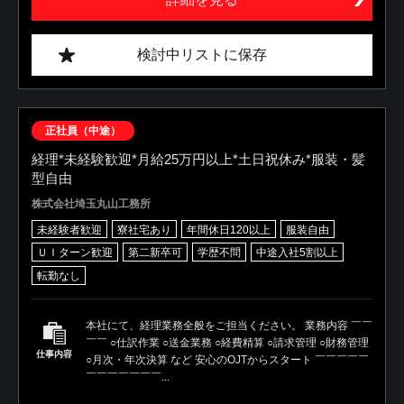
検討中リストに保存
正社員（中途）
経理*未経験歓迎*月給25万円以上*土日祝休み*服装・髪
型自由
株式会社埼玉丸山工務所
未経験者歓迎
寮社宅あり
年間休日120以上
服装自由
ＵＩターン歓迎
第二新卒可
学歴不問
中途入社5割以上
転勤なし
本社にて、経理業務全般をご担当ください。 業務内容 ￣￣
￣￣ ○仕訳作業 ○送金業務 ○経費精算 ○請求管理 ○財務管理
仕事内容
○月次・年次決算 など 安心のOJTからスタート ￣￣￣￣￣
￣￣￣￣￣￣￣...