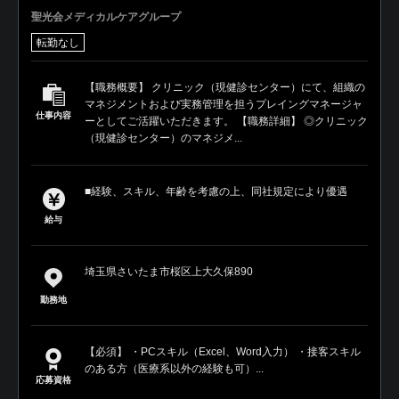
聖光会メディカルケアグループ
転勤なし
【職務概要】 クリニック（現健診センター）にて、組織の
マネジメントおよび実務管理を担うプレイングマネージャ
仕事内容
ーとしてご活躍いただきます。 【職務詳細】 ◎クリニック
（現健診センター）のマネジメ...
■経験、スキル、年齢を考慮の上、同社規定により優遇
給与
埼玉県さいたま市桜区上大久保890
勤務地
【必須】 ・PCスキル（Excel、Word入力） ・接客スキル
のある方（医療系以外の経験も可）...
応募資格