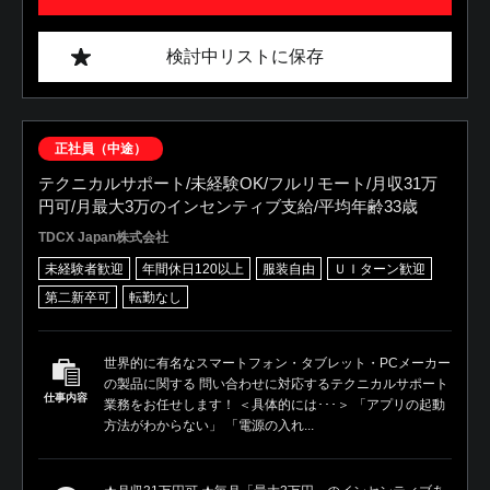
検討中リストに保存
正社員（中途）
テクニカルサポート/未経験OK/フルリモート/月収31万
円可/月最大3万のインセンティブ支給/平均年齢33歳
TDCX Japan株式会社
未経験者歓迎
年間休日120以上
服装自由
ＵＩターン歓迎
第二新卒可
転勤なし
世界的に有名なスマートフォン・タブレット・PCメーカー
の製品に関する 問い合わせに対応するテクニカルサポート
仕事内容
業務をお任せします！ ＜具体的には･･･＞ 「アプリの起動
方法がわからない」 「電源の入れ...