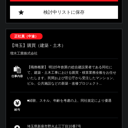
検討中リストに保存
正社員（中途）
【埼玉】購買（建築・土木）
増木工業株式会社
【職務概要】 明治5年創業の総合建設業者である同社に
て、建築・土木工事における購買・積算業務全般をお任せ
仕事内容
いたします。民間および官公庁から受注したマンション、
ビル、公共施設などの新築・改修プロジェクト...
■経験、スキル、年齢を考慮の上、同社規定により優遇
給与
埼玉県新座市野火止三丁目10番7号