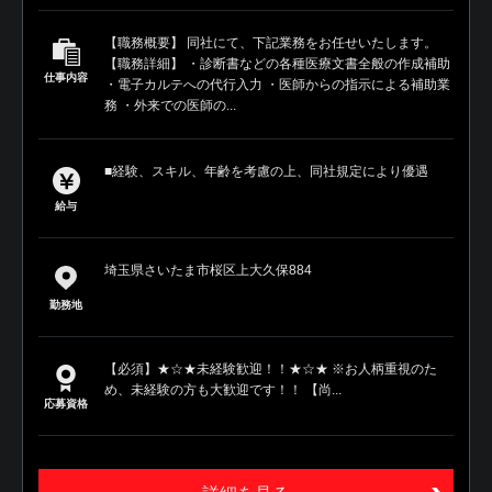
【職務概要】 同社にて、下記業務をお任せいたします。
【職務詳細】 ・診断書などの各種医療文書全般の作成補助
仕事内容
・電子カルテへの代行入力 ・医師からの指示による補助業
務 ・外来での医師の...
■経験、スキル、年齢を考慮の上、同社規定により優遇
給与
埼玉県さいたま市桜区上大久保884
勤務地
【必須】★☆★未経験歓迎！！★☆★ ※お人柄重視のた
め、未経験の方も大歓迎です！！ 【尚...
応募資格