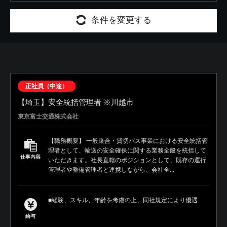
条件を変更する
正社員（中途）
【埼玉】安全統括管理者 ※川越市
東京富士交通株式会社
【職務概要】 一般乗合・貸切バス事業における安全統括管
理者として、輸送の安全確保に関する業務全般を統括して
仕事内容
いただきます。社長直轄のポジションとして、既存の運行
管理者や整備管理者と連携しながら、会社全...
■経験、スキル、年齢を考慮の上、同社規定により優遇
給与