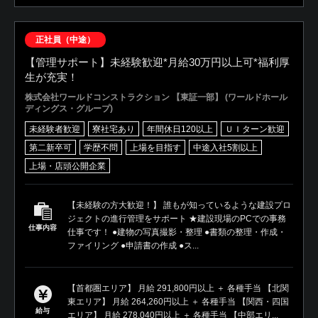
正社員（中途）
【管理サポート】未経験歓迎*月給30万円以上可*福利厚
生が充実！
株式会社ワールドコンストラクション 【東証一部】 (ワールドホール
ディングス・グループ)
未経験者歓迎
寮社宅あり
年間休日120以上
ＵＩターン歓迎
第二新卒可
学歴不問
上場を目指す
中途入社5割以上
上場・店頭公開企業
【未経験の方大歓迎！】 誰もが知っているような建設プロ
ジェクトの進行管理をサポート ★建設現場のPCでの事務
仕事内容
仕事です！ ●建物の写真撮影・整理 ●書類の整理・作成・
ファイリング ●申請書の作成 ●ス...
【首都圏エリア】 月給 291,800円以上 ＋ 各種手当 【北関
東エリア】 月給 264,260円以上 ＋ 各種手当 【関西・四国
給与
エリア】 月給 278,040円以上 ＋ 各種手当 【中部エリ...