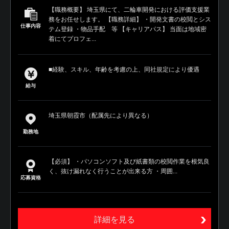
【職務概要】 埼玉県にて、二輪車開発における評価支援業
務をお任せします。 【職務詳細】 ・開発文書の校閲とシス
仕事内容
テム登録 ・物品手配 等 【キャリアパス】 当面は地域密
着にてプロフェ...
■経験、スキル、年齢を考慮の上、同社規定により優遇
給与
埼玉県朝霞市（配属先により異なる）
勤務地
【必須】 ・パソコンソフト及び紙書類の校閲作業を根気良
く、抜け漏れなく行うことが出来る方 ・周囲...
応募資格
詳細を見る