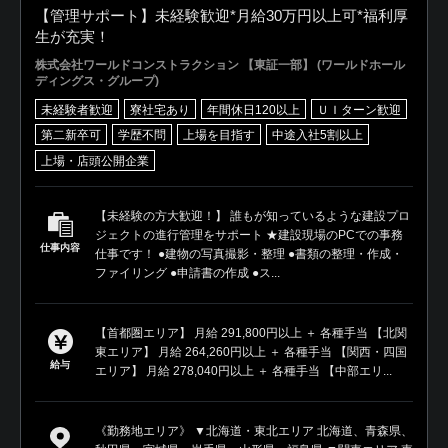
【管理サポート】未経験歓迎*月給30万円以上可*福利厚
生が充実！
株式会社ワールドコンストラクション 【東証一部】 (ワールドホール
ディングス・グループ)
未経験者歓迎
寮社宅あり
年間休日120以上
ＵＩターン歓迎
第二新卒可
学歴不問
上場を目指す
中途入社5割以上
上場・店頭公開企業
【未経験の方大歓迎！】 誰もが知っているような建設プロ
ジェクトの進行管理をサポート ★建設現場のPCでの事務
仕事内容
仕事です！ ●建物の写真撮影・整理 ●書類の整理・作成・
ファイリング ●申請書の作成 ●ス...
【首都圏エリア】 月給 291,800円以上 ＋ 各種手当 【北関
東エリア】 月給 264,260円以上 ＋ 各種手当 【関西・四国
給与
エリア】 月給 278,040円以上 ＋ 各種手当 【中部エリ...
《勤務地エリア》 ▼北海道・東北エリア 北海道、青森県、