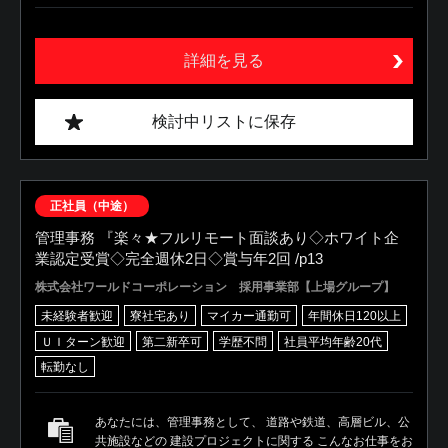
詳細を見る
検討中リストに保存
正社員（中途）
管理事務 『楽々★フルリモート面談あり◇ホワイト企
業認定受賞◇完全週休2日◇賞与年2回 /p13
株式会社ワールドコーポレーション 採用事業部【上場グループ】
未経験者歓迎
寮社宅あり
マイカー通勤可
年間休日120以上
ＵＩターン歓迎
第二新卒可
学歴不問
社員平均年齢20代
転勤なし
あなたには、管理事務として、 道路や鉄道、高層ビル、公
共施設などの 建設プロジェクトに関する こんなお仕事をお