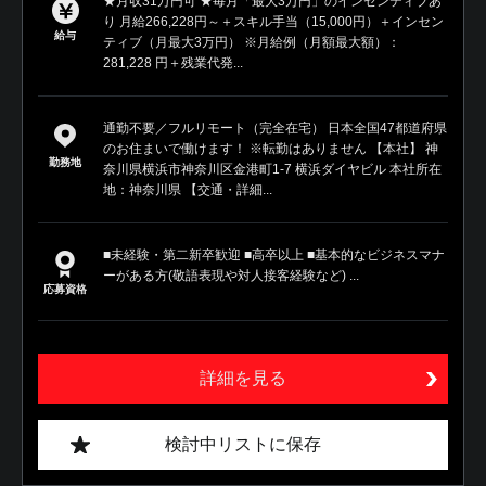
★月収31万円可 ★毎月「最大3万円」のインセンティブあ
り 月給266,228円～＋スキル手当（15,000円）＋インセン
給与
ティブ（月最大3万円） ※月給例（月額最大額）：
281,228 円＋残業代発...
通勤不要／フルリモート（完全在宅） 日本全国47都道府県
のお住まいで働けます！ ※転勤はありません 【本社】 神
勤務地
奈川県横浜市神奈川区金港町1‐7 横浜ダイヤビル 本社所在
地：神奈川県 【交通・詳細...
■未経験・第二新卒歓迎 ■高卒以上 ■基本的なビジネスマナ
ーがある方(敬語表現や対人接客経験など) ...
応募資格
詳細を見る
検討中リストに保存