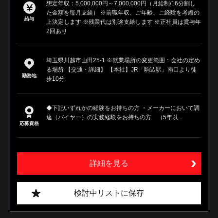
想定年収：5,000,000円～7,000,000円（月給制/16分割し
た金額を毎月支給） ※前職年収、ご年齢、ご経験を考慮の
給与
上決定します ※残業代は別途支給します ※正社員は賞与年
2回あり
埼玉県川越市山田25-1 ※就業場所の変更範囲：会社の定め
る場所 【交通・詳細】 【本社】JR「駒込駅」南口より徒
勤務地
歩10分
◆下記いずれかの経験をお持ちの方 ・メーカーにおいて調
達（バイヤー）の実務経験をお持ちの方 （5年以...
応募資格
詳細を見る
検討中リストに保存