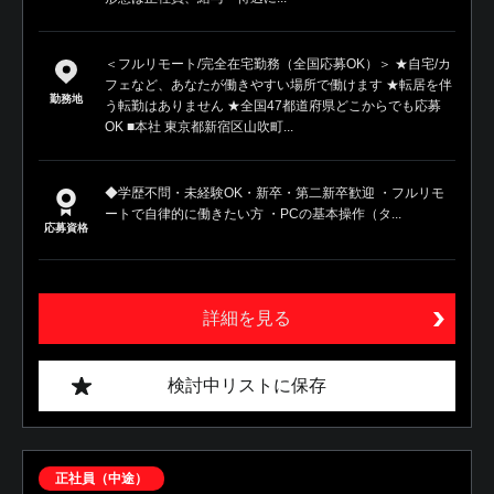
＜フルリモート/完全在宅勤務（全国応募OK）＞ ★自宅/カ
フェなど、あなたが働きやすい場所で働けます ★転居を伴
勤務地
う転勤はありません ★全国47都道府県どこからでも応募
OK ■本社 東京都新宿区山吹町...
◆学歴不問・未経験OK・新卒・第二新卒歓迎 ・フルリモ
ートで自律的に働きたい方 ・PCの基本操作（タ...
応募資格
詳細を見る
検討中リストに保存
正社員（中途）