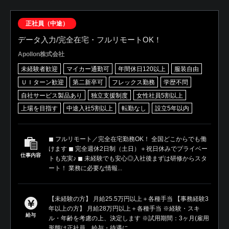
正社員（中途）
データ入力/完全在宅・フルリモートOK！
Apollon株式会社
未経験者歓迎
マイカー通勤可
年間休日120以上
服装自由
ＵＩターン歓迎
第二新卒可
フレックス勤務
学歴不問
自社サービス製品あり
独立支援制度
女性社員5割以上
上場を目指す
中途入社5割以上
転勤なし
設立5年以内
◼︎ フルリモート／完全在宅勤務OK！ 全国どこからでも働
けます ◼︎ 完全週休2日制（土日）＋祝日休みでプライベー
仕事内容
トも充実♪ ◼︎ 未経験でも安心◎入社後まずは研修からスタ
ート！ 業務に必要な情報...
【未経験の方】 月給25.5万円以上＋各種手当 【事務経験3
年以上の方】 月給28万円以上＋各種手当 ※経験・スキ
給与
ル・年齢を考慮の上、決定します ※試用期間：3ヶ月(雇用
形態は正社員、給与・待遇に...