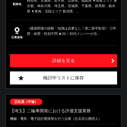
秋田県、宮城県、岩手県、山形県、福島県 ▼関東エリア 東
勤務地
京都、神奈川県、埼玉県、茨城県、千葉県、群馬県、栃木
県 ▼東海・北陸エリア 新潟県、...
《建築関連の経験・知識は必要なし！第二新卒歓迎》 ◎学
歴・経歴・性別不問 ★20～30代メンバーが活...
応募資格
詳細を見る
検討中リストに保存
正社員（中途）
【埼玉】二輪車開発における評価支援業務
機械・電気・電子設計開発等を行う企業（社名非公開求人）