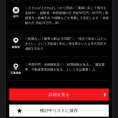
◇スキルが上がればしっかり昇給♪ ◇業績に応じて賞与も
支給中♪ ・経験者・幹部候補の方 月給30万円～40万円＋業
給与
績賞与＋各種手当 ※経験などを考慮して決定します ・未経
験の方 月給25万円～30...
◇転勤なし！最寄り駅は“大宮駅” ◇「地元で末永くはたら
きたい」という方歓迎♪ 本社／埼玉県さいたま市大宮区大
勤務地
成町1-518-2
◇学歴不問・未経験歓迎 ◇「経理経験がある」「建設業
界、不動産業界経験がある」という方は優遇！ 人...
応募資格
詳細を見る
検討中リストに保存