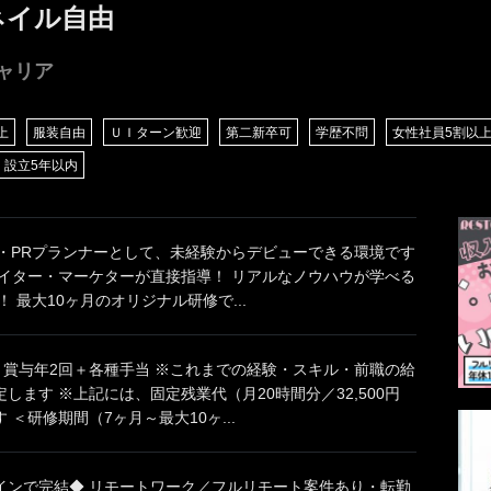
ネイル自由
ャリア
上
服装自由
ＵＩターン歓迎
第二新卒可
学歴不問
女性社員5割以
設立5年以内
ー・PRプランナーとして、未経験からデビューできる環境です
エイター・マーケターが直接指導！ リアルなノウハウが学べる
！ 最大10ヶ月のオリジナル研修で...
＋賞与年2回＋各種手当 ※これまでの経験・スキル・前職の給
します ※上記には、固定残業代（月20時間分／32,500円
 ＜研修期間（7ヶ月～最大10ヶ...
インで完結◆ リモートワーク／フルリモート案件あり・転勤