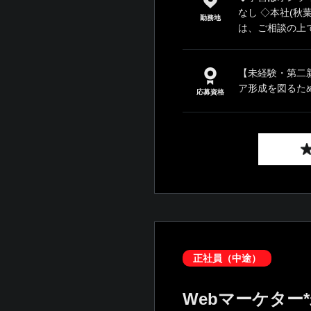
なし ◇本社(秋
勤務地
は、ご相談の上で
【未経験・第二
ア形成を図るため)
応募資格
正社員（中途）
Webマーケター