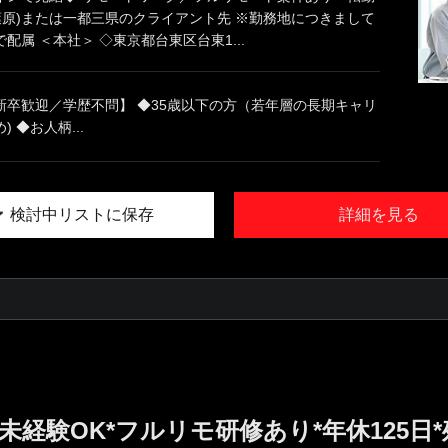
葉原)または一都三県のクライアント先 ※勤務地につきまして
配属 ＜本社＞ ◇東京都台東区台東1...
新卒歓迎／学歴不問】 ◆35歳以下の方（若年層の長期キャリ
 ◆お人柄...
検討中リストに保存
詳細を見る
*未経験OK*フルリモ研修あり*年休125日