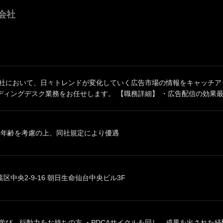
会社
同社において、日々トレンドが変化していく広告市場の情報をキャッチア
ィングデスク業務をお任せします。 【職務詳細】 ・広告配信の効果最大
、年齢を考慮の上、同社規定により優遇
区中央2-9-16 朝日生命仙台中央ビル3F
学び、行動力をお持ちの方 ・PDCAサイクルを回し、成果を出された経験