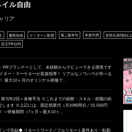
ネイル自由
ャリア
上
服装自由
ＵＩターン歓迎
第二新卒可
学歴不問
女性社員5割以
設立5年以内
ー・PRプランナーとして、未経験からデビューできる環境です
エイター・マーケターが直接指導！ リアルなノウハウが学べる
！ 最大10ヶ月のオリジナル研修で...
＋賞与年2回＋各種手当 ※これまでの経験・スキル・前職の給
します ※上記には、固定残業代（月20時間分／32,500円
 ＜研修期間（7ヶ月～最大10ヶ...
インで完結◆ リモートワーク／フルリモート案件あり・転勤