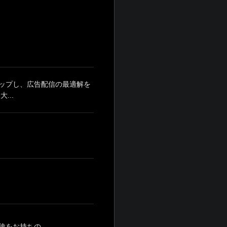
ップし、広告配信の最適解を
...
をお持ちの...