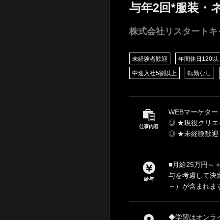
与年2回*服装・
株式会社リスタートキ
未経験者歓迎
年間休日120以
中途入社5割以上
転勤なし
WEBマーケタ
◎ ★現役クリ
仕事内容
◎ ★未経験歓迎
■月給25万円～
与を考慮して決定
給与
～）が含まれます
◆学習はオンラ