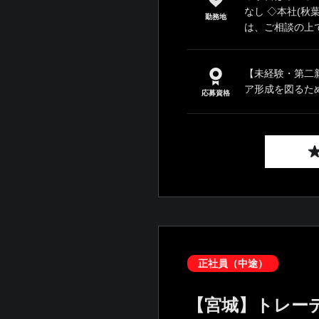
なし ◇本社(秋
勤務地
は、ご相談の上で
【未経験・第二
ア形成を図るため)
応募資格
正社員（中途）
【宮城】トレー