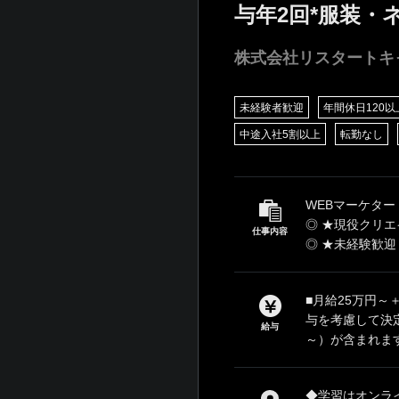
与年2回*服装・
株式会社リスタートキ
未経験者歓迎
年間休日120以
中途入社5割以上
転勤なし
WEBマーケタ
◎ ★現役クリ
仕事内容
◎ ★未経験歓迎
■月給25万円～
与を考慮して決定
給与
～）が含まれます
◆学習はオンラ