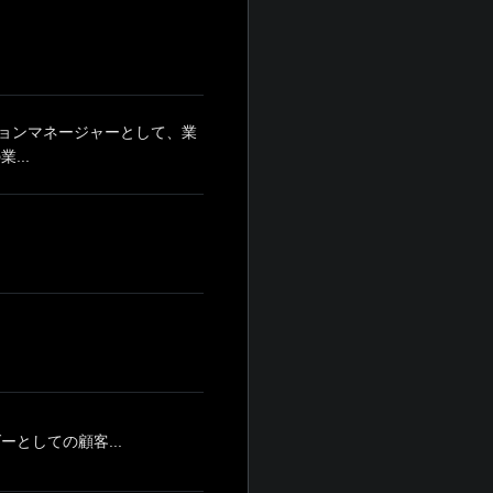
ョンマネージャーとして、業
...
としての顧客...