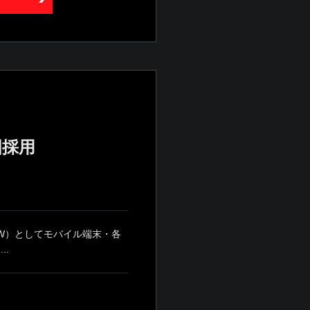
国採用
W）としてモバイル端末・各
..