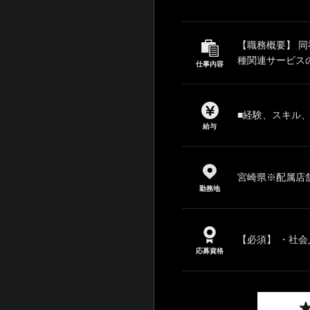
【職務概要】 
種関連サービスの
仕事内容
■経験、スキル
給与
宮崎県※配属店
勤務地
【必須】 ・社会
応募資格