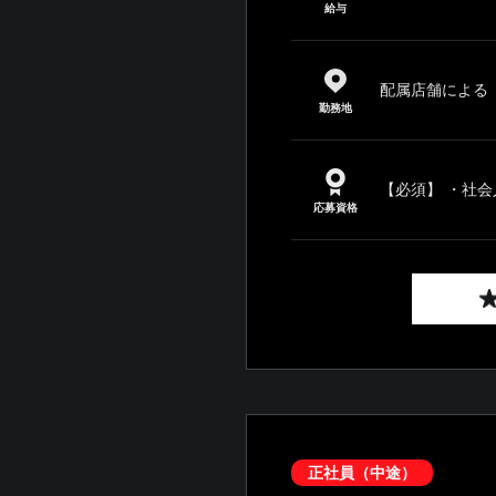
給与
配属店舗による
勤務地
【必須】 ・社会
応募資格
正社員（中途）