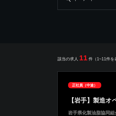
11
該当の求人
件（1~11件
正社員（中途）
【岩手】製造オペ
岩手県化製油脂協同組