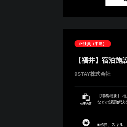
正社員（中途）
【福井】宿泊施
9STAY株式会社
【職務概要】 
などの課題解決を
仕事内容
■経験、スキル