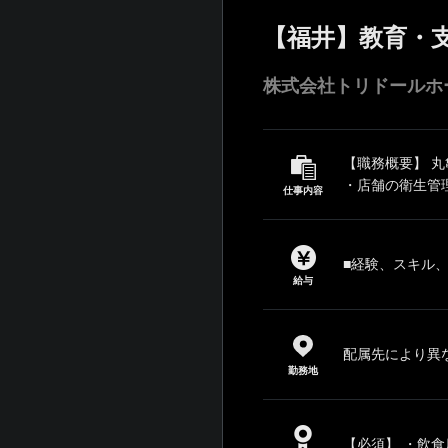
【福井】教育・
株式会社トリドールホ
【職務概要】 
・店舗の衛生管理
仕事内容
■経験、スキル
給与
配属先により異
勤務地
【必須】 ・飲食