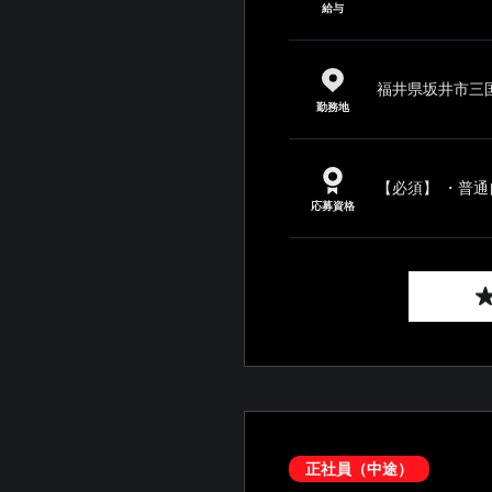
給与
福井県坂井市三国
勤務地
【必須】 ・普通
応募資格
正社員（中途）