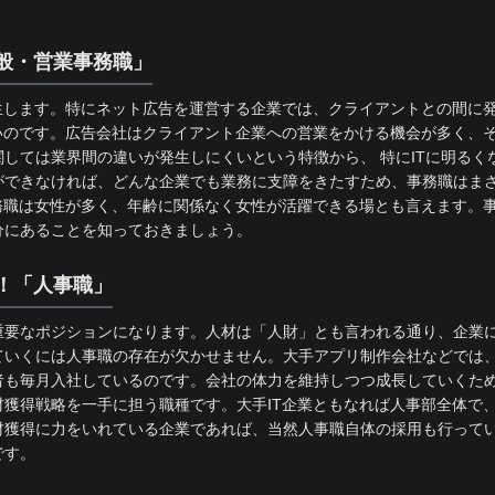
般・営業事務職」
生します。特にネット広告を運営する企業では、クライアントとの間に
いのです。広告会社はクライアント企業への営業をかける機会が多く、
しては業界間の違いが発生しにくいという特徴から、 特にITに明るく
ができなければ、どんな企業でも業務に支障をきたすため、事務職はま
務職は女性が多く、年齢に関係なく女性が活躍できる場とも言えます。事
分にあることを知っておきましょう。
！「人事職」
重要なポジションになります。人材は「人財」とも言われる通り、企業
いくには人事職の存在が欠かせません。大手アプリ制作会社などでは、
者も毎月入社しているのです。会社の体力を維持しつつ成長していくた
獲得戦略を一手に担う職種です。大手IT企業ともなれば人事部全体で、
材獲得に力をいれている企業であれば、当然人事職自体の採用も行って
です。