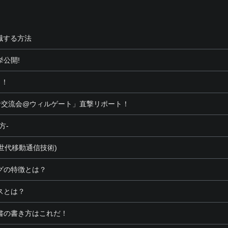
職する方法
公開!
ト！
者交流会@ウィルゲート」直撃リポート！
方-
5世代移動通信技術)
グの特徴とは？
スとは？
書の書き方はこれだ！