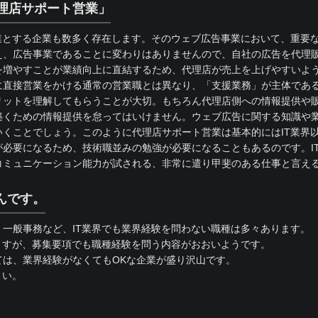
理店サポート営業」
業とする企業も数多く存在します。そのウェブ広告事業において、重要
え、広告事業であることに変わりはありませんので、自社の広告を代理
を増やすことが業績向上に直結するため、代理店が売上を上げやすいよ
に直接営業をかける通常の営業職とは異なり、「支援業務」が主体であ
リットを理解してもらうことが大切。もちろん代理店側への情報提供や
築くための情報提供を怠ってはいけません。ウェブ広告に関する知識や
くことでしょう。このように代理店サポート営業は基本的にはIT業界
必要になるため、技術職並みの勉強が必要になることもあるのです。I
コミュニケーション能力が試される、非常に遣り甲斐のある仕事と言え
んです。
一般事務など、IT業界でも業界経験を問わない職種は多々あります。
ますが、募集要項でも職種経験を問う内容がおおいようです。
ては、業界経験がなくてもOKな企業が盛り沢山です。
さい。