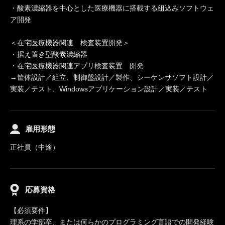
・酸素濃縮器を中心とした医療機器に搭載する組込みソフトウェ
ア開発
＜在宅医療機器関連 検査装置開発＞
・据え置き型酸素濃縮器
・在宅医療機器関連アプリ検査装置 開発
→筐体設計／組立、制御盤設計／製作、シーケンサソフト設計／
実装／テスト、Windowsアプリケーション設計／実装／テスト
雇用形態
正社員（中途）
応募資格
【必須要件】
理系の学部卒、または何らかのプログラミング言語での開発経験