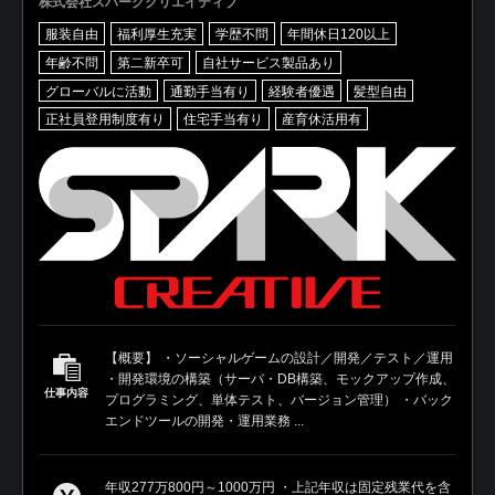
株式会社スパーククリエイティブ
服装自由
福利厚生充実
学歴不問
年間休日120以上
年齢不問
第二新卒可
自社サービス製品あり
グローバルに活動
通勤手当有り
経験者優遇
髪型自由
正社員登用制度有り
住宅手当有り
産育休活用有
【概要】 ・ソーシャルゲームの設計／開発／テスト／運用
・開発環境の構築（サーバ・DB構築、モックアップ作成、
仕事内容
プログラミング、単体テスト、バージョン管理） ・バック
エンドツールの開発・運用業務 ...
年収277万800円～1000万円 ・上記年収は固定残業代を含