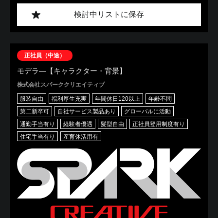
検討中リストに保存
正社員（中途）
モデラ―【キャラクター・背景】
株式会社スパーククリエイティブ
服装自由
福利厚生充実
年間休日120以上
年齢不問
第二新卒可
自社サービス製品あり
グローバルに活動
通勤手当有り
経験者優遇
髪型自由
正社員登用制度有り
住宅手当有り
産育休活用有