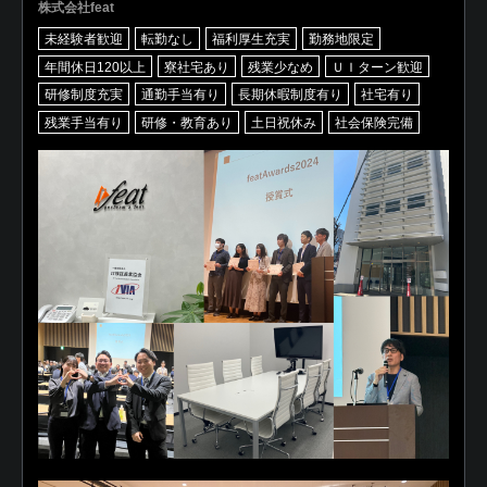
株式会社feat
未経験者歓迎
転勤なし
福利厚生充実
勤務地限定
年間休日120以上
寮社宅あり
残業少なめ
ＵＩターン歓迎
研修制度充実
通勤手当有り
長期休暇制度有り
社宅有り
残業手当有り
研修・教育あり
土日祝休み
社会保険完備