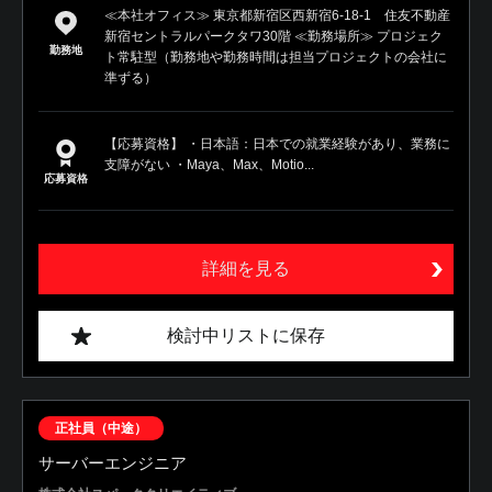
≪本社オフィス≫ 東京都新宿区西新宿6-18-1 住友不動産
新宿セントラルパークタワ30階 ≪勤務場所≫ プロジェク
勤務地
ト常駐型（勤務地や勤務時間は担当プロジェクトの会社に
準ずる）
【応募資格】 ・日本語：日本での就業経験があり、業務に
支障がない ・Maya、Max、Motio...
応募資格
詳細を見る
検討中リストに保存
正社員（中途）
サーバーエンジニア