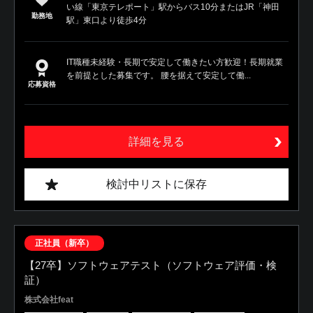
い線「東京テレポート」駅からバス10分またはJR「神田
勤務地
駅」東口より徒歩4分
IT職種未経験・長期で安定して働きたい方歓迎！長期就業
を前提とした募集です。 腰を据えて安定して働...
応募資格
詳細を見る
検討中リストに保存
正社員（新卒）
【27卒】ソフトウェアテスト（ソフトウェア評価・検
証）
株式会社feat