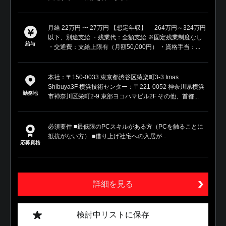
月給 22万円 〜 27万円 【想定年収】 264万円～324万円
以下、別途支給 ・残業代：全額支給 ※固定残業制度なし
給与
・交通費：支給上限有（月額50,000円） ・資格手当：...
本社：〒150-0033 東京都渋谷区猿楽町3-3 Imas
Shibuya3F 横浜技術センター：〒221-0052 神奈川県横浜
勤務地
市神奈川区栄町2-9 東部ヨコハマビル2F その他、首都...
必須要件 ■最低限のPCスキルがある方（PCを触ることに
抵抗がない方） ■借り上げ社宅への入居が...
応募資格
詳細を見る
検討中リストに保存