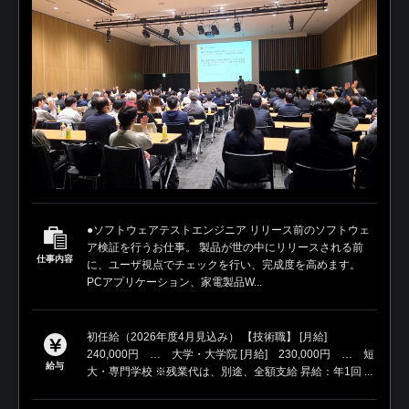
●ソフトウェアテストエンジニア リリース前のソフトウェ
ア検証を行うお仕事。 製品が世の中にリリースされる前
仕事内容
に、ユーザ視点でチェックを行い、完成度を高めます。
PCアプリケーション、家電製品W...
初任給（2026年度4月見込み） 【技術職】 [月給]
240,000円 … 大学・大学院 [月給] 230,000円 … 短
給与
大・専門学校 ※残業代は、別途、全額支給 昇給：年1回 ...