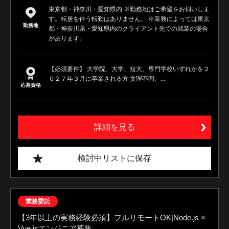
東京都・神奈川・愛知県内 ※勤務地はご希望をお伺いしま
す。転居を伴う転勤はありません。 ※業務によっては東京
勤務地
都・神奈川県・愛知県内のクライアント先での就業の場合
があります。
【必須要件】 大学院、大学、短大、専門学校いずれかを２
０２７年３月に卒業される方 文理不問、...
応募資格
詳細を見る
検討中リストに保存
業務委託
【3年以上の実務経験必須】フルリモートOK|Node.js ×
Vue.jsエンジニア募集