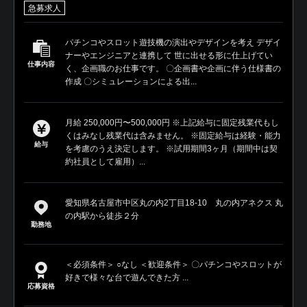
急募求人
パチンコやスロット遊技機の演出やデザインを考え デザイ
ナーやエンジニアと連携して 世に出せる形に仕上げてい
仕事内容
く、企画職のお仕事です。 〇企画書や企画に伴う仕様書の
作成 〇シミュレーションによる出...
月給 250,000円〜500,000円 ※上記給与に固定残業代もし
くはみなし残業代は含みません。 ※固定給与は経験・能力
給与
を考慮のうえ決定します。 ※試用期間3ヶ月（期間中は契
約社員として雇用）...
愛知県名古屋市中区丸の内2丁目18-10 丸の内アネクス 丸
の内駅から徒歩２分
勤務地
＜必須条件＞ ○なし ＜歓迎条件＞ 〇パチンコやスロットが
好きで様々な台で遊んできた方 ...
応募資格