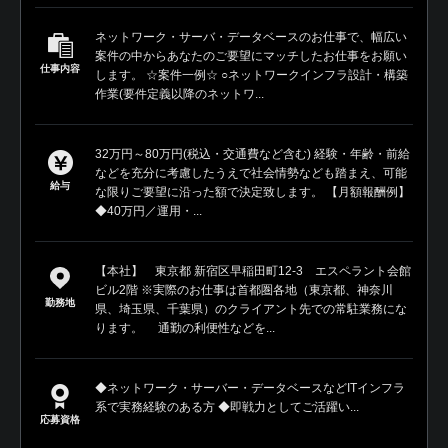
ネットワーク・サーバ・データベースのお仕事で、幅広い
案件の中からあなたのご要望にマッチしたお仕事をお願い
仕事内容
します。 ☆案件一例☆ ○ネットワークインフラ設計・構築
作業(要件定義以降のネットワ...
32万円～80万円(税込・交通費など含む) 経験・年齢・前給
などを充分に考慮したうえで社会情勢なども踏まえ、可能
給与
な限りご要望に沿った額で決定致します。 【月額報酬例】
◆40万円／運用・...
【本社】 東京都 新宿区早稲田町12-3 エスペラント会館
ビル2階 ※実際のお仕事は首都圏各地（東京都、神奈川
勤務地
県、埼玉県、千葉県）のクライアント先での常駐業務にな
ります。 通勤の利便性などを...
◆ネットワーク・サーバー・データベースなどITインフラ
系で実務経験のある方 ◆即戦力としてご活躍い...
応募資格