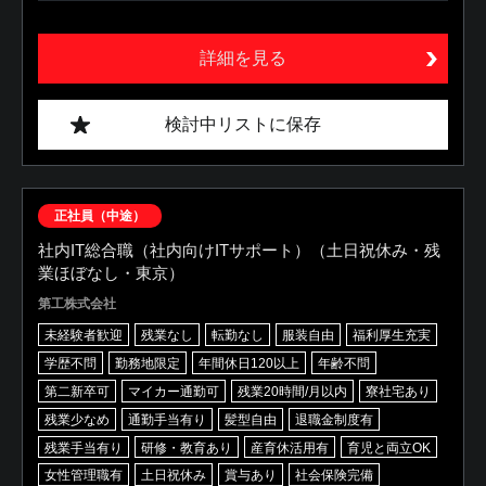
詳細を見る
検討中リストに保存
正社員（中途）
社内IT総合職（社内向けITサポート）（土日祝休み・残
業ほぼなし・東京）
第工株式会社
未経験者歓迎
残業なし
転勤なし
服装自由
福利厚生充実
学歴不問
勤務地限定
年間休日120以上
年齢不問
第二新卒可
マイカー通勤可
残業20時間/月以内
寮社宅あり
残業少なめ
通勤手当有り
髪型自由
退職金制度有
残業手当有り
研修・教育あり
産育休活用有
育児と両立OK
女性管理職有
土日祝休み
賞与あり
社会保険完備