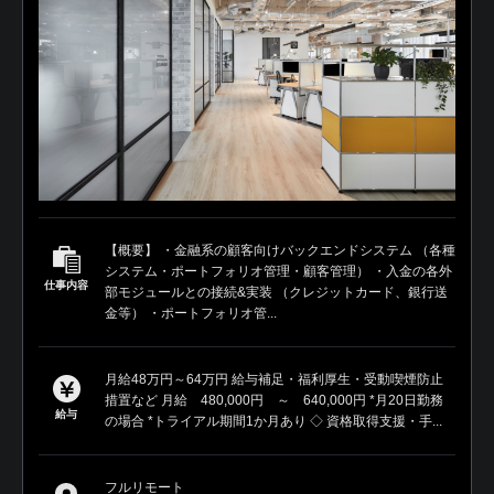
【概要】 ・金融系の顧客向けバックエンドシステム （各種
システム・ポートフォリオ管理・顧客管理） ・入金の各外
仕事内容
部モジュールとの接続&実装 （クレジットカード、銀行送
金等） ・ポートフォリオ管...
月給48万円～64万円 給与補足・福利厚生・受動喫煙防止
措置など 月給 480,000円 ～ 640,000円 *月20日勤務
給与
の場合 *トライアル期間1か月あり ◇ 資格取得支援・手...
フルリモート