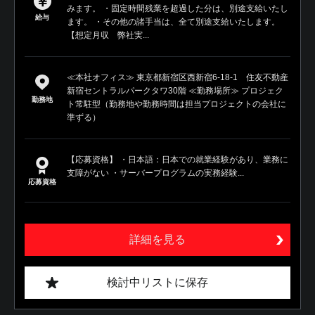
みます。 ・固定時間残業を超過した分は、別途支給いたし
給与
ます。 ・その他の諸手当は、全て別途支給いたします。
【想定月収 弊社実...
≪本社オフィス≫ 東京都新宿区西新宿6-18-1 住友不動産
新宿セントラルパークタワ30階 ≪勤務場所≫ プロジェク
勤務地
ト常駐型（勤務地や勤務時間は担当プロジェクトの会社に
準ずる）
【応募資格】 ・日本語：日本での就業経験があり、業務に
支障がない ・サーバープログラムの実務経験...
応募資格
詳細を見る
検討中リストに保存