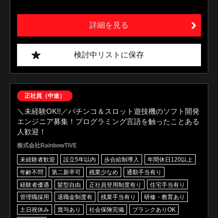
詳細を見る
検討中リストに保存
正社員（中途）
＼未経験OK!!／パチンコ＆スロット遊技機のソフト開発
エンジニア募集！プログラミング言語を触ったことある
人歓迎！
株式会社RainbowTIVE
未経験者歓迎
設立5年以内
歩合給制導入
年間休日120以上
年齢不問
第二新卒可
残業少なめ
通勤手当有り
経験者優遇
髪型自由
正社員登用制度有り
住宅手当有り
管理職採用
退職金制度有
残業手当有り
研修・教育あり
土日祝休み
賞与あり
社会保険完備
ブランクありOK