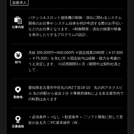
急募求人
パチンコ＆スロット遊技機の制御・演出に関わるシステム
開発のお仕事や システム自体を特許申請する際のお手伝い
仕事内容
などのお仕事となります。 ○制御開発：演出の抽選や映像
を表示したりするプログラムの設計...
月給 300,000円〜600,000円 ※固定残業20時間（￥37,800
～￥75,500）を含む/月 ※固定給与は経験・能力を考慮の
給与
うえ決定します。 ※試用期間3ヶ月（期間中は契約社員と
して...
愛知県名古屋市中区丸の内2丁目18-10 丸の内アネクスビ
ル 丸の内駅から徒歩２分 ※事務所移転による名古屋市内で
勤務地
の転勤はあります
＜必須条件＞ ○なし ＜歓迎条件＞ 〇ソフト開発に対して意
欲がある方 〇PC基本操作（W...
応募資格