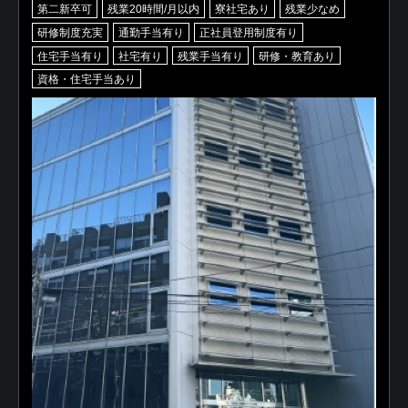
第二新卒可
残業20時間/月以内
寮社宅あり
残業少なめ
研修制度充実
通勤手当有り
正社員登用制度有り
住宅手当有り
社宅有り
残業手当有り
研修・教育あり
資格・住宅手当あり