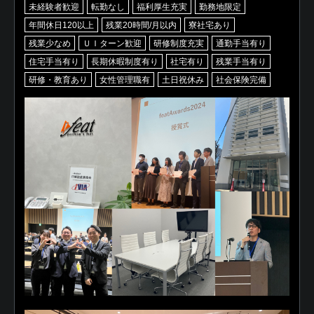
未経験者歓迎
転勤なし
福利厚生充実
勤務地限定
年間休日120以上
残業20時間/月以内
寮社宅あり
残業少なめ
ＵＩターン歓迎
研修制度充実
通勤手当有り
住宅手当有り
長期休暇制度有り
社宅有り
残業手当有り
研修・教育あり
女性管理職有
土日祝休み
社会保険完備