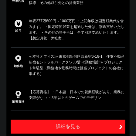
仕事内容
指導、その他取引先との折衝業務
年収277万800円～1000万円 ・上記年収は固定残業代を含
みます。 ・固定時間残業を超過した分は、別途支給いたし
給与
ます。 ・その他の諸手当は、全て別途支給いたします。
【想定月収 弊社実...
≪本社オフィス≫ 東京都新宿区西新宿6-18-1 住友不動産
新宿セントラルパークタワ30階 ≪勤務場所≫ プロジェク
勤務地
ト常駐型（勤務地や勤務時間は担当プロジェクトの会社に
準ずる）
【応募資格】 ・日本語：日本での就業経験があり、業務に
支障がない ・3年以上のゲームでのモデリン...
応募資格
詳細を見る