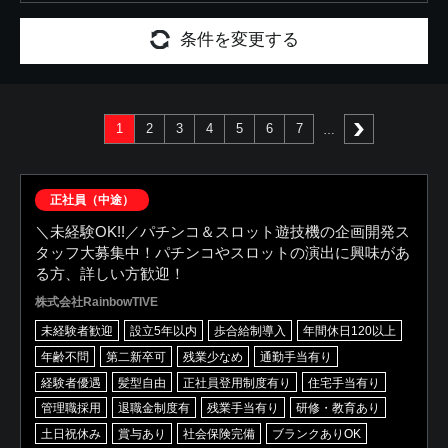
条件を変更する
1
2
3
4
5
6
7
次へ
正社員（中途）
＼未経験OK!!／パチンコ＆スロット遊技機の企画開発ス
タッフ大募集中！パチンコやスロットの演出に興味があ
る方、詳しい方歓迎！
株式会社RainbowTIVE
未経験者歓迎
設立5年以内
歩合給制導入
年間休日120以上
年齢不問
第二新卒可
残業少なめ
通勤手当有り
経験者優遇
髪型自由
正社員登用制度有り
住宅手当有り
管理職採用
退職金制度有
残業手当有り
研修・教育あり
土日祝休み
賞与あり
社会保険完備
ブランクありOK