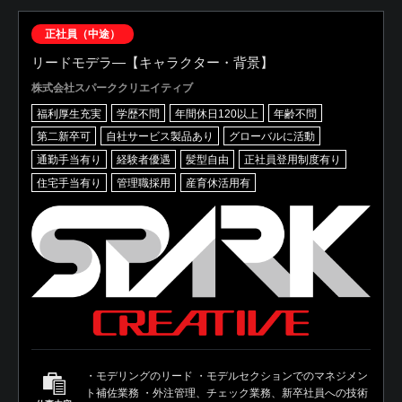
正社員（中途）
リードモデラ―【キャラクター・背景】
株式会社スパーククリエイティブ
福利厚生充実
学歴不問
年間休日120以上
年齢不問
第二新卒可
自社サービス製品あり
グローバルに活動
通勤手当有り
経験者優遇
髪型自由
正社員登用制度有り
住宅手当有り
管理職採用
産育休活用有
・モデリングのリード ・モデルセクションでのマネジメン
ト補佐業務 ・外注管理、チェック業務、新卒社員への技術