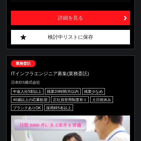
詳細を見る
検討中リストに保存
業務委託
ITインフラエンジニア募集(業務委託)
日本IDS株式会社
中途入社5割以上
残業20時間/月以内
残業少なめ
40歳以上の応募歓迎
正社員登用制度有り
土日祝休み
ブランクありOK
採用枠5名以上