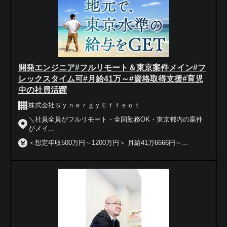
開発エンジニア#フルリモート＆東京案件メイン#フ
レックスタイム可#月給41万～#資格取得支援#育児
中の社員活躍
株式会社ＳｙｎｅｒｇｙＥｆｆｅｃｔ
＼社員全員がフルリモート・全国勤務OK・東京都内の案件
がメイ...
＜想定年収500万円～1200万円＞ 月給41万6666円～...