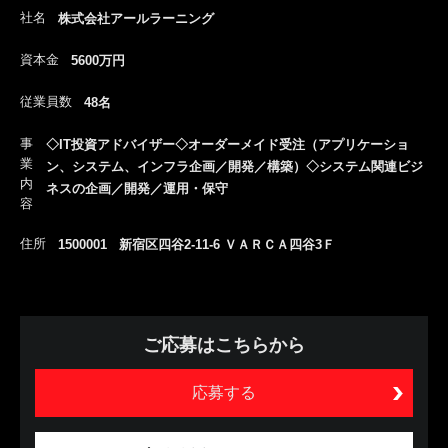
社名
株式会社アールラーニング
資本金
5600万円
従業員数
48名
事
◇IT投資アドバイザー◇オーダーメイド受注（アプリケーショ
業
ン、システム、インフラ企画／開発／構築）◇システム関連ビジ
内
ネスの企画／開発／運用・保守
容
住所
1500001 新宿区四谷2-11-6 ＶＡＲＣＡ四谷3Ｆ
ご応募はこちらから
応募する