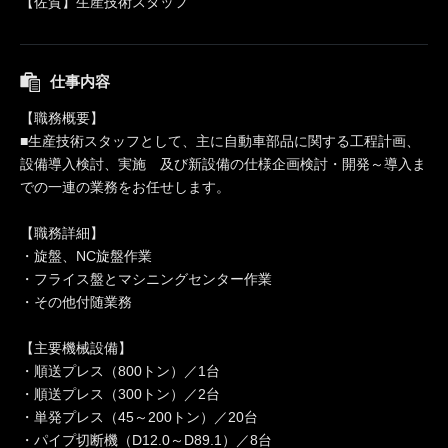
【佐賀】生産技術スタッフ
仕事内容
【職務概要】
■生産技術スタッフとして、主に自動車部品に関する工程計画、
設備導入検討、実施 及び新設備の仕様企画検討・開発～導入ま
での一連の業務をお任せします。
【職務詳細】
・旋盤、NC旋盤作業
・フライス盤とマシニングセンター作業
・その他付随業務
【主要機械設備】
・順送プレス（800トン）／1台
・順送プレス（300トン）／2台
・単発プレス（45～200トン）／20台
・パイプ切断機（D12.0～D89.1）／8台