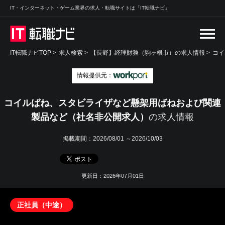
IT・インターネット・ゲーム業界の求人・転職サイトは「IT転職ナビ」
IT転職ナビTOP
>
求人検索
>
【長野】経理財務（駒ヶ根市）の求人情報 >
コイ
情報提供元：
コイルばね、スタビライザなど懸架用ばねおよび関連
製品など（社名非公開求人）
の求人情報
掲載期間：
2026/08/01 ～2026/10/03
更新日：2026年07月01日
正社員（中途）