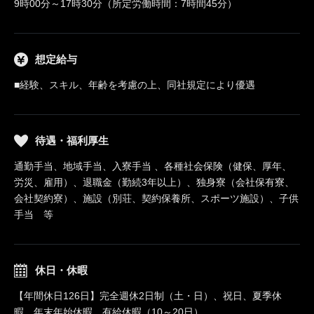
9時00分～17時30分（所定労働時間：7時間45分）
想定給与
■経験、スキル、年齢を考慮の上、同社規定により優遇
待遇・福利厚生
通勤手当、地域手当、入寮手当 、各種社会保険（健保、厚年、
労災、雇用）、退職金（勤続3年以上）、独身寮（会社保有寮、
会社契約寮）、施設（別荘、契約保養所、スポーツ施設）、子供
手当 等
休日・休暇
【年間休日126日】完全週休2日制（土・日）、祝日、夏季休
暇、年末年始休暇、有給休暇（10～20日）