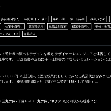
E
歩合給制導入
年間休日120以上
年齢不問
第二新卒可
残業少なめ
住宅手当有り
管理職採用
退職金制度有
残業手当有り
研修・教育
ランクありOK
急募求人
ット遊技機の演出やデザインを考え デザイナーやエンジニアと連携して
事です。 〇企画書や企画に伴う仕様書の作成 〇シミュレーションによる
00円〜500,000円 ※上記給与に固定残業代もしくはみなし残業代は含みま
します。 ※試用期間3ヶ月（期間中は契約社員として雇用）...
区丸の内2丁目18-10 丸の内アネクス 丸の内駅から徒歩２分