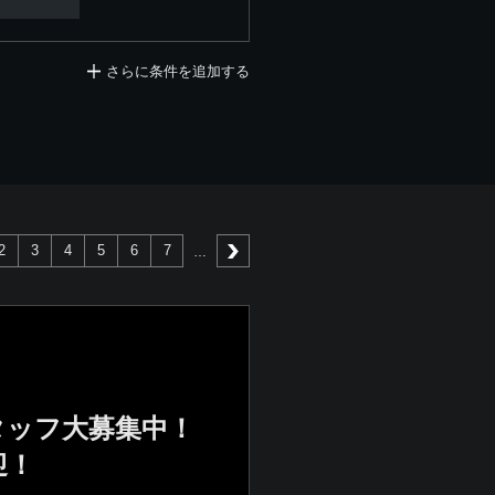
さらに条件を追加する
2
3
4
5
6
7
次へ
タッフ大募集中！
迎！