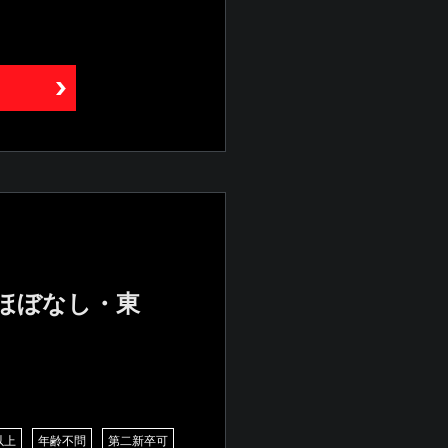
業ほぼなし・東
以上
年齢不問
第二新卒可