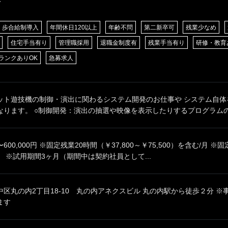
歩合給制導入
年間休日120以上
年齢不問
第二新卒可
残業少なめ
住宅手当有り
管理職採用
退職金制度有
残業手当有り
研修・教育
ランクありOK
急募求人
ット遊技機の制御・演出に関わるシステム開発のお仕事や システム自体
ります。 ○制御開発：演出の抽選や映像を表示したりするプログラムの設
0円〜600,000円 ※固定残業20時間（￥37,800～￥75,500）を含む/
 ※試用期間3ヶ月（期間中は契約社員として...
区丸の内2丁目18-10 丸の内アネクスビル 丸の内駅から徒歩２分 
ます