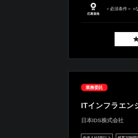
＜必須条件＞ ○
応募資格
業務委託
ITインフラエン
日本IDS株式会社
中途入社5割以上
残業20時間