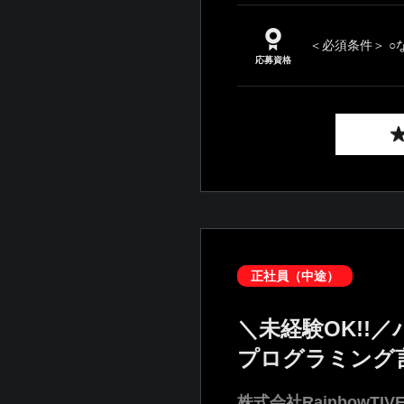
＜必須条件＞ ○
応募資格
正社員（中途）
＼未経験OK!
プログラミング
株式会社RainbowTIV