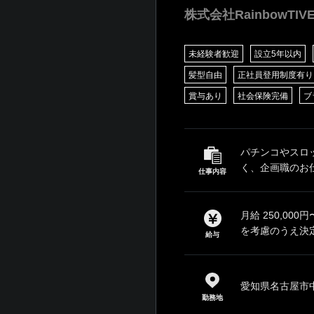
株式会社RainbowTIV
未経験者歓迎
設立5年以内
髪型自由
正社員登用制度有り
賞与あり
社会保険完備
ブ
パチンコやスロ
く、企画職のお仕
仕事内容
月給 250,0
を考慮のうえ決定
給与
愛知県名古屋市中
勤務地