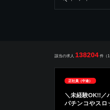
138204
該当の求人
件（1
正社員（中途）
＼未経験OK!!
パチンコやスロ