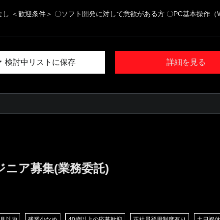
なし ＜歓迎条件＞ 〇ソフト開発に対して意欲がある方 〇PC基本操作（W.
検討中リストに保存
詳細を見る
ジニア募集(業務委託)
/月以内
残業少なめ
40歳以上の応募歓迎
正社員登用制度有り
土日祝