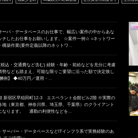
サーバ・データベースのお仕事で、幅広い案件の中からあな
ッチしたお仕事をお願いします。 ☆案件一例☆ ○ネットワー
構築作業(要件定義以降のネットワ...
円(税込・交通費など含む) 経験・年齢・前給などを充分に考慮
情勢なども踏まえ、可能な限りご要望に沿った額で決定致し
例】 ◆40万円／運用・...
 新宿区早稲田町12-3 エスペラント会館ビル2階 ※実際の
各地（東京都、神奈川県、埼玉県、千葉県）のクライアント
なります。 通勤の利便性などを...
・サーバー・データベースなどITインフラ系で実務経験のあ
てご活躍い...