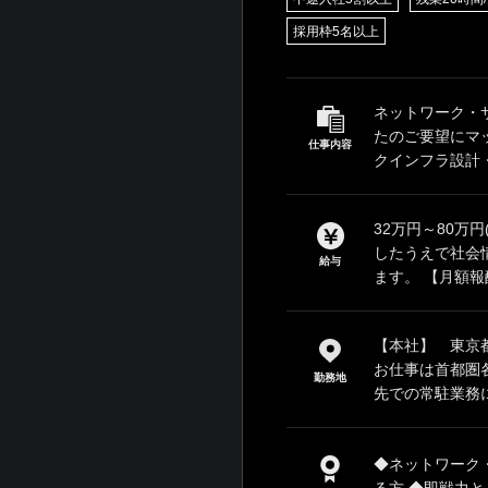
採用枠5名以上
ネットワーク・
たのご要望にマ
仕事内容
クインフラ設計・
32万円～80万
したうえで社会
給与
ます。 【月額報酬
【本社】 東京都
お仕事は首都圏
勤務地
先での常駐業務に
◆ネットワーク
る方 ◆即戦力とし