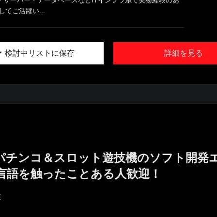
・サーバー・データベースなどITインフラ系で実務経験のあ
てご活躍い...
検討中リストに保存
詳細を見る
!／パチンコ＆スロット遊技機のソフト開発
言語を触ったことある人歓迎！
E