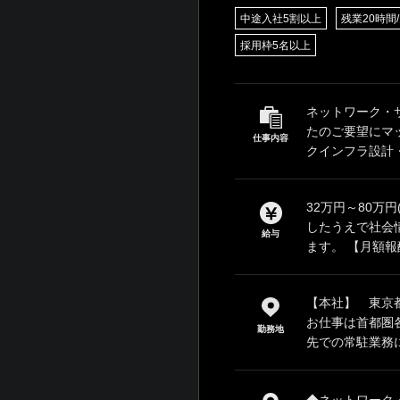
中途入社5割以上
残業20時間
採用枠5名以上
ネットワーク・
たのご要望にマ
仕事内容
クインフラ設計・
32万円～80万
したうえで社会
給与
ます。 【月額報酬
【本社】 東京都
お仕事は首都圏
勤務地
先での常駐業務に