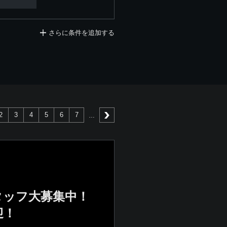
さらに条件を追加する
2
3
4
5
6
7
次へ
タッフ大募集中！
迎！