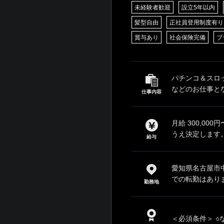
未経験者歓迎
設立5年以内
髪型自由
正社員登用制度有り
賞与あり
社会保険完備
ブ
パチンコ＆スロ
などのお仕事とな
仕事内容
月給 300,00
うえ決定します。
給与
愛知県名古屋市中
での転勤はあり
勤務地
＜必須条件＞ ○