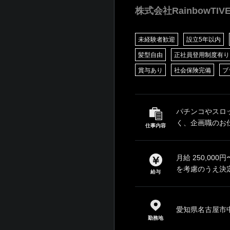
株式会社RainbowTIV
未経験者歓迎
設立5年以内
髪型自由
正社員登用制度有り
賞与あり
社会保険完備
ブ
パチンコやスロ
く、企画職のお仕
仕事内容
月給 250,0
を考慮のうえ決定
給与
愛知県名古屋市中
勤務地