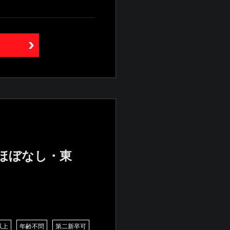
業ほぼなし・東
以上
年齢不問
第二新卒可