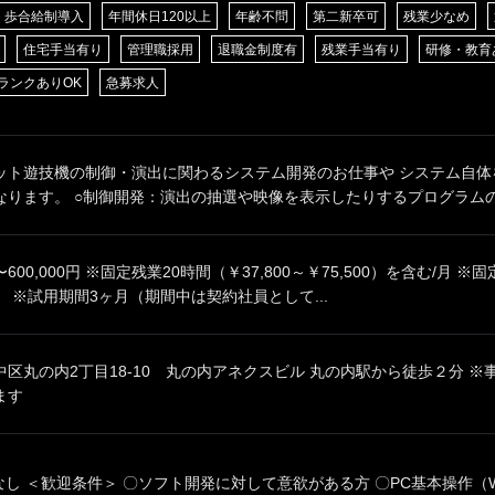
歩合給制導入
年間休日120以上
年齢不問
第二新卒可
残業少なめ
住宅手当有り
管理職採用
退職金制度有
残業手当有り
研修・教育
ランクありOK
急募求人
ット遊技機の制御・演出に関わるシステム開発のお仕事や システム自体
ります。 ○制御開発：演出の抽選や映像を表示したりするプログラムの設
0円〜600,000円 ※固定残業20時間（￥37,800～￥75,500）を含む/
 ※試用期間3ヶ月（期間中は契約社員として...
区丸の内2丁目18-10 丸の内アネクスビル 丸の内駅から徒歩２分 
ます
なし ＜歓迎条件＞ 〇ソフト開発に対して意欲がある方 〇PC基本操作（W.