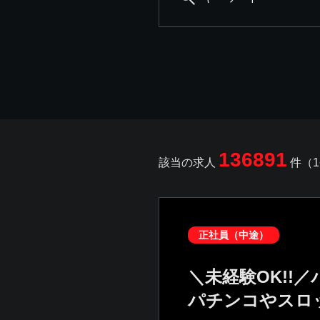
136891
該当の求人
件（1
正社員（中途）
＼未経験OK!!
パチンコやスロ