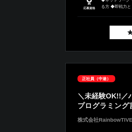
◆ネットワーク
る方 ◆即戦力とし
応募資格
正社員（中途）
＼未経験OK!
プログラミング
株式会社RainbowTIV