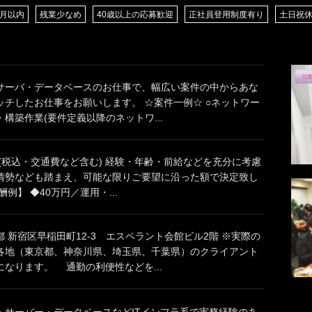
/月以内
残業少なめ
40歳以上の応募歓迎
正社員登用制度有り
土日祝
サーバ・データベースのお仕事で、幅広い案件の中からあな
ッチしたお仕事をお願いします。 ☆案件一例☆ ○ネットワー
構築作業(要件定義以降のネットワ...
円(税込・交通費など含む) 経験・年齢・前給などを充分に考慮
情勢なども踏まえ、可能な限りご要望に沿った額で決定致し
例】 ◆40万円／運用・...
 新宿区早稲田町12-3 エスペラント会館ビル2階 ※実際の
各地（東京都、神奈川県、埼玉県、千葉県）のクライアント
なります。 通勤の利便性などを...