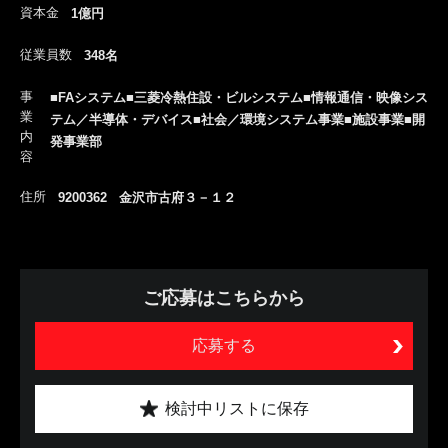
資本金
1億円
従業員数
348名
事
■FAシステム■三菱冷熱住設・ビルシステム■情報通信・映像シス
業
テム／半導体・デバイス■社会／環境システム事業■施設事業■開
内
発事業部
容
住所
9200362 金沢市古府３－１２
ご応募はこちらから
応募する
検討中リストに保存