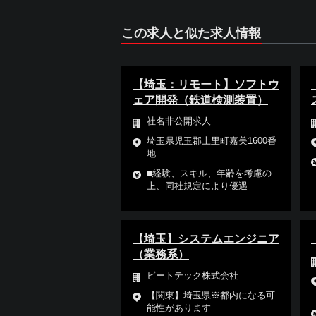
この求人と似た求人情報
【埼玉：リモート】ソフトウ
ェア開発（鉄道検測装置）
社名非公開求人
埼玉県児玉郡上里町嘉美1600番
地
■経験、スキル、年齢を考慮の
上、同社規定により優遇
【埼玉】システムエンジニア
（業務系）
ビートテック株式会社
【関東】埼玉県※都内になる可
能性があります