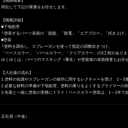
【職務概要】
同社にて下記の業務をお任せします。
【職務詳細】
■下地処理
└塗装するパーツ表面の「脱脂」「除電」「エアブロー」「拭き上げ
■塗装
└塗料を調合し、スプレーガンを使って指定の回数吹きつけ。
「ベースカラー」「パールカラー」「クリアカラー」の3工程がありま
ゆくゆくは、パーツのマスキング（養生）や塗装後の表面検査もお任
【入社後の流れ】
1.塗料の知識やスプレーガンの操作に関するレクチャーを受け、2～3
2.必要な材料の準備や下地処理、塗料の乗りをよくするプライマーの
3.先輩と一緒に塗装の実務にトライ！ベースカラー塗装は、1～2年で
正社員（中途）