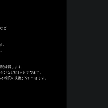
」など
す。
せ。
週間練習します。
吹付けなど約1ヶ月学びます。
ある程度の技術が身につきます。